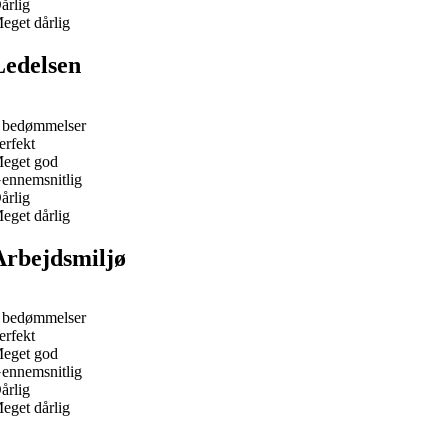
årlig
eget dårlig
Ledelsen
 bedømmelser
erfekt
eget god
ennemsnitlig
årlig
eget dårlig
Arbejdsmiljø
 bedømmelser
erfekt
eget god
ennemsnitlig
årlig
eget dårlig