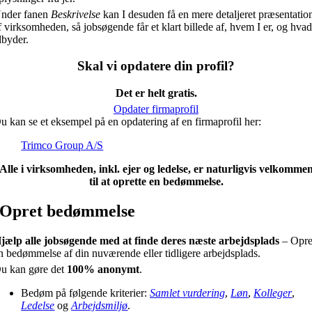
nder fanen
Beskrivelse
kan I desuden få en mere detaljeret præsentatio
f virksomheden, så jobsøgende får et klart billede af, hvem I er, og hvad
ilbyder.
Skal vi opdatere din profil?
Det er helt gratis.
Opdater firmaprofil
u kan se et eksempel på en opdatering af en firmaprofil her:
Trimco Group A/S
Alle i virksomheden, inkl. ejer og ledelse, er naturligvis velkomme
til at oprette en bedømmelse.
Opret bedømmelse
jælp alle jobsøgende med at finde deres næste arbejdsplads
– Opre
n bedømmelse af din nuværende eller tidligere arbejdsplads.
u kan gøre det
100% anonymt
.
Bedøm på følgende kriterier:
Samlet vurdering
,
Løn
,
Kolleger
,
Ledelse
og
Arbejdsmiljø
.