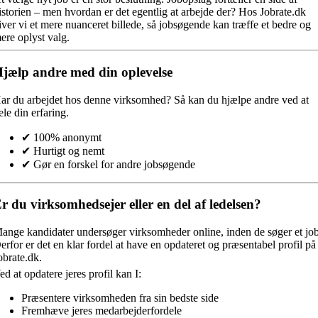
istorien – men hvordan er det egentlig at arbejde der? Hos Jobrate.dk
iver vi et mere nuanceret billede, så jobsøgende kan træffe et bedre og
ere oplyst valg.
jælp andre med din oplevelse
ar du arbejdet hos denne virksomhed?
Så kan du hjælpe andre ved at
ele din erfaring.
✔ 100% anonymt
✔ Hurtigt og nemt
✔ Gør en forskel for andre jobsøgende
r du virksomhedsejer eller en del af ledelsen?
ange kandidater undersøger virksomheder online, inden de søger et job
erfor er det en klar fordel at have en opdateret og præsentabel profil på
obrate.dk.
ed at opdatere jeres profil kan I:
Præsentere virksomheden fra sin bedste side
Fremhæve jeres medarbejderfordele