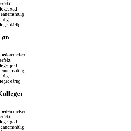
erfekt
eget god
ennemsnitlig
årlig
eget dårlig
Løn
 bedømmelser
erfekt
eget god
ennemsnitlig
årlig
eget dårlig
Kolleger
 bedømmelser
erfekt
eget god
ennemsnitlig