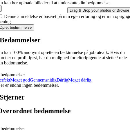
u kan her uploade billeder til at understøtte din bedømmelse
Drag & Drop your photos or
Browse
Denne anmeldelse er baseret på min egen erfaring og er min oprigtig
ening.
Opret bedømmelse
Bedømmelser
u kan 100% anonymt oprette en bedømmelse på jobrate.dk. Hvis du
pretter en profil først, har du mulighed for efterfølgende at slette / rette
in bedømmelse.
 bedømmelser
erfekt
Meget god
Gennemsnitlig
Dårlig
Meget dårlig
er er endnu ingen bedømmelser.
Stjerner
Overordnet bedømmelse
 bedømmelser