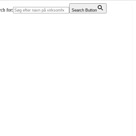
ch for:
Search Button