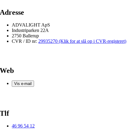
Adresse
ADVALIGHT ApS
Industriparken 22A
2750 Ballerup
CVR / ID nr:
29935270 (Klik for at slå op i CVR-registeret)
Web
Vis e-mail
Tlf
46 96 54 12