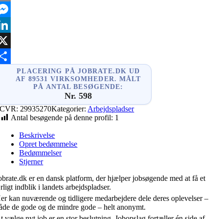
mail
essenger
inkedIn
X
hare
PLACERING PÅ JOBRATE.DK UD
AF 89531 VIRKSOMHEDER. MÅLT
PÅ ANTAL BESØGENDE:
Nr. 598
CVR:
29935270
Kategorier:
Arbejdspladser
Antal besøgende på denne profil:
1
Beskrivelse
Opret bedømmelse
Bedømmelser
Stjerner
obrate.dk er en dansk platform, der hjælper jobsøgende med at få et
rligt indblik i landets arbejdspladser.
er kan nuværende og tidligere medarbejdere dele deres oplevelser –
åde de gode og de mindre gode – helt anonymt.
t vælge nyt job er en stor beslutning. Jobopslag fortæller én side af