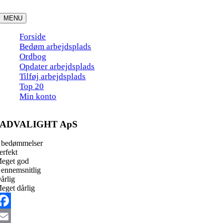
Skip
to
MENU
content
Forside
Bedøm arbejdsplads
Ordbog
Opdater arbejdsplads
Tilføj arbejdsplads
Top 20
Min konto
ADVALIGHT ApS
 bedømmelser
erfekt
eget god
ennemsnitlig
årlig
eget dårlig
acebook