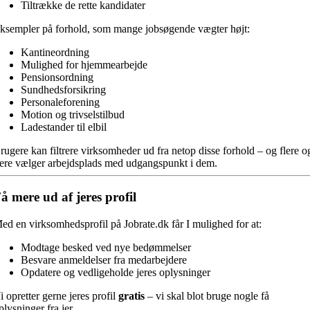
Tiltrække de rette kandidater
ksempler på forhold, som mange jobsøgende vægter højt:
Kantineordning
Mulighed for hjemmearbejde
Pensionsordning
Sundhedsforsikring
Personaleforening
Motion og trivselstilbud
Ladestander til elbil
rugere kan filtrere virksomheder ud fra netop disse forhold – og flere o
lere vælger arbejdsplads med udgangspunkt i dem.
å mere ud af jeres profil
ed en virksomhedsprofil på Jobrate.dk får I mulighed for at:
Modtage besked ved nye bedømmelser
Besvare anmeldelser fra medarbejdere
Opdatere og vedligeholde jeres oplysninger
i opretter gerne jeres profil
gratis
– vi skal blot bruge nogle få
plysninger fra jer.