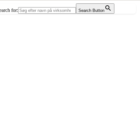
earch for:
Search Button