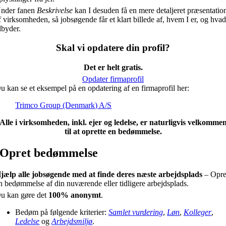
nder fanen
Beskrivelse
kan I desuden få en mere detaljeret præsentatio
f virksomheden, så jobsøgende får et klart billede af, hvem I er, og hvad
ilbyder.
Skal vi opdatere din profil?
Det er helt gratis.
Opdater firmaprofil
u kan se et eksempel på en opdatering af en firmaprofil her:
Trimco Group (Denmark) A/S
Alle i virksomheden, inkl. ejer og ledelse, er naturligvis velkomme
til at oprette en bedømmelse.
Opret bedømmelse
jælp alle jobsøgende med at finde deres næste arbejdsplads
– Opre
n bedømmelse af din nuværende eller tidligere arbejdsplads.
u kan gøre det
100% anonymt
.
Bedøm på følgende kriterier:
Samlet vurdering
,
Løn
,
Kolleger
,
Ledelse
og
Arbejdsmiljø
.