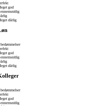
erfekt
eget god
ennemsnitlig
årlig
eget dårlig
Løn
 bedømmelser
erfekt
eget god
ennemsnitlig
årlig
eget dårlig
Kolleger
 bedømmelser
erfekt
eget god
ennemsnitlig