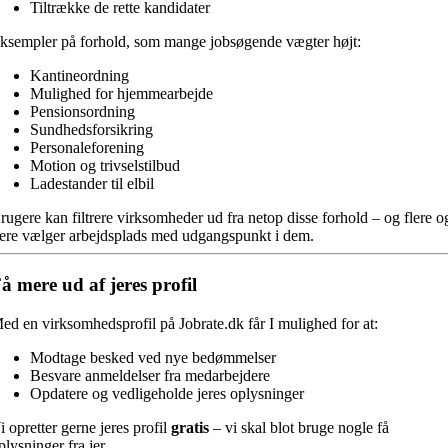
Tiltrække de rette kandidater
ksempler på forhold, som mange jobsøgende vægter højt:
Kantineordning
Mulighed for hjemmearbejde
Pensionsordning
Sundhedsforsikring
Personaleforening
Motion og trivselstilbud
Ladestander til elbil
rugere kan filtrere virksomheder ud fra netop disse forhold – og flere o
lere vælger arbejdsplads med udgangspunkt i dem.
å mere ud af jeres profil
ed en virksomhedsprofil på Jobrate.dk får I mulighed for at:
Modtage besked ved nye bedømmelser
Besvare anmeldelser fra medarbejdere
Opdatere og vedligeholde jeres oplysninger
i opretter gerne jeres profil
gratis
– vi skal blot bruge nogle få
plysninger fra jer.