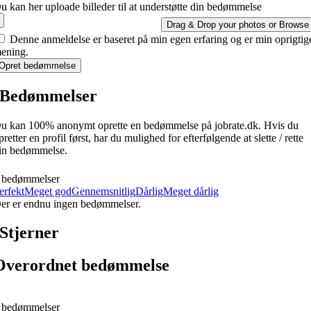
u kan her uploade billeder til at understøtte din bedømmelse
Drag & Drop your photos or
Browse
Denne anmeldelse er baseret på min egen erfaring og er min oprigtig
ening.
Opret bedømmelse
Bedømmelser
u kan 100% anonymt oprette en bedømmelse på jobrate.dk. Hvis du
pretter en profil først, har du mulighed for efterfølgende at slette / rette
in bedømmelse.
 bedømmelser
erfekt
Meget god
Gennemsnitlig
Dårlig
Meget dårlig
er er endnu ingen bedømmelser.
Stjerner
Overordnet bedømmelse
 bedømmelser