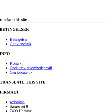
ranslate this site
BETINGELSER
Betingelser
Cookiepolitik
INFO
Kontakt
Opdater virksomhedsprofil
Om jobrate.dk
TRANSLATE THIS SITE
FIRMAET
wdonline
Samsøvej 9
7400 Herning