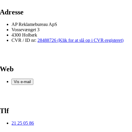
Adresse
AP Reklamebureau ApS
Vossevænget 3
4300 Holbæk
CVR / ID nr:
28488726 (Klik for at slå op i CVR-registeret)
Web
Vis e-mail
Tlf
21 25 05 86