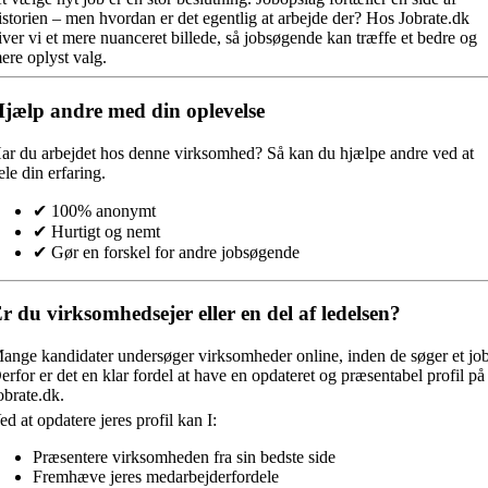
istorien – men hvordan er det egentlig at arbejde der? Hos Jobrate.dk
iver vi et mere nuanceret billede, så jobsøgende kan træffe et bedre og
ere oplyst valg.
jælp andre med din oplevelse
ar du arbejdet hos denne virksomhed?
Så kan du hjælpe andre ved at
ele din erfaring.
✔ 100% anonymt
✔ Hurtigt og nemt
✔ Gør en forskel for andre jobsøgende
r du virksomhedsejer eller en del af ledelsen?
ange kandidater undersøger virksomheder online, inden de søger et job
erfor er det en klar fordel at have en opdateret og præsentabel profil på
obrate.dk.
ed at opdatere jeres profil kan I:
Præsentere virksomheden fra sin bedste side
Fremhæve jeres medarbejderfordele