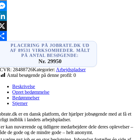
mail
essenger
inkedIn
X
hare
PLACERING PÅ JOBRATE.DK UD
AF 89531 VIRKSOMHEDER. MÅLT
PÅ ANTAL BESØGENDE:
Nr. 29950
CVR:
28488726
Kategorier:
Arbejdspladser
Antal besøgende på denne profil:
0
Beskrivelse
Opret bedømmelse
Bedømmelser
Stjerner
obrate.dk er en dansk platform, der hjælper jobsøgende med at få et
rligt indblik i landets arbejdspladser.
er kan nuværende og tidligere medarbejdere dele deres oplevelser –
åde de gode og de mindre gode – helt anonymt.
t vælge nyt job er en stor beslutning. Jobopslag fortæller én side af