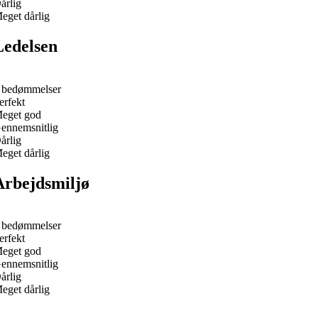
årlig
eget dårlig
Ledelsen
 bedømmelser
erfekt
eget god
ennemsnitlig
årlig
eget dårlig
Arbejdsmiljø
 bedømmelser
erfekt
eget god
ennemsnitlig
årlig
eget dårlig