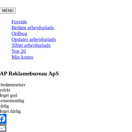
Skip
to
MENU
content
Forside
Bedøm arbejdsplads
Ordbog
Opdater arbejdsplads
Tilføj arbejdsplads
Top 20
Min konto
AP Reklamebureau ApS
 bedømmelser
erfekt
eget god
ennemsnitlig
årlig
eget dårlig
acebook