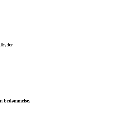
ilbyder.
e en bedømmelse.