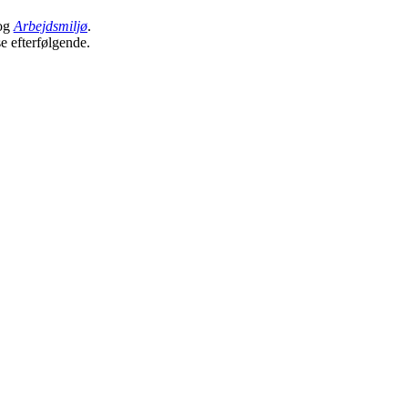
og
Arbejdsmiljø
.
se efterfølgende.