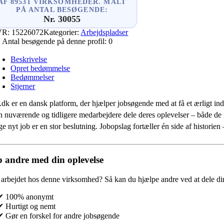
AF 89531 VIRKSOMHEDER. MÅLT
PÅ ANTAL BESØGENDE:
Nr. 30055
VR:
15226072
Kategorier:
Arbejdspladser
Antal besøgende på denne profil:
0
Beskrivelse
Opret bedømmelse
Bedømmelser
Stjerner
.dk er en dansk platform, der hjælper jobsøgende med at få et ærligt indb
 nuværende og tidligere medarbejdere dele deres oplevelser – både de
e nyt job er en stor beslutning. Jobopslag fortæller én side af historie
 andre med din oplevelse
 arbejdet hos denne virksomhed?
Så kan du hjælpe andre ved at dele din
✔ 100% anonymt
✔ Hurtigt og nemt
✔ Gør en forskel for andre jobsøgende