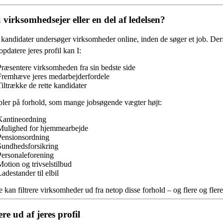
 virksomhedsejer eller en del af ledelsen?
andidater undersøger virksomheder online, inden de søger et job. Derfor
opdatere jeres profil kan I:
Præsentere virksomheden fra sin bedste side
Fremhæve jeres medarbejderfordele
Tiltrække de rette kandidater
ler på forhold, som mange jobsøgende vægter højt:
Kantineordning
Mulighed for hjemmearbejde
Pensionsordning
Sundhedsforsikring
Personaleforening
Motion og trivselstilbud
adestander til elbil
 kan filtrere virksomheder ud fra netop disse forhold – og flere og fl
re ud af jeres profil