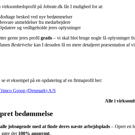
virksomhedsprofil på Jobrate.dk får I mulighed for at:
Modtage besked ved nye bedømmelser
Besvare anmeldelser fra medarbejdere
Opdatere og vedligeholde jeres oplysninger
tter gerne jeres profil
gratis
– vi skal blot bruge nogle få oplysninger fra
fanen
Beskrivelse
kan I desuden få en mere detaljeret præsentation af vir
se et eksempel på en opdatering af en firmaprofil her:
Trimco Group (Denmark) A/S
Alle i virksomh
pret bedømmelse
alle jobsøgende med at finde deres næste arbejdsplads
– Opret en b
 gøre det
100% anonymt
.