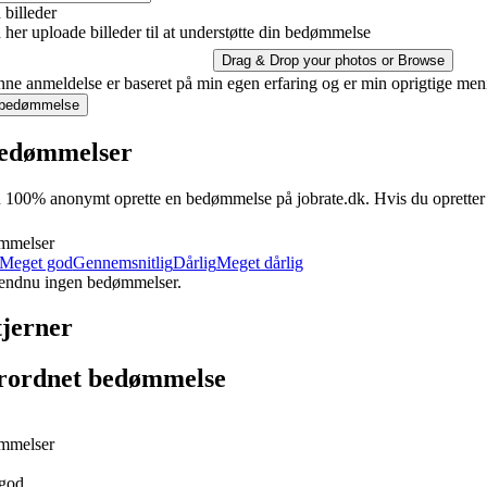
billeder
her uploade billeder til at understøtte din bedømmelse
Drag & Drop your photos or
Browse
ne anmeldelse er baseret på min egen erfaring og er min oprigtige men
 bedømmelse
edømmelser
100% anonymt oprette en bedømmelse på jobrate.dk. Hvis du opretter en 
mmelser
Meget god
Gennemsnitlig
Dårlig
Meget dårlig
 endnu ingen bedømmelser.
tjerner
rordnet bedømmelse
mmelser
god