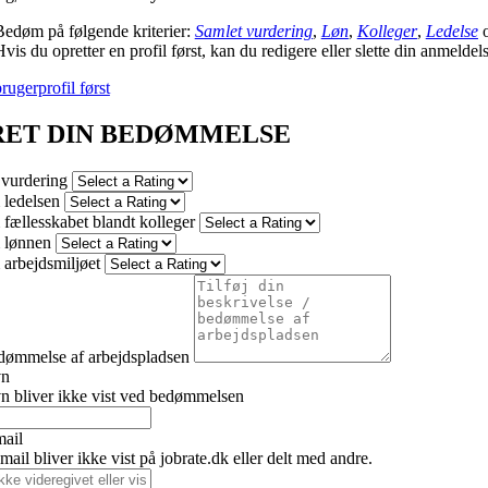
Bedøm på følgende kriterier:
Samlet vurdering
,
Løn
,
Kolleger
,
Ledelse
vis du opretter en profil først, kan du redigere eller slette din anmeldel
rugerprofil først
RET DIN BEDØMMELSE
 vurdering
ledelsen
fællesskabet blandt kolleger
 lønnen
arbejdsmiljøet
dømmelse af arbejdspladsen
vn
n bliver ikke vist ved bedømmelsen
mail
ail bliver ikke vist på jobrate.dk eller delt med andre.