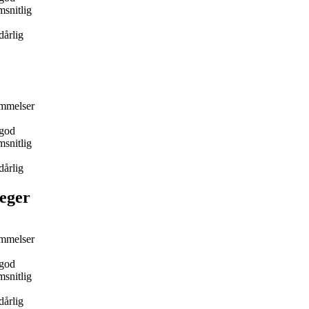
snitlig
dårlig
mmelser
god
snitlig
dårlig
eger
mmelser
god
snitlig
dårlig