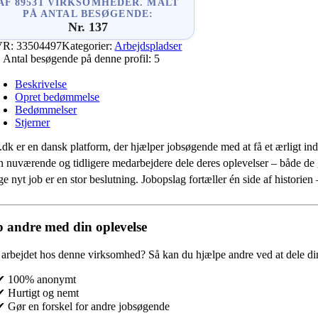
AF 89531 VIRKSOMHEDER. MÅLT
PÅ ANTAL BESØGENDE:
Nr. 137
VR:
33504497
Kategorier:
Arbejdspladser
Antal besøgende på denne profil:
5
Beskrivelse
Opret bedømmelse
Bedømmelser
Stjerner
.dk er en dansk platform, der hjælper jobsøgende med at få et ærligt indb
 nuværende og tidligere medarbejdere dele deres oplevelser – både de
e nyt job er en stor beslutning. Jobopslag fortæller én side af historie
 andre med din oplevelse
 arbejdet hos denne virksomhed?
Så kan du hjælpe andre ved at dele din
✔ 100% anonymt
✔ Hurtigt og nemt
✔ Gør en forskel for andre jobsøgende