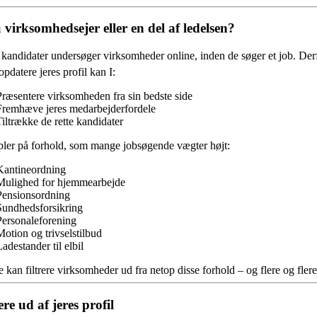
 virksomhedsejer eller en del af ledelsen?
andidater undersøger virksomheder online, inden de søger et job. Derfor
opdatere jeres profil kan I:
Præsentere virksomheden fra sin bedste side
Fremhæve jeres medarbejderfordele
Tiltrække de rette kandidater
ler på forhold, som mange jobsøgende vægter højt:
Kantineordning
Mulighed for hjemmearbejde
Pensionsordning
Sundhedsforsikring
Personaleforening
Motion og trivselstilbud
adestander til elbil
 kan filtrere virksomheder ud fra netop disse forhold – og flere og fl
re ud af jeres profil