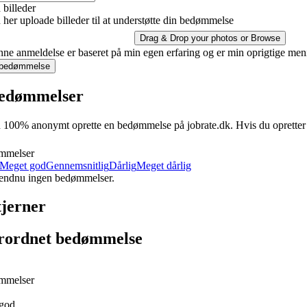
billeder
her uploade billeder til at understøtte din bedømmelse
Drag & Drop your photos or
Browse
ne anmeldelse er baseret på min egen erfaring og er min oprigtige men
 bedømmelse
edømmelser
100% anonymt oprette en bedømmelse på jobrate.dk. Hvis du opretter en 
mmelser
Meget god
Gennemsnitlig
Dårlig
Meget dårlig
 endnu ingen bedømmelser.
tjerner
rordnet bedømmelse
mmelser
god