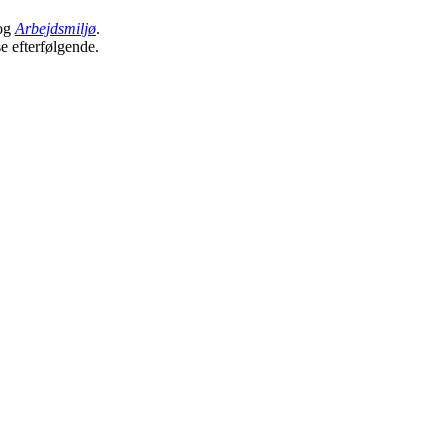
og
Arbejdsmiljø
.
se efterfølgende.