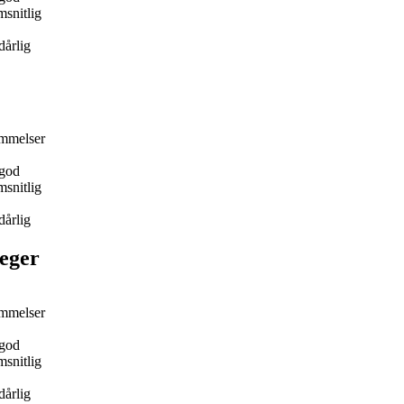
snitlig
dårlig
mmelser
god
snitlig
dårlig
eger
mmelser
god
snitlig
dårlig