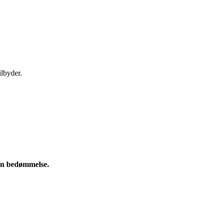
ilbyder.
e en bedømmelse.