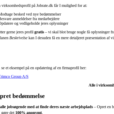
virksomhedsprofil på Jobrate.dk får I mulighed for at:
Modtage besked ved nye bedømmelser
Besvare anmeldelser fra medarbejdere
Opdatere og vedligeholde jeres oplysninger
tter gerne jeres profil
gratis
– vi skal blot bruge nogle få oplysninger fra
fanen
Beskrivelse
kan I desuden få en mere detaljeret præsentation af vir
se et eksempel på en opdatering af en firmaprofil her:
Trimco Group A/S
Alle i virksomh
pret bedømmelse
alle jobsøgende med at finde deres næste arbejdsplads
– Opret en b
 gøre det
100% anonymt
.