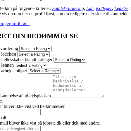
Bedøm på følgende kriterier:
Samlet vurdering
,
Løn
,
Kolleger
,
Ledelse
vis du opretter en profil først, kan du redigere eller slette din anmeldel
rugerprofil først
RET DIN BEDØMMELSE
 vurdering
ledelsen
fællesskabet blandt kolleger
 lønnen
arbejdsmiljøet
dømmelse af arbejdspladsen
vn
n bliver ikke vist ved bedømmelsen
mail
ail bliver ikke vist på jobrate.dk eller delt med andre.