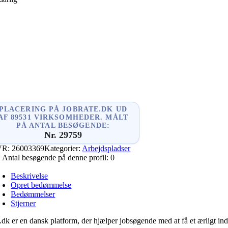
ook
ger
In
PLACERING PÅ JOBRATE.DK UD
AF 89531 VIRKSOMHEDER. MÅLT
PÅ ANTAL BESØGENDE:
Nr. 29759
VR:
26003369
Kategorier:
Arbejdspladser
Antal besøgende på denne profil:
0
Beskrivelse
Opret bedømmelse
Bedømmelser
Stjerner
.dk er en dansk platform, der hjælper jobsøgende med at få et ærligt indb