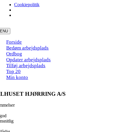
Cookiepolitik
Skip
to
ENU
content
Forside
Bedøm arbejdsplads
Ordbog
Opdater arbejdsplads
Tilføj arbejdsplads
Top 20
Min konto
ILHUSET HJØRRING A/S
mmelser
god
snitlig
dårlig