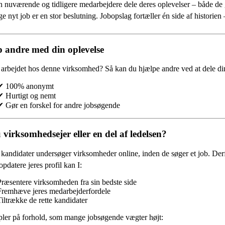
 nuværende og tidligere medarbejdere dele deres oplevelser – både de
e nyt job er en stor beslutning. Jobopslag fortæller én side af historie
 andre med din oplevelse
 arbejdet hos denne virksomhed?
Så kan du hjælpe andre ved at dele din
✔ 100% anonymt
✔ Hurtigt og nemt
✔ Gør en forskel for andre jobsøgende
 virksomhedsejer eller en del af ledelsen?
andidater undersøger virksomheder online, inden de søger et job. Derfor
opdatere jeres profil kan I:
Præsentere virksomheden fra sin bedste side
Fremhæve jeres medarbejderfordele
Tiltrække de rette kandidater
ler på forhold, som mange jobsøgende vægter højt: