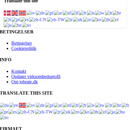
Translate this site
BETINGELSER
Betingelser
Cookiepolitik
INFO
Kontakt
Opdater virksomhedsprofil
Om jobrate.dk
TRANSLATE THIS SITE
FIRMAET