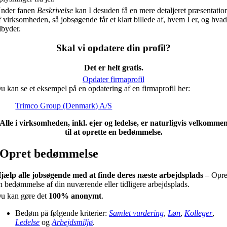
nder fanen
Beskrivelse
kan I desuden få en mere detaljeret præsentatio
f virksomheden, så jobsøgende får et klart billede af, hvem I er, og hvad
ilbyder.
Skal vi opdatere din profil?
Det er helt gratis.
Opdater firmaprofil
u kan se et eksempel på en opdatering af en firmaprofil her:
Trimco Group (Denmark) A/S
Alle i virksomheden, inkl. ejer og ledelse, er naturligvis velkomme
til at oprette en bedømmelse.
Opret bedømmelse
jælp alle jobsøgende med at finde deres næste arbejdsplads
– Opre
n bedømmelse af din nuværende eller tidligere arbejdsplads.
u kan gøre det
100% anonymt
.
Bedøm på følgende kriterier:
Samlet vurdering
,
Løn
,
Kolleger
,
Ledelse
og
Arbejdsmiljø
.