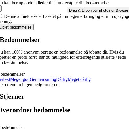
u kan her uploade billeder til at understøtte din bedømmelse
Drag & Drop your photos or
Browse
Denne anmeldelse er baseret på min egen erfaring og er min oprigtig
ening.
Opret bedømmelse
Bedømmelser
u kan 100% anonymt oprette en bedømmelse på jobrate.dk. Hvis du
pretter en profil først, har du mulighed for efterfølgende at slette / rette
in bedømmelse.
 bedømmelser
erfekt
Meget god
Gennemsnitlig
Dårlig
Meget dårlig
er er endnu ingen bedømmelser.
Stjerner
Overordnet bedømmelse
 bedømmelser