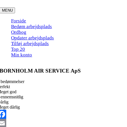
Skip
to
MENU
content
Forside
Bedøm arbejdsplads
Ordbog
Opdater arbejdsplads
Tilføj arbejdsplads
Top 20
Min konto
BORNHOLM AIR SERVICE ApS
 bedømmelser
erfekt
eget god
ennemsnitlig
årlig
eget dårlig
acebook