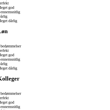
erfekt
eget god
ennemsnitlig
årlig
eget dårlig
Løn
 bedømmelser
erfekt
eget god
ennemsnitlig
årlig
eget dårlig
Kolleger
 bedømmelser
erfekt
eget god
ennemsnitlig