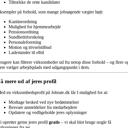
Tiltrække de rette kandidater
ksempler på forhold, som mange jobsøgende vægter højt:
Kantineordning
Mulighed for hjemmearbejde
Pensionsordning
Sundhedsforsikring
Personaleforening
Motion og trivselstilbud
Ladestander til elbil
rugere kan filtrere virksomheder ud fra netop disse forhold – og flere o
lere vælger arbejdsplads med udgangspunkt i dem.
å mere ud af jeres profil
ed en virksomhedsprofil på Jobrate.dk får I mulighed for at:
Modtage besked ved nye bedømmelser
Besvare anmeldelser fra medarbejdere
Opdatere og vedligeholde jeres oplysninger
i opretter gerne jeres profil
gratis
– vi skal blot bruge nogle få
plysninger fra jer.