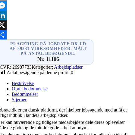
mail
essenger
inkedIn
X
hare
PLACERING PÅ JOBRATE.DK UD
AF 89531 VIRKSOMHEDER. MÅLT
PÅ ANTAL BESØGENDE:
Nr. 11106
CVR:
26987733
Kategorier:
Arbejdspladser
Antal besøgende på denne profil:
0
Beskrivelse
Opret bedømmelse
Bedømmelser
Stjerner
obrate.dk er en dansk platform, der hjælper jobsøgende med at få et
rligt indblik i landets arbejdspladser.
er kan nuværende og tidligere medarbejdere dele deres oplevelser –
åde de gode og de mindre gode – helt anonymt.
t vælge nyt job er en stor beslutning. Jobopslag fortæller én side af