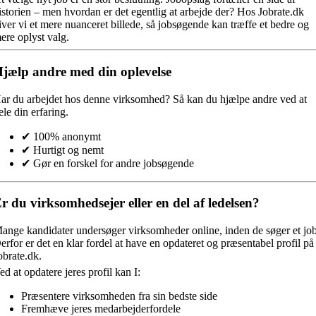
istorien – men hvordan er det egentlig at arbejde der? Hos Jobrate.dk
iver vi et mere nuanceret billede, så jobsøgende kan træffe et bedre og
ere oplyst valg.
jælp andre med din oplevelse
ar du arbejdet hos denne virksomhed?
Så kan du hjælpe andre ved at
ele din erfaring.
✔ 100% anonymt
✔ Hurtigt og nemt
✔ Gør en forskel for andre jobsøgende
r du virksomhedsejer eller en del af ledelsen?
ange kandidater undersøger virksomheder online, inden de søger et job
erfor er det en klar fordel at have en opdateret og præsentabel profil på
obrate.dk.
ed at opdatere jeres profil kan I:
Præsentere virksomheden fra sin bedste side
Fremhæve jeres medarbejderfordele