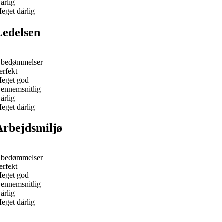
årlig
eget dårlig
Ledelsen
 bedømmelser
erfekt
eget god
ennemsnitlig
årlig
eget dårlig
Arbejdsmiljø
 bedømmelser
erfekt
eget god
ennemsnitlig
årlig
eget dårlig