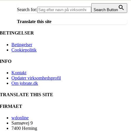
Search for:
Search Button
Translate this site
BETINGELSER
Betingelser
Cookiepolitik
INFO
Kontakt
Opdater virksomhedsprofil
Om jobrate.dk
TRANSLATE THIS SITE
FIRMAET
wdonline
Samsøvej 9
7400 Herning