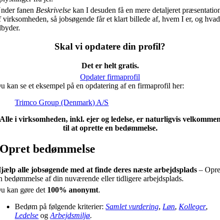
nder fanen
Beskrivelse
kan I desuden få en mere detaljeret præsentatio
f virksomheden, så jobsøgende får et klart billede af, hvem I er, og hvad
ilbyder.
Skal vi opdatere din profil?
Det er helt gratis.
Opdater firmaprofil
u kan se et eksempel på en opdatering af en firmaprofil her:
Trimco Group (Denmark) A/S
Alle i virksomheden, inkl. ejer og ledelse, er naturligvis velkomme
til at oprette en bedømmelse.
Opret bedømmelse
jælp alle jobsøgende med at finde deres næste arbejdsplads
– Opre
n bedømmelse af din nuværende eller tidligere arbejdsplads.
u kan gøre det
100% anonymt
.
Bedøm på følgende kriterier:
Samlet vurdering
,
Løn
,
Kolleger
,
Ledelse
og
Arbejdsmiljø
.