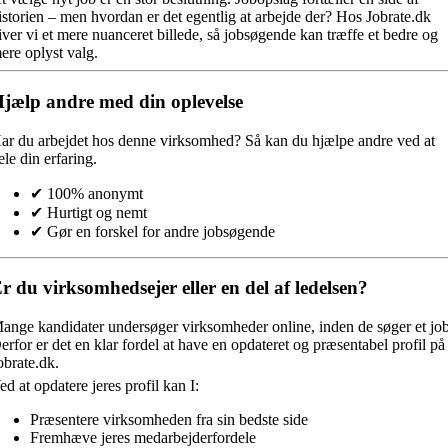
istorien – men hvordan er det egentlig at arbejde der? Hos Jobrate.dk
iver vi et mere nuanceret billede, så jobsøgende kan træffe et bedre og
ere oplyst valg.
jælp andre med din oplevelse
ar du arbejdet hos denne virksomhed?
Så kan du hjælpe andre ved at
ele din erfaring.
✔ 100% anonymt
✔ Hurtigt og nemt
✔ Gør en forskel for andre jobsøgende
r du virksomhedsejer eller en del af ledelsen?
ange kandidater undersøger virksomheder online, inden de søger et job
erfor er det en klar fordel at have en opdateret og præsentabel profil på
obrate.dk.
ed at opdatere jeres profil kan I:
Præsentere virksomheden fra sin bedste side
Fremhæve jeres medarbejderfordele