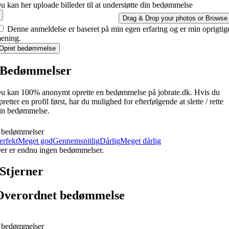
u kan her uploade billeder til at understøtte din bedømmelse
Drag & Drop your photos or
Browse
Denne anmeldelse er baseret på min egen erfaring og er min oprigtig
ening.
Opret bedømmelse
Bedømmelser
u kan 100% anonymt oprette en bedømmelse på jobrate.dk. Hvis du
pretter en profil først, har du mulighed for efterfølgende at slette / rette
in bedømmelse.
 bedømmelser
erfekt
Meget god
Gennemsnitlig
Dårlig
Meget dårlig
er er endnu ingen bedømmelser.
Stjerner
Overordnet bedømmelse
 bedømmelser