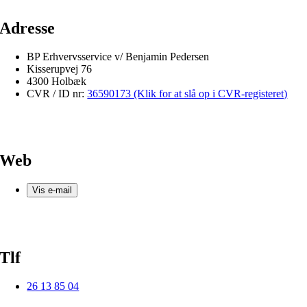
Adresse
BP Erhvervsservice v/ Benjamin Pedersen
Kisserupvej 76
4300 Holbæk
CVR / ID nr:
36590173 (Klik for at slå op i CVR-registeret)
Web
Vis e-mail
Tlf
26 13 85 04