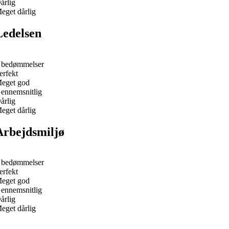
årlig
eget dårlig
Ledelsen
 bedømmelser
erfekt
eget god
ennemsnitlig
årlig
eget dårlig
Arbejdsmiljø
 bedømmelser
erfekt
eget god
ennemsnitlig
årlig
eget dårlig