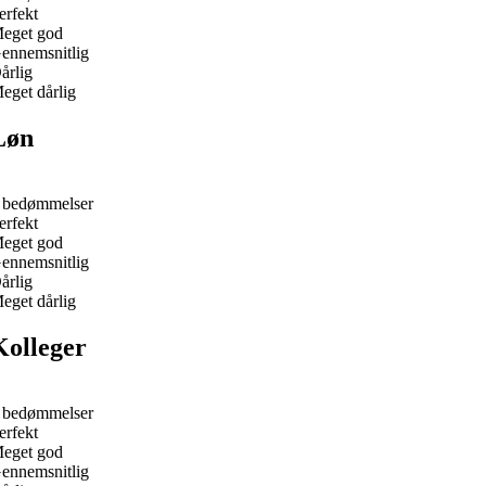
erfekt
eget god
ennemsnitlig
årlig
eget dårlig
Løn
 bedømmelser
erfekt
eget god
ennemsnitlig
årlig
eget dårlig
Kolleger
 bedømmelser
erfekt
eget god
ennemsnitlig