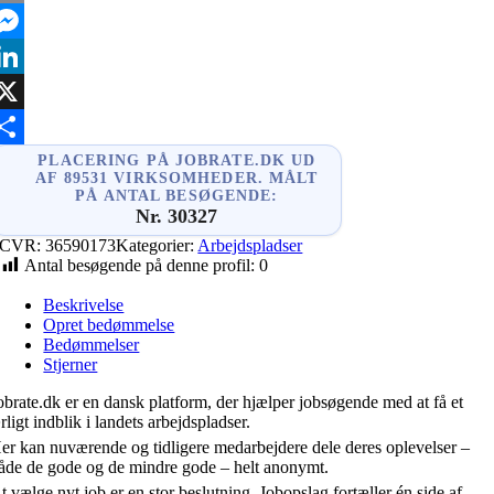
mail
essenger
inkedIn
X
hare
PLACERING PÅ JOBRATE.DK UD
AF 89531 VIRKSOMHEDER. MÅLT
PÅ ANTAL BESØGENDE:
Nr. 30327
CVR:
36590173
Kategorier:
Arbejdspladser
Antal besøgende på denne profil:
0
Beskrivelse
Opret bedømmelse
Bedømmelser
Stjerner
obrate.dk er en dansk platform, der hjælper jobsøgende med at få et
rligt indblik i landets arbejdspladser.
er kan nuværende og tidligere medarbejdere dele deres oplevelser –
åde de gode og de mindre gode – helt anonymt.
t vælge nyt job er en stor beslutning. Jobopslag fortæller én side af