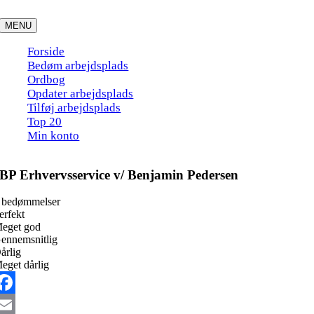
Skip
to
MENU
content
Forside
Bedøm arbejdsplads
Ordbog
Opdater arbejdsplads
Tilføj arbejdsplads
Top 20
Min konto
BP Erhvervsservice v/ Benjamin Pedersen
 bedømmelser
erfekt
eget god
ennemsnitlig
årlig
eget dårlig
acebook