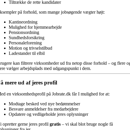
Tiltrække de rette kandidater
ksempler på forhold, som mange jobsøgende vægter højt:
Kantineordning
Mulighed for hjemmearbejde
Pensionsordning
Sundhedsforsikring
Personaleforening
Motion og trivselstilbud
Ladestander til elbil
rugere kan filtrere virksomheder ud fra netop disse forhold – og flere o
lere vælger arbejdsplads med udgangspunkt i dem.
å mere ud af jeres profil
ed en virksomhedsprofil på Jobrate.dk får I mulighed for at:
Modtage besked ved nye bedømmelser
Besvare anmeldelser fra medarbejdere
Opdatere og vedligeholde jeres oplysninger
i opretter gerne jeres profil
gratis
– vi skal blot bruge nogle få
plysninger fra jer.