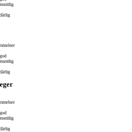
snitlig
dårlig
mmelser
god
snitlig
dårlig
eger
mmelser
god
snitlig
dårlig