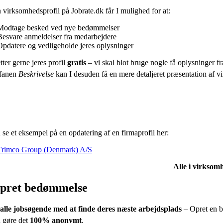
virksomhedsprofil på Jobrate.dk får I mulighed for at:
Modtage besked ved nye bedømmelser
Besvare anmeldelser fra medarbejdere
Opdatere og vedligeholde jeres oplysninger
tter gerne jeres profil
gratis
– vi skal blot bruge nogle få oplysninger fra
fanen
Beskrivelse
kan I desuden få en mere detaljeret præsentation af vir
se et eksempel på en opdatering af en firmaprofil her:
Trimco Group (Denmark) A/S
Alle i virksomh
pret bedømmelse
alle jobsøgende med at finde deres næste arbejdsplads
– Opret en b
 gøre det
100% anonymt
.