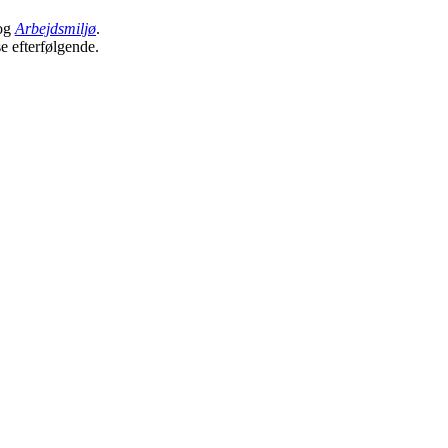
og
Arbejdsmiljø
.
se efterfølgende.