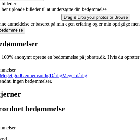
billeder
her uploade billeder til at understøtte din bedømmelse
Drag & Drop your photos or
Browse
ne anmeldelse er baseret på min egen erfaring og er min oprigtige men
 bedømmelse
edømmelser
100% anonymt oprette en bedømmelse på jobrate.dk. Hvis du opretter en 
mmelser
Meget god
Gennemsnitlig
Dårlig
Meget dårlig
 endnu ingen bedømmelser.
tjerner
rordnet bedømmelse
mmelser
god