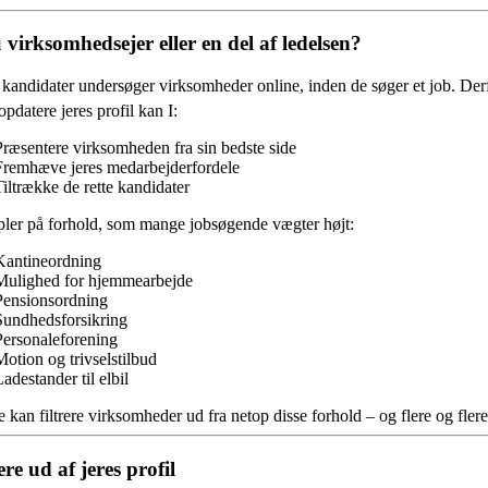
 virksomhedsejer eller en del af ledelsen?
andidater undersøger virksomheder online, inden de søger et job. Derfor
opdatere jeres profil kan I:
Præsentere virksomheden fra sin bedste side
Fremhæve jeres medarbejderfordele
Tiltrække de rette kandidater
ler på forhold, som mange jobsøgende vægter højt:
Kantineordning
Mulighed for hjemmearbejde
Pensionsordning
Sundhedsforsikring
Personaleforening
Motion og trivselstilbud
adestander til elbil
 kan filtrere virksomheder ud fra netop disse forhold – og flere og fl
re ud af jeres profil