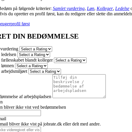
Bedøm på følgende kriterier:
Samlet vurdering
,
Løn
,
Kolleger
,
Ledelse
vis du opretter en profil først, kan du redigere eller slette din anmeldel
rugerprofil først
RET DIN BEDØMMELSE
 vurdering
ledelsen
fællesskabet blandt kolleger
 lønnen
arbejdsmiljøet
dømmelse af arbejdspladsen
vn
n bliver ikke vist ved bedømmelsen
mail
ail bliver ikke vist på jobrate.dk eller delt med andre.