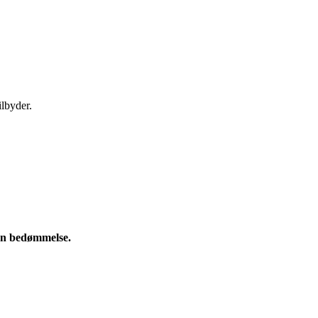
ilbyder.
e en bedømmelse.