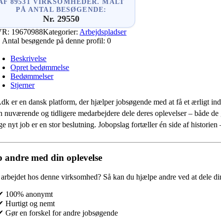
AF 89531 VIRKSOMHEDER. MÅLT
PÅ ANTAL BESØGENDE:
Nr. 29550
VR:
19670988
Kategorier:
Arbejdspladser
Antal besøgende på denne profil:
0
Beskrivelse
Opret bedømmelse
Bedømmelser
Stjerner
.dk er en dansk platform, der hjælper jobsøgende med at få et ærligt indb
 nuværende og tidligere medarbejdere dele deres oplevelser – både de
e nyt job er en stor beslutning. Jobopslag fortæller én side af historie
 andre med din oplevelse
 arbejdet hos denne virksomhed?
Så kan du hjælpe andre ved at dele din
✔ 100% anonymt
✔ Hurtigt og nemt
✔ Gør en forskel for andre jobsøgende