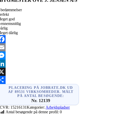
BYGMESTER OVE J. JENSEN A/S
 bedømmelser
erfekt
eget god
ennemsnitlig
årlig
eget dårlig
acebook
mail
essenger
inkedIn
X
hare
PLACERING PÅ JOBRATE.DK UD
AF 89531 VIRKSOMHEDER. MÅLT
PÅ ANTAL BESØGENDE:
Nr. 12139
CVR:
15216131
Kategorier:
Arbejdspladser
Antal besøgende på denne profil:
0