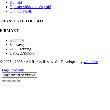
Kontakt
Opdater virksomhedsprofil
Om jobrate.dk
TRANSLATE THIS SITE
FIRMAET
wdonline
Samsøvej 9
7400 Herning
CVR: 27836607
© 2025 - 2026 • All Rights Reserved • Developed by
wdonline
Page load link
Administrer samtykke
Go
to
Top