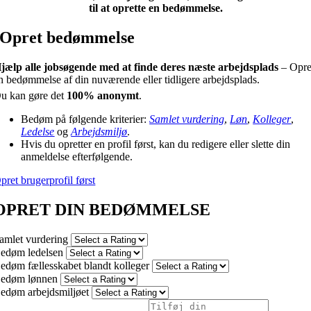
til at oprette en bedømmelse.
Opret bedømmelse
jælp alle jobsøgende med at finde deres næste arbejdsplads
– Opre
n bedømmelse af din nuværende eller tidligere arbejdsplads.
u kan gøre det
100% anonymt
.
Bedøm på følgende kriterier:
Samlet vurdering
,
Løn
,
Kolleger
,
Ledelse
og
Arbejdsmiljø
.
Hvis du opretter en profil først, kan du redigere eller slette din
anmeldelse efterfølgende.
pret brugerprofil først
OPRET DIN BEDØMMELSE
amlet vurdering
edøm ledelsen
edøm fællesskabet blandt kolleger
edøm lønnen
edøm arbejdsmiljøet