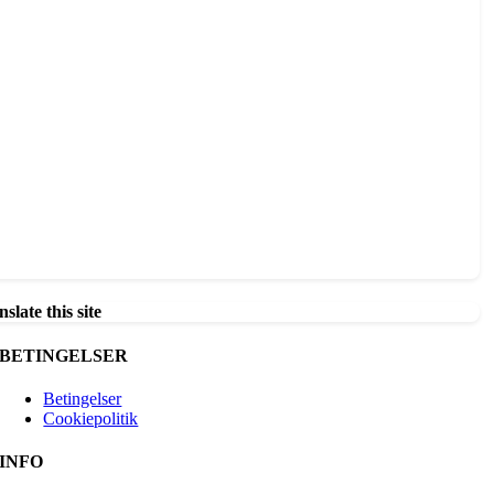
slate this site
BETINGELSER
Betingelser
Cookiepolitik
INFO