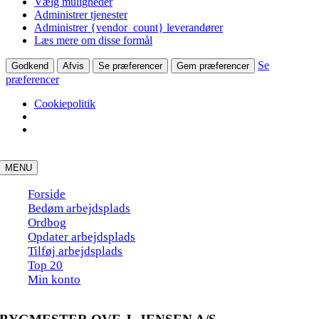
Vælg muligheder
Administrer tjenester
Administrer {vendor_count} leverandører
Læs mere om disse formål
Se
Godkend
Afvis
Se præferencer
Gem præferencer
præferencer
Cookiepolitik
Skip
to
MENU
content
Forside
Bedøm arbejdsplads
Ordbog
Opdater arbejdsplads
Tilføj arbejdsplads
Top 20
Min konto