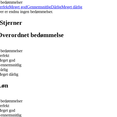
 bedømmelser
erfekt
Meget god
Gennemsnitlig
Dårlig
Meget dårlig
er er endnu ingen bedømmelser.
Stjerner
Overordnet bedømmelse
 bedømmelser
erfekt
eget god
ennemsnitlig
årlig
eget dårlig
Løn
 bedømmelser
erfekt
eget god
ennemsnitlig