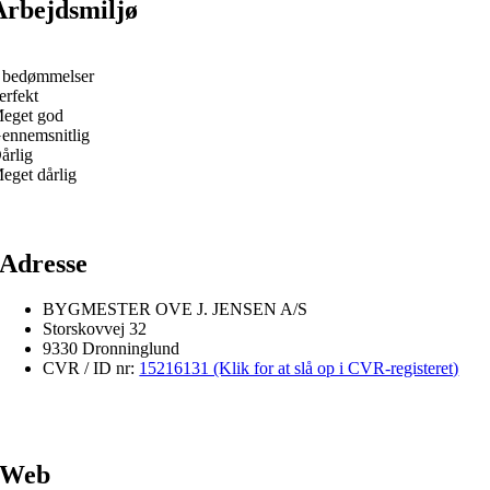
Arbejdsmiljø
 bedømmelser
erfekt
eget god
ennemsnitlig
årlig
eget dårlig
Adresse
BYGMESTER OVE J. JENSEN A/S
Storskovvej 32
9330 Dronninglund
CVR / ID nr:
15216131 (Klik for at slå op i CVR-registeret)
Web