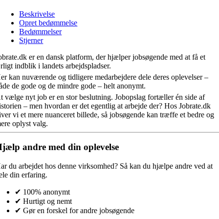
Beskrivelse
Opret bedømmelse
Bedømmelser
Stjerner
obrate.dk er en dansk platform, der hjælper jobsøgende med at få et
rligt indblik i landets arbejdspladser.
er kan nuværende og tidligere medarbejdere dele deres oplevelser –
åde de gode og de mindre gode – helt anonymt.
t vælge nyt job er en stor beslutning. Jobopslag fortæller én side af
istorien – men hvordan er det egentlig at arbejde der? Hos Jobrate.dk
iver vi et mere nuanceret billede, så jobsøgende kan træffe et bedre og
ere oplyst valg.
jælp andre med din oplevelse
ar du arbejdet hos denne virksomhed?
Så kan du hjælpe andre ved at
ele din erfaring.
✔ 100% anonymt
✔ Hurtigt og nemt
✔ Gør en forskel for andre jobsøgende