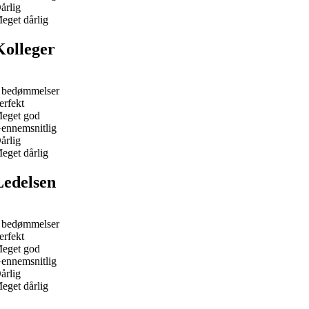
årlig
eget dårlig
Kolleger
 bedømmelser
erfekt
eget god
ennemsnitlig
årlig
eget dårlig
Ledelsen
 bedømmelser
erfekt
eget god
ennemsnitlig
årlig
eget dårlig