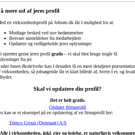
å mere ud af jeres profil
ed en virksomhedsprofil på Jobrate.dk får I mulighed for at:
Modtage besked ved nye bedømmelser
Besvare anmeldelser fra medarbejdere
Opdatere og vedligeholde jeres oplysninger
i opretter gerne jeres profil
gratis
– vi skal blot bruge nogle få
plysninger fra jer.
nder fanen
Beskrivelse
kan I desuden få en mere detaljeret præsentatio
f virksomheden, så jobsøgende får et klart billede af, hvem I er, og hvad
ilbyder.
Skal vi opdatere din profil?
Det er helt gratis.
Opdater firmaprofil
u kan se et eksempel på en opdatering af en firmaprofil her:
Trimco Group (Denmark) A/S
Alle i virksomheden, inkl. ejer og ledelse, er naturligvis velkomme