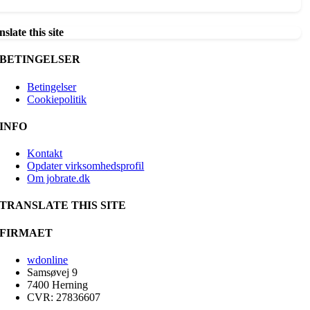
slate this site
BETINGELSER
Betingelser
Cookiepolitik
INFO
Kontakt
Opdater virksomhedsprofil
Om jobrate.dk
TRANSLATE THIS SITE
FIRMAET
wdonline
Samsøvej 9
7400 Herning
CVR: 27836607