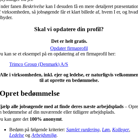
nder fanen
Beskrivelse
kan I desuden få en mere detaljeret præsentatio
f virksomheden, så jobsøgende får et klart billede af, hvem I er, og hvad
ilbyder.
Skal vi opdatere din profil?
Det er helt gratis.
Opdater firmaprofil
u kan se et eksempel på en opdatering af en firmaprofil her:
Trimco Group (Denmark) A/S
Alle i virksomheden, inkl. ejer og ledelse, er naturligvis velkomme
til at oprette en bedømmelse.
Opret bedømmelse
jælp alle jobsøgende med at finde deres næste arbejdsplads
– Opre
n bedømmelse af din nuværende eller tidligere arbejdsplads.
u kan gøre det
100% anonymt
.
Bedøm på følgende kriterier:
Samlet vurdering
,
Løn
,
Kolleger
,
Ledelse
og
Arbejdsmiljø
.