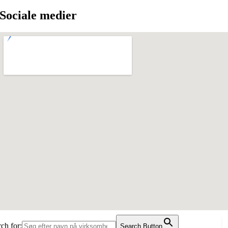
Sociale medier
ch for:
Search Button