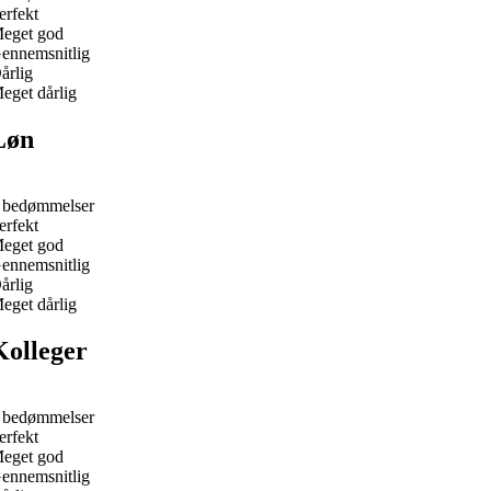
erfekt
eget god
ennemsnitlig
årlig
eget dårlig
Løn
 bedømmelser
erfekt
eget god
ennemsnitlig
årlig
eget dårlig
Kolleger
 bedømmelser
erfekt
eget god
ennemsnitlig