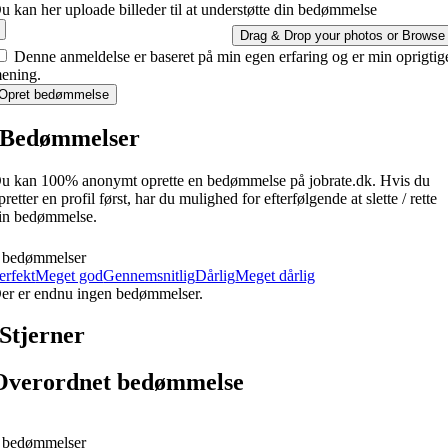
u kan her uploade billeder til at understøtte din bedømmelse
Drag & Drop your photos or
Browse
Denne anmeldelse er baseret på min egen erfaring og er min oprigtig
ening.
Opret bedømmelse
Bedømmelser
u kan 100% anonymt oprette en bedømmelse på jobrate.dk. Hvis du
pretter en profil først, har du mulighed for efterfølgende at slette / rette
in bedømmelse.
 bedømmelser
erfekt
Meget god
Gennemsnitlig
Dårlig
Meget dårlig
er er endnu ingen bedømmelser.
Stjerner
Overordnet bedømmelse
 bedømmelser