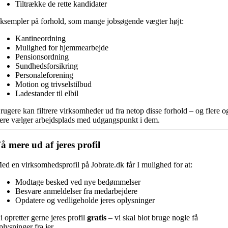
Tiltrække de rette kandidater
ksempler på forhold, som mange jobsøgende vægter højt:
Kantineordning
Mulighed for hjemmearbejde
Pensionsordning
Sundhedsforsikring
Personaleforening
Motion og trivselstilbud
Ladestander til elbil
rugere kan filtrere virksomheder ud fra netop disse forhold – og flere o
lere vælger arbejdsplads med udgangspunkt i dem.
å mere ud af jeres profil
ed en virksomhedsprofil på Jobrate.dk får I mulighed for at:
Modtage besked ved nye bedømmelser
Besvare anmeldelser fra medarbejdere
Opdatere og vedligeholde jeres oplysninger
i opretter gerne jeres profil
gratis
– vi skal blot bruge nogle få
plysninger fra jer.