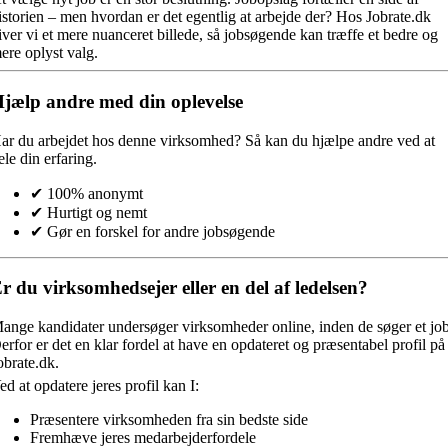
istorien – men hvordan er det egentlig at arbejde der? Hos Jobrate.dk
iver vi et mere nuanceret billede, så jobsøgende kan træffe et bedre og
ere oplyst valg.
jælp andre med din oplevelse
ar du arbejdet hos denne virksomhed?
Så kan du hjælpe andre ved at
ele din erfaring.
✔ 100% anonymt
✔ Hurtigt og nemt
✔ Gør en forskel for andre jobsøgende
r du virksomhedsejer eller en del af ledelsen?
ange kandidater undersøger virksomheder online, inden de søger et job
erfor er det en klar fordel at have en opdateret og præsentabel profil på
obrate.dk.
ed at opdatere jeres profil kan I:
Præsentere virksomheden fra sin bedste side
Fremhæve jeres medarbejderfordele