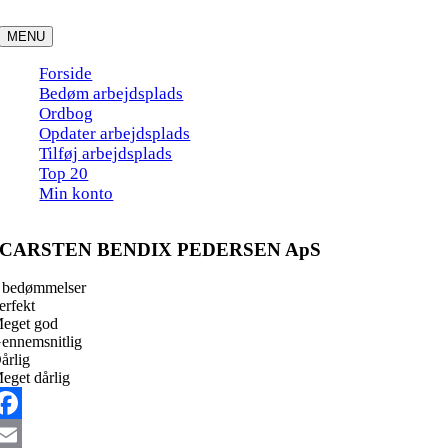
Skip
to
MENU
content
Forside
Bedøm arbejdsplads
Ordbog
Opdater arbejdsplads
Tilføj arbejdsplads
Top 20
Min konto
CARSTEN BENDIX PEDERSEN ApS
 bedømmelser
erfekt
eget god
ennemsnitlig
årlig
eget dårlig
acebook