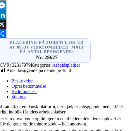
mail
essenger
inkedIn
X
hare
PLACERING PÅ JOBRATE.DK UD
AF 89531 VIRKSOMHEDER. MÅLT
PÅ ANTAL BESØGENDE:
Nr. 29627
CVR:
32317979
Kategorier:
Arbejdspladser
Antal besøgende på denne profil:
0
Beskrivelse
Opret bedømmelse
Bedømmelser
Stjerner
obrate.dk er en dansk platform, der hjælper jobsøgende med at få et
rligt indblik i landets arbejdspladser.
er kan nuværende og tidligere medarbejdere dele deres oplevelser –
åde de gode og de mindre gode – helt anonymt.
t vælge nyt job er en stor beslutning. Jobopslag fortæller én side af