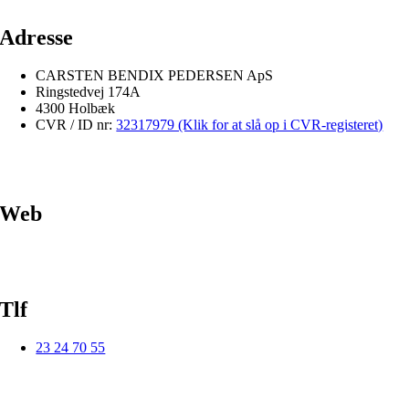
Adresse
CARSTEN BENDIX PEDERSEN ApS
Ringstedvej 174A
4300 Holbæk
CVR / ID nr:
32317979 (Klik for at slå op i CVR-registeret)
Web
Tlf
23 24 70 55