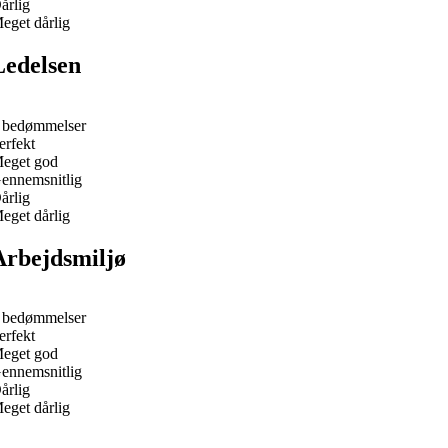
årlig
eget dårlig
Ledelsen
 bedømmelser
erfekt
eget god
ennemsnitlig
årlig
eget dårlig
Arbejdsmiljø
 bedømmelser
erfekt
eget god
ennemsnitlig
årlig
eget dårlig