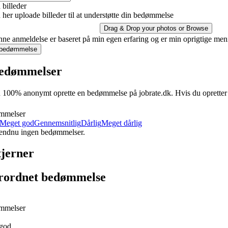
billeder
her uploade billeder til at understøtte din bedømmelse
Drag & Drop your photos or
Browse
ne anmeldelse er baseret på min egen erfaring og er min oprigtige men
 bedømmelse
edømmelser
100% anonymt oprette en bedømmelse på jobrate.dk. Hvis du opretter en 
mmelser
Meget god
Gennemsnitlig
Dårlig
Meget dårlig
 endnu ingen bedømmelser.
tjerner
rordnet bedømmelse
mmelser
god