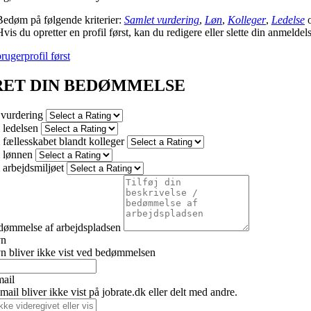
Bedøm på følgende kriterier:
Samlet vurdering
,
Løn
,
Kolleger
,
Ledelse
vis du opretter en profil først, kan du redigere eller slette din anmeldel
rugerprofil først
RET DIN BEDØMMELSE
 vurdering
ledelsen
fællesskabet blandt kolleger
 lønnen
arbejdsmiljøet
dømmelse af arbejdspladsen
vn
n bliver ikke vist ved bedømmelsen
mail
ail bliver ikke vist på jobrate.dk eller delt med andre.