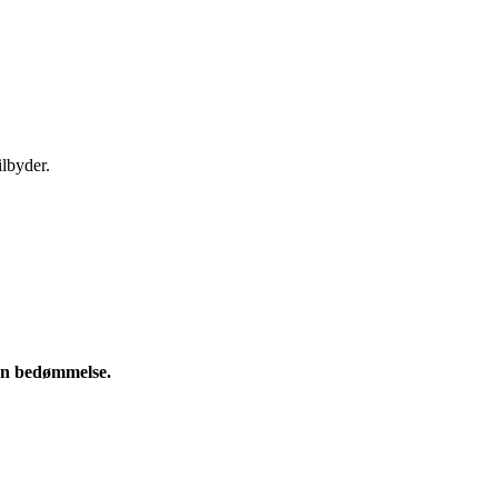
ilbyder.
e en bedømmelse.