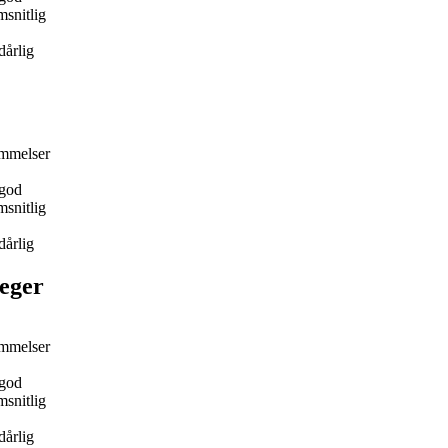
snitlig
dårlig
mmelser
god
snitlig
dårlig
eger
mmelser
god
snitlig
dårlig