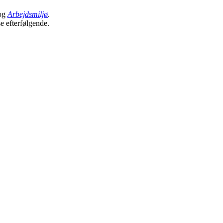
og
Arbejdsmiljø
.
se efterfølgende.