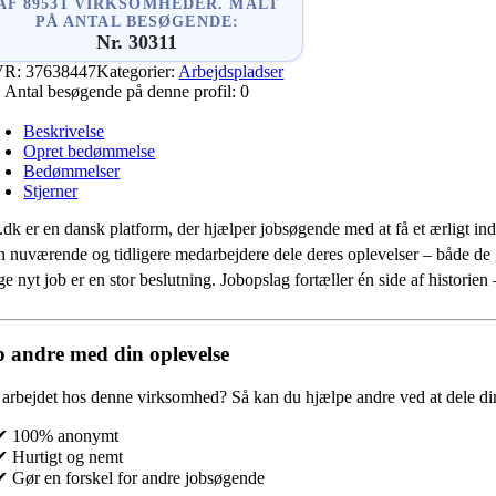
AF 89531 VIRKSOMHEDER. MÅLT
PÅ ANTAL BESØGENDE:
Nr. 30311
VR:
37638447
Kategorier:
Arbejdspladser
Antal besøgende på denne profil:
0
Beskrivelse
Opret bedømmelse
Bedømmelser
Stjerner
.dk er en dansk platform, der hjælper jobsøgende med at få et ærligt indb
 nuværende og tidligere medarbejdere dele deres oplevelser – både de
e nyt job er en stor beslutning. Jobopslag fortæller én side af historie
 andre med din oplevelse
 arbejdet hos denne virksomhed?
Så kan du hjælpe andre ved at dele din
✔ 100% anonymt
✔ Hurtigt og nemt
✔ Gør en forskel for andre jobsøgende