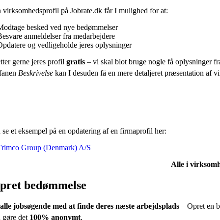
virksomhedsprofil på Jobrate.dk får I mulighed for at:
Modtage besked ved nye bedømmelser
Besvare anmeldelser fra medarbejdere
Opdatere og vedligeholde jeres oplysninger
tter gerne jeres profil
gratis
– vi skal blot bruge nogle få oplysninger fra
fanen
Beskrivelse
kan I desuden få en mere detaljeret præsentation af vir
se et eksempel på en opdatering af en firmaprofil her:
Trimco Group (Denmark) A/S
Alle i virksomh
pret bedømmelse
alle jobsøgende med at finde deres næste arbejdsplads
– Opret en b
 gøre det
100% anonymt
.