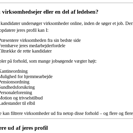
 virksomhedsejer eller en del af ledelsen?
andidater undersøger virksomheder online, inden de søger et job. Derfor
opdatere jeres profil kan I:
Præsentere virksomheden fra sin bedste side
Fremhæve jeres medarbejderfordele
Tiltrække de rette kandidater
ler på forhold, som mange jobsøgende vægter højt:
Kantineordning
Mulighed for hjemmearbejde
Pensionsordning
Sundhedsforsikring
Personaleforening
Motion og trivselstilbud
adestander til elbil
 kan filtrere virksomheder ud fra netop disse forhold – og flere og fl
re ud af jeres profil