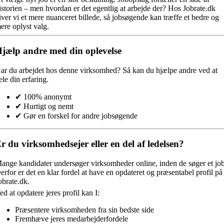
istorien – men hvordan er det egentlig at arbejde der? Hos Jobrate.dk
iver vi et mere nuanceret billede, så jobsøgende kan træffe et bedre og
ere oplyst valg.
jælp andre med din oplevelse
ar du arbejdet hos denne virksomhed?
Så kan du hjælpe andre ved at
ele din erfaring.
✔ 100% anonymt
✔ Hurtigt og nemt
✔ Gør en forskel for andre jobsøgende
r du virksomhedsejer eller en del af ledelsen?
ange kandidater undersøger virksomheder online, inden de søger et job
erfor er det en klar fordel at have en opdateret og præsentabel profil på
obrate.dk.
ed at opdatere jeres profil kan I:
Præsentere virksomheden fra sin bedste side
Fremhæve jeres medarbejderfordele