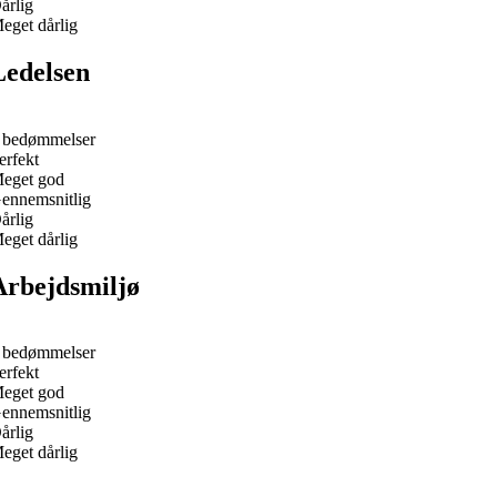
årlig
eget dårlig
Ledelsen
 bedømmelser
erfekt
eget god
ennemsnitlig
årlig
eget dårlig
Arbejdsmiljø
 bedømmelser
erfekt
eget god
ennemsnitlig
årlig
eget dårlig