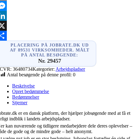
mail
essenger
inkedIn
X
hare
PLACERING PÅ JOBRATE.DK UD
AF 89531 VIRKSOMHEDER. MÅLT
PÅ ANTAL BESØGENDE:
Nr. 29457
CVR:
36480734
Kategorier:
Arbejdspladser
Antal besøgende på denne profil:
0
Beskrivelse
Opret bedømmelse
Bedømmelser
Stjerner
obrate.dk er en dansk platform, der hjælper jobsøgende med at få et
rligt indblik i landets arbejdspladser.
er kan nuværende og tidligere medarbejdere dele deres oplevelser –
åde de gode og de mindre gode – helt anonymt.
t vælge nyt job er en stor beslutning. Jobopslag fortæller én side af