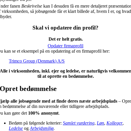
nder fanen
Beskrivelse
kan I desuden få en mere detaljeret præsentatio
f virksomheden, så jobsøgende får et klart billede af, hvem I er, og hvad
ilbyder.
Skal vi opdatere din profil?
Det er helt gratis.
Opdater firmaprofil
u kan se et eksempel på en opdatering af en firmaprofil her:
Trimco Group (Denmark) A/S
Alle i virksomheden, inkl. ejer og ledelse, er naturligvis velkomme
til at oprette en bedømmelse.
Opret bedømmelse
jælp alle jobsøgende med at finde deres næste arbejdsplads
– Opre
n bedømmelse af din nuværende eller tidligere arbejdsplads.
u kan gøre det
100% anonymt
.
Bedøm på følgende kriterier:
Samlet vurdering
,
Løn
,
Kolleger
,
Ledelse
og
Arbejdsmiljø
.