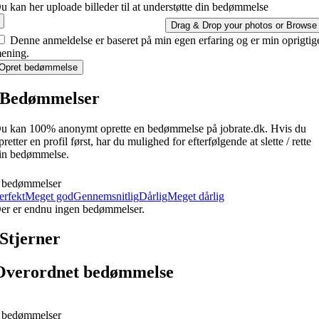
u kan her uploade billeder til at understøtte din bedømmelse
Drag & Drop your photos or
Browse
Denne anmeldelse er baseret på min egen erfaring og er min oprigtig
ening.
Opret bedømmelse
Bedømmelser
u kan 100% anonymt oprette en bedømmelse på jobrate.dk. Hvis du
pretter en profil først, har du mulighed for efterfølgende at slette / rette
in bedømmelse.
 bedømmelser
erfekt
Meget god
Gennemsnitlig
Dårlig
Meget dårlig
er er endnu ingen bedømmelser.
Stjerner
Overordnet bedømmelse
 bedømmelser