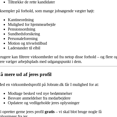
Tiltrække de rette kandidater
ksempler på forhold, som mange jobsøgende vægter højt:
Kantineordning
Mulighed for hjemmearbejde
Pensionsordning
Sundhedsforsikring
Personaleforening
Motion og trivselstilbud
Ladestander til elbil
rugere kan filtrere virksomheder ud fra netop disse forhold – og flere o
lere vælger arbejdsplads med udgangspunkt i dem.
å mere ud af jeres profil
ed en virksomhedsprofil på Jobrate.dk får I mulighed for at:
Modtage besked ved nye bedømmelser
Besvare anmeldelser fra medarbejdere
Opdatere og vedligeholde jeres oplysninger
i opretter gerne jeres profil
gratis
– vi skal blot bruge nogle få
plysninger fra jer.