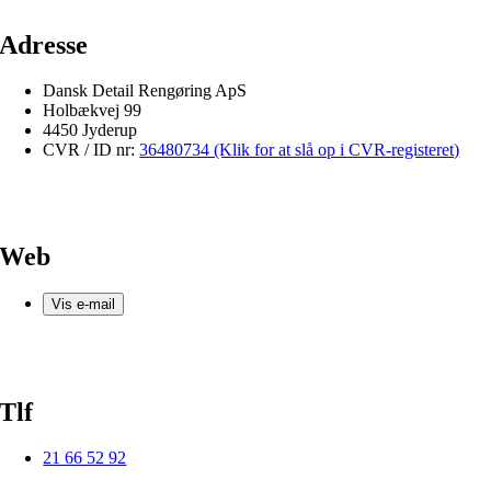
Adresse
Dansk Detail Rengøring ApS
Holbækvej 99
4450 Jyderup
CVR / ID nr:
36480734 (Klik for at slå op i CVR-registeret)
Web
Vis e-mail
Tlf
21 66 52 92