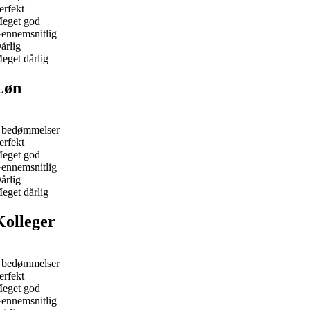
erfekt
eget god
ennemsnitlig
årlig
eget dårlig
Løn
 bedømmelser
erfekt
eget god
ennemsnitlig
årlig
eget dårlig
Kolleger
 bedømmelser
erfekt
eget god
ennemsnitlig