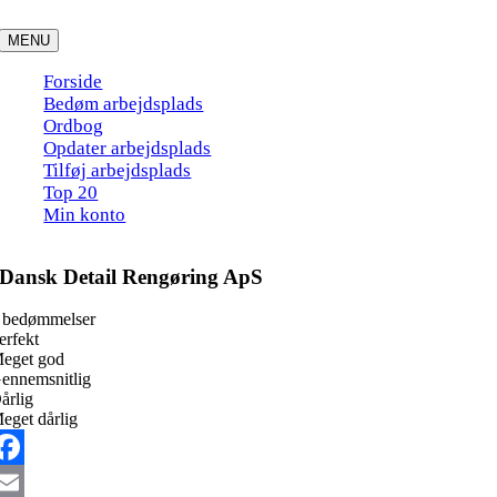
Skip
to
MENU
content
Forside
Bedøm arbejdsplads
Ordbog
Opdater arbejdsplads
Tilføj arbejdsplads
Top 20
Min konto
Dansk Detail Rengøring ApS
 bedømmelser
erfekt
eget god
ennemsnitlig
årlig
eget dårlig
acebook