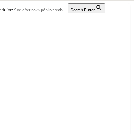
ch for:
Search Button