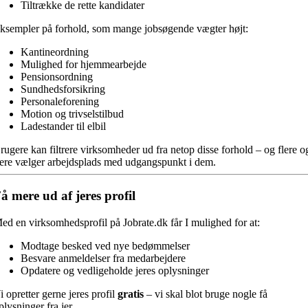
Tiltrække de rette kandidater
ksempler på forhold, som mange jobsøgende vægter højt:
Kantineordning
Mulighed for hjemmearbejde
Pensionsordning
Sundhedsforsikring
Personaleforening
Motion og trivselstilbud
Ladestander til elbil
rugere kan filtrere virksomheder ud fra netop disse forhold – og flere o
lere vælger arbejdsplads med udgangspunkt i dem.
å mere ud af jeres profil
ed en virksomhedsprofil på Jobrate.dk får I mulighed for at:
Modtage besked ved nye bedømmelser
Besvare anmeldelser fra medarbejdere
Opdatere og vedligeholde jeres oplysninger
i opretter gerne jeres profil
gratis
– vi skal blot bruge nogle få
plysninger fra jer.