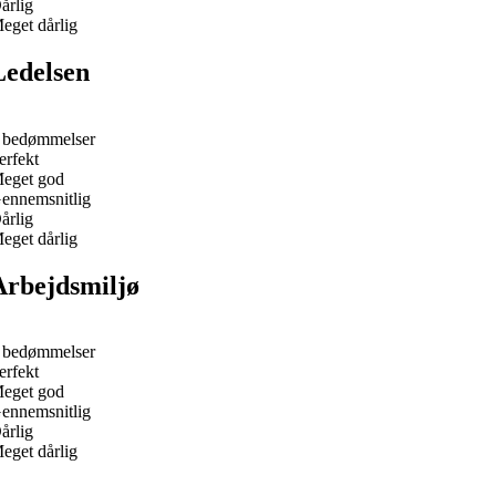
årlig
eget dårlig
Ledelsen
 bedømmelser
erfekt
eget god
ennemsnitlig
årlig
eget dårlig
Arbejdsmiljø
 bedømmelser
erfekt
eget god
ennemsnitlig
årlig
eget dårlig