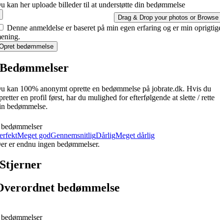
u kan her uploade billeder til at understøtte din bedømmelse
Drag & Drop your photos or
Browse
Denne anmeldelse er baseret på min egen erfaring og er min oprigtig
ening.
Opret bedømmelse
Bedømmelser
u kan 100% anonymt oprette en bedømmelse på jobrate.dk. Hvis du
pretter en profil først, har du mulighed for efterfølgende at slette / rette
in bedømmelse.
 bedømmelser
erfekt
Meget god
Gennemsnitlig
Dårlig
Meget dårlig
er er endnu ingen bedømmelser.
Stjerner
Overordnet bedømmelse
 bedømmelser