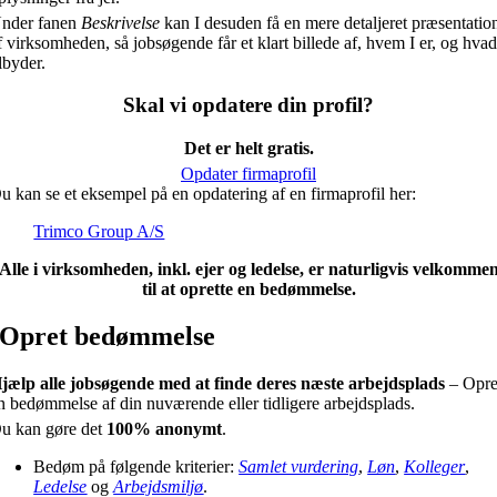
nder fanen
Beskrivelse
kan I desuden få en mere detaljeret præsentatio
f virksomheden, så jobsøgende får et klart billede af, hvem I er, og hvad
ilbyder.
Skal vi opdatere din profil?
Det er helt gratis.
Opdater firmaprofil
u kan se et eksempel på en opdatering af en firmaprofil her:
Trimco Group A/S
Alle i virksomheden, inkl. ejer og ledelse, er naturligvis velkomme
til at oprette en bedømmelse.
Opret bedømmelse
jælp alle jobsøgende med at finde deres næste arbejdsplads
– Opre
n bedømmelse af din nuværende eller tidligere arbejdsplads.
u kan gøre det
100% anonymt
.
Bedøm på følgende kriterier:
Samlet vurdering
,
Løn
,
Kolleger
,
Ledelse
og
Arbejdsmiljø
.