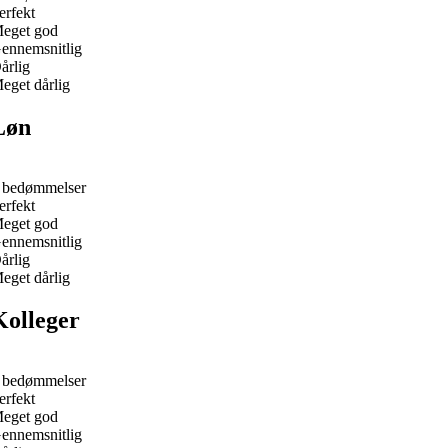
erfekt
eget god
ennemsnitlig
årlig
eget dårlig
Løn
 bedømmelser
erfekt
eget god
ennemsnitlig
årlig
eget dårlig
Kolleger
 bedømmelser
erfekt
eget god
ennemsnitlig