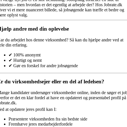
istorien – men hvordan er det egentlig at arbejde der? Hos Jobrate.dk
iver vi et mere nuanceret billede, så jobsøgende kan træffe et bedre og
ere oplyst valg.
jælp andre med din oplevelse
ar du arbejdet hos denne virksomhed?
Så kan du hjælpe andre ved at
ele din erfaring.
✔ 100% anonymt
✔ Hurtigt og nemt
✔ Gør en forskel for andre jobsøgende
r du virksomhedsejer eller en del af ledelsen?
ange kandidater undersøger virksomheder online, inden de søger et job
erfor er det en klar fordel at have en opdateret og præsentabel profil på
obrate.dk.
ed at opdatere jeres profil kan I:
Præsentere virksomheden fra sin bedste side
Fremhæve jeres medarbejderfordele