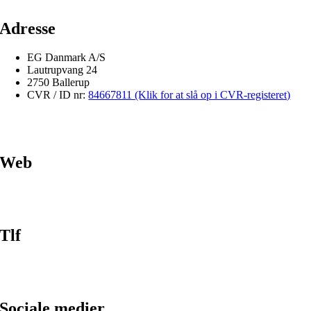
Adresse
EG Danmark A/S
Lautrupvang 24
2750 Ballerup
CVR / ID nr:
84667811 (Klik for at slå op i CVR-registeret)
Web
Tlf
Sociale medier