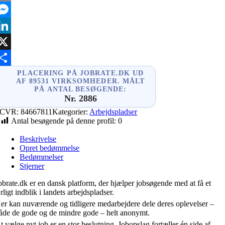
mail
essenger
inkedIn
X
hare
PLACERING PÅ JOBRATE.DK UD
AF 89531 VIRKSOMHEDER. MÅLT
PÅ ANTAL BESØGENDE:
Nr. 2886
CVR:
84667811
Kategorier:
Arbejdspladser
Antal besøgende på denne profil:
0
Beskrivelse
Opret bedømmelse
Bedømmelser
Stjerner
obrate.dk er en dansk platform, der hjælper jobsøgende med at få et
rligt indblik i landets arbejdspladser.
er kan nuværende og tidligere medarbejdere dele deres oplevelser –
åde de gode og de mindre gode – helt anonymt.
t vælge nyt job er en stor beslutning. Jobopslag fortæller én side af