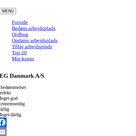
Skip
to
MENU
content
Forside
Bedøm arbejdsplads
Ordbog
Opdater arbejdsplads
Tilføj arbejdsplads
Top 20
Min konto
EG Danmark A/S
 bedømmelser
erfekt
eget god
ennemsnitlig
årlig
eget dårlig
acebook