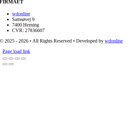
FIRMAET
wdonline
Samsøvej 9
7400 Herning
CVR: 27836607
© 2025 - 2026 • All Rights Reserved • Developed by
wdonline
Page load link
Go
to
Top