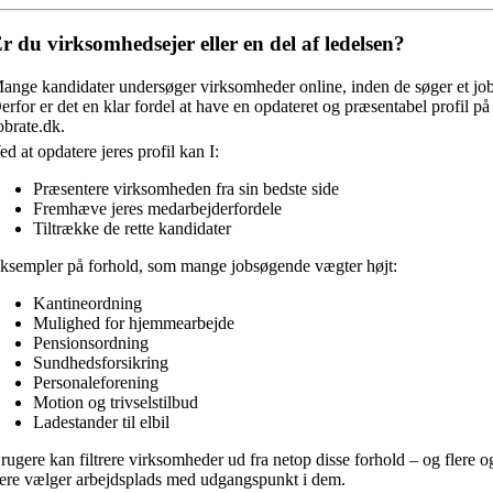
r du virksomhedsejer eller en del af ledelsen?
ange kandidater undersøger virksomheder online, inden de søger et job
erfor er det en klar fordel at have en opdateret og præsentabel profil på
obrate.dk.
ed at opdatere jeres profil kan I:
Præsentere virksomheden fra sin bedste side
Fremhæve jeres medarbejderfordele
Tiltrække de rette kandidater
ksempler på forhold, som mange jobsøgende vægter højt:
Kantineordning
Mulighed for hjemmearbejde
Pensionsordning
Sundhedsforsikring
Personaleforening
Motion og trivselstilbud
Ladestander til elbil
rugere kan filtrere virksomheder ud fra netop disse forhold – og flere o
lere vælger arbejdsplads med udgangspunkt i dem.