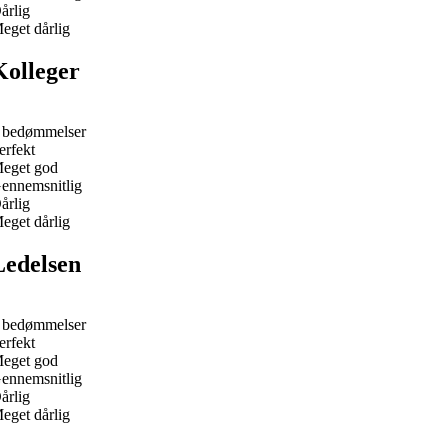
årlig
eget dårlig
Kolleger
 bedømmelser
erfekt
eget god
ennemsnitlig
årlig
eget dårlig
Ledelsen
 bedømmelser
erfekt
eget god
ennemsnitlig
årlig
eget dårlig