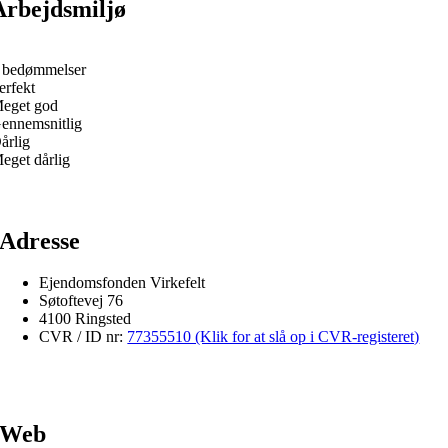
Arbejdsmiljø
 bedømmelser
erfekt
eget god
ennemsnitlig
årlig
eget dårlig
Adresse
Ejendomsfonden Virkefelt
Søtoftevej 76
4100 Ringsted
CVR / ID nr:
77355510 (Klik for at slå op i CVR-registeret)
Web