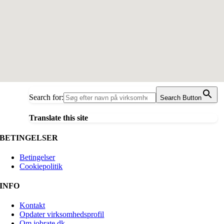
Search for:
Search Button
Translate this site
BETINGELSER
Betingelser
Cookiepolitik
INFO
Kontakt
Opdater virksomhedsprofil
Om jobrate.dk