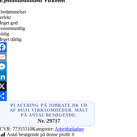
Ejendomsfonden Virkefelt
 bedømmelser
erfekt
eget god
ennemsnitlig
årlig
eget dårlig
acebook
mail
essenger
inkedIn
X
hare
PLACERING PÅ JOBRATE.DK UD
AF 89531 VIRKSOMHEDER. MÅLT
PÅ ANTAL BESØGENDE:
Nr. 29717
CVR:
77355510
Kategorier:
Arbejdspladser
Antal besøgende på denne profil:
0