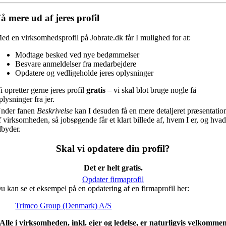
å mere ud af jeres profil
ed en virksomhedsprofil på Jobrate.dk får I mulighed for at:
Modtage besked ved nye bedømmelser
Besvare anmeldelser fra medarbejdere
Opdatere og vedligeholde jeres oplysninger
i opretter gerne jeres profil
gratis
– vi skal blot bruge nogle få
plysninger fra jer.
nder fanen
Beskrivelse
kan I desuden få en mere detaljeret præsentatio
f virksomheden, så jobsøgende får et klart billede af, hvem I er, og hvad
ilbyder.
Skal vi opdatere din profil?
Det er helt gratis.
Opdater firmaprofil
u kan se et eksempel på en opdatering af en firmaprofil her:
Trimco Group (Denmark) A/S
Alle i virksomheden, inkl. ejer og ledelse, er naturligvis velkomme