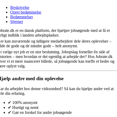
Beskrivelse
Opret bedømmelse
Bedømmelser
Stjerner
obrate.dk er en dansk platform, der hjælper jobsøgende med at få et
rligt indblik i landets arbejdspladser.
er kan nuværende og tidligere medarbejdere dele deres oplevelser –
åde de gode og de mindre gode – helt anonymt.
t vælge nyt job er en stor beslutning. Jobopslag fortæller én side af
istorien – men hvordan er det egentlig at arbejde der? Hos Jobrate.dk
iver vi et mere nuanceret billede, så jobsøgende kan træffe et bedre og
ere oplyst valg.
jælp andre med din oplevelse
ar du arbejdet hos denne virksomhed?
Så kan du hjælpe andre ved at
ele din erfaring.
✔ 100% anonymt
✔ Hurtigt og nemt
✔ Gør en forskel for andre jobsøgende