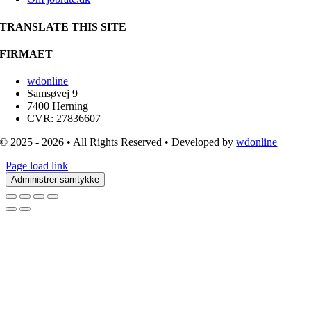
TRANSLATE THIS SITE
FIRMAET
wdonline
Samsøvej 9
7400 Herning
CVR: 27836607
© 2025 - 2026 • All Rights Reserved • Developed by
wdonline
Page load link
Administrer samtykke
Go
to
Top