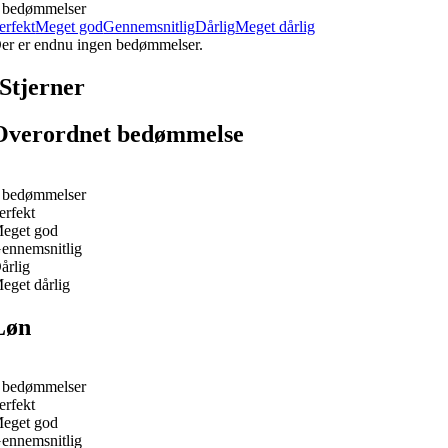
 bedømmelser
erfekt
Meget god
Gennemsnitlig
Dårlig
Meget dårlig
er er endnu ingen bedømmelser.
Stjerner
Overordnet bedømmelse
 bedømmelser
erfekt
eget god
ennemsnitlig
årlig
eget dårlig
Løn
 bedømmelser
erfekt
eget god
ennemsnitlig