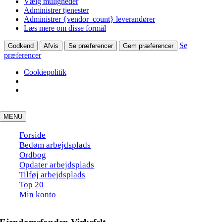
Vælg muligheder
Administrer tjenester
Administrer {vendor_count} leverandører
Læs mere om disse formål
Se
Godkend
Afvis
Se præferencer
Gem præferencer
præferencer
Cookiepolitik
Skip
to
MENU
content
Forside
Bedøm arbejdsplads
Ordbog
Opdater arbejdsplads
Tilføj arbejdsplads
Top 20
Min konto