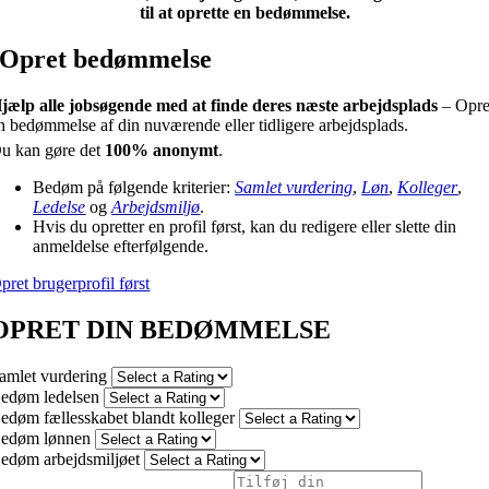
til at oprette en bedømmelse.
Opret bedømmelse
jælp alle jobsøgende med at finde deres næste arbejdsplads
– Opre
n bedømmelse af din nuværende eller tidligere arbejdsplads.
u kan gøre det
100% anonymt
.
Bedøm på følgende kriterier:
Samlet vurdering
,
Løn
,
Kolleger
,
Ledelse
og
Arbejdsmiljø
.
Hvis du opretter en profil først, kan du redigere eller slette din
anmeldelse efterfølgende.
pret brugerprofil først
OPRET DIN BEDØMMELSE
amlet vurdering
edøm ledelsen
edøm fællesskabet blandt kolleger
edøm lønnen
edøm arbejdsmiljøet