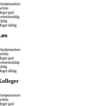
 bedømmelser
erfekt
eget god
ennemsnitlig
årlig
eget dårlig
Løn
 bedømmelser
erfekt
eget god
ennemsnitlig
årlig
eget dårlig
Kolleger
 bedømmelser
erfekt
eget god