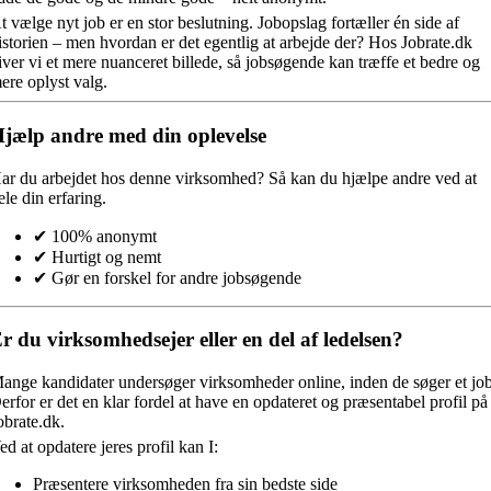
t vælge nyt job er en stor beslutning. Jobopslag fortæller én side af
istorien – men hvordan er det egentlig at arbejde der? Hos Jobrate.dk
iver vi et mere nuanceret billede, så jobsøgende kan træffe et bedre og
ere oplyst valg.
jælp andre med din oplevelse
ar du arbejdet hos denne virksomhed?
Så kan du hjælpe andre ved at
ele din erfaring.
✔ 100% anonymt
✔ Hurtigt og nemt
✔ Gør en forskel for andre jobsøgende
r du virksomhedsejer eller en del af ledelsen?
ange kandidater undersøger virksomheder online, inden de søger et job
erfor er det en klar fordel at have en opdateret og præsentabel profil på
obrate.dk.
ed at opdatere jeres profil kan I:
Præsentere virksomheden fra sin bedste side