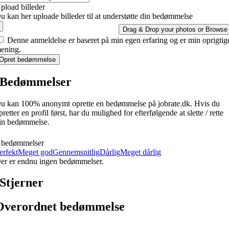
pload billeder
u kan her uploade billeder til at understøtte din bedømmelse
Drag & Drop your photos or
Browse
Denne anmeldelse er baseret på min egen erfaring og er min oprigtig
ening.
Opret bedømmelse
Bedømmelser
u kan 100% anonymt oprette en bedømmelse på jobrate.dk. Hvis du
pretter en profil først, har du mulighed for efterfølgende at slette / rette
in bedømmelse.
 bedømmelser
erfekt
Meget god
Gennemsnitlig
Dårlig
Meget dårlig
er er endnu ingen bedømmelser.
Stjerner
Overordnet bedømmelse