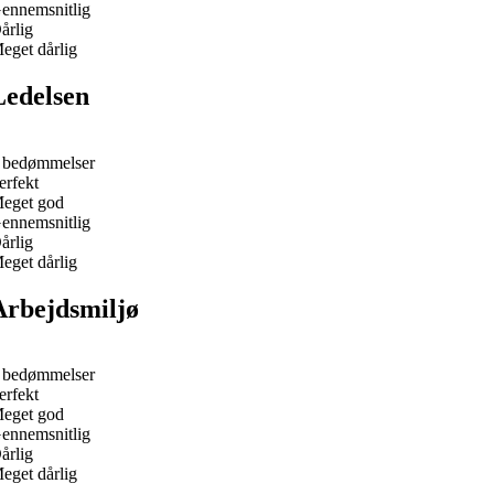
ennemsnitlig
årlig
eget dårlig
Ledelsen
 bedømmelser
erfekt
eget god
ennemsnitlig
årlig
eget dårlig
Arbejdsmiljø
 bedømmelser
erfekt
eget god
ennemsnitlig
årlig
eget dårlig