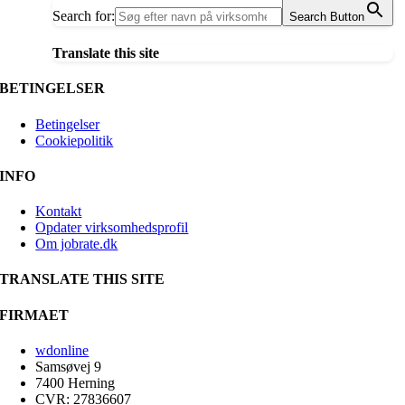
Search for:
Search Button
Translate this site
BETINGELSER
Betingelser
Cookiepolitik
INFO
Kontakt
Opdater virksomhedsprofil
Om jobrate.dk
TRANSLATE THIS SITE
FIRMAET
wdonline
Samsøvej 9
7400 Herning
CVR: 27836607