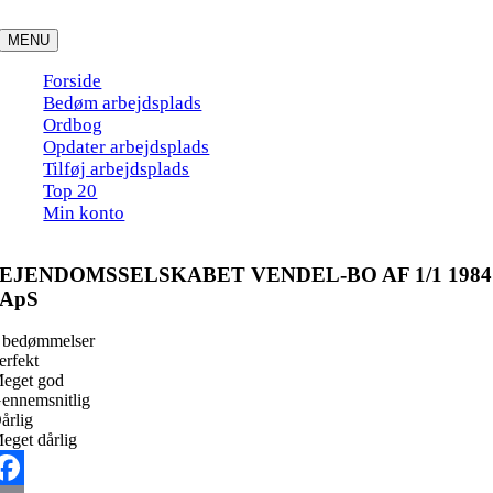
Skip
to
MENU
content
Forside
Bedøm arbejdsplads
Ordbog
Opdater arbejdsplads
Tilføj arbejdsplads
Top 20
Min konto
EJENDOMSSELSKABET VENDEL-BO AF 1/1 1984
ApS
 bedømmelser
erfekt
eget god
ennemsnitlig
årlig
eget dårlig