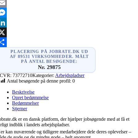
acebook
mail
essenger
inkedIn
X
hare
PLACERING PÅ JOBRATE.DK UD
AF 89531 VIRKSOMHEDER. MÅLT
PÅ ANTAL BESØGENDE:
Nr. 29875
CVR:
73772710
Kategorier:
Arbejdspladser
Antal besøgende på denne profil:
0
Beskrivelse
Opret bedømmelse
Bedømmelser
Stjerner
obrate.dk er en dansk platform, der hjælper jobsøgende med at få et
rligt indblik i landets arbejdspladser.
er kan nuværende og tidligere medarbejdere dele deres oplevelser –
åde de gode og de mindre gode – helt anonymt.