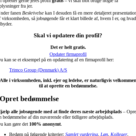
i opretter gerne jeres profil
gratis
– vi skal blot bruge nogle få
plysninger fra jer.
nder fanen
Beskrivelse
kan I desuden få en mere detaljeret præsentatio
f virksomheden, så jobsøgende får et klart billede af, hvem I er, og hvad
ilbyder.
Skal vi opdatere din profil?
Det er helt gratis.
Opdater firmaprofil
u kan se et eksempel på en opdatering af en firmaprofil her:
Trimco Group (Denmark) A/S
Alle i virksomheden, inkl. ejer og ledelse, er naturligvis velkomme
til at oprette en bedømmelse.
Opret bedømmelse
jælp alle jobsøgende med at finde deres næste arbejdsplads
– Opre
n bedømmelse af din nuværende eller tidligere arbejdsplads.
u kan gøre det
100% anonymt
.
Bedøm på følgende kriterier:
Samlet vurdering
,
Løn
,
Kolleger
,