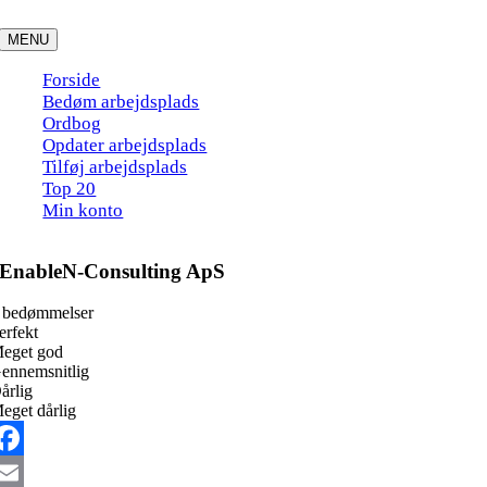
Skip
to
MENU
content
Forside
Bedøm arbejdsplads
Ordbog
Opdater arbejdsplads
Tilføj arbejdsplads
Top 20
Min konto
EnableN-Consulting ApS
 bedømmelser
erfekt
eget god
ennemsnitlig
årlig
eget dårlig
acebook