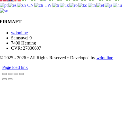
FIRMAET
wdonline
Samsøvej 9
7400 Herning
CVR: 27836607
© 2025 - 2026 • All Rights Reserved • Developed by
wdonline
Page load link
Go
to
Top