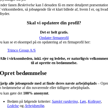
nder fanen
Beskrivelse
kan I desuden få en mere detaljeret præsentatio
f virksomheden, så jobsøgende får et klart billede af, hvem I er, og hvad
ilbyder.
Skal vi opdatere din profil?
Det er helt gratis.
Opdater firmaprofil
u kan se et eksempel på en opdatering af en firmaprofil her:
Trimco Group A/S
Alle i virksomheden, inkl. ejer og ledelse, er naturligvis velkomme
til at oprette en bedømmelse.
Opret bedømmelse
jælp alle jobsøgende med at finde deres næste arbejdsplads
– Opre
n bedømmelse af din nuværende eller tidligere arbejdsplads.
u kan gøre det
100% anonymt
.
Bedøm på følgende kriterier:
Samlet vurdering
,
Løn
,
Kolleger
,
Ledelse
og
Arbejdsmiljø
.