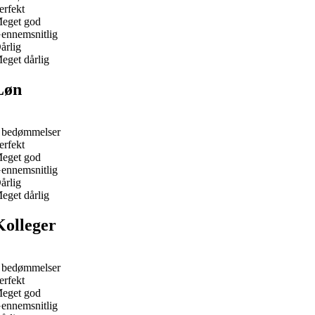
erfekt
eget god
ennemsnitlig
årlig
eget dårlig
Løn
 bedømmelser
erfekt
eget god
ennemsnitlig
årlig
eget dårlig
Kolleger
 bedømmelser
erfekt
eget god
ennemsnitlig