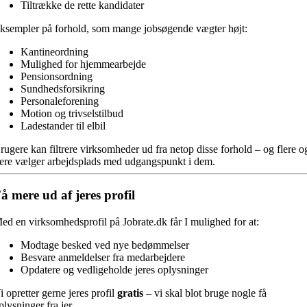
Tiltrække de rette kandidater
ksempler på forhold, som mange jobsøgende vægter højt:
Kantineordning
Mulighed for hjemmearbejde
Pensionsordning
Sundhedsforsikring
Personaleforening
Motion og trivselstilbud
Ladestander til elbil
rugere kan filtrere virksomheder ud fra netop disse forhold – og flere o
lere vælger arbejdsplads med udgangspunkt i dem.
å mere ud af jeres profil
ed en virksomhedsprofil på Jobrate.dk får I mulighed for at:
Modtage besked ved nye bedømmelser
Besvare anmeldelser fra medarbejdere
Opdatere og vedligeholde jeres oplysninger
i opretter gerne jeres profil
gratis
– vi skal blot bruge nogle få
plysninger fra jer.