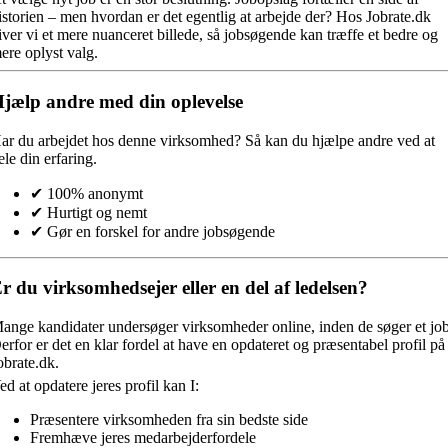
istorien – men hvordan er det egentlig at arbejde der? Hos Jobrate.dk
iver vi et mere nuanceret billede, så jobsøgende kan træffe et bedre og
ere oplyst valg.
jælp andre med din oplevelse
ar du arbejdet hos denne virksomhed?
Så kan du hjælpe andre ved at
ele din erfaring.
✔ 100% anonymt
✔ Hurtigt og nemt
✔ Gør en forskel for andre jobsøgende
r du virksomhedsejer eller en del af ledelsen?
ange kandidater undersøger virksomheder online, inden de søger et job
erfor er det en klar fordel at have en opdateret og præsentabel profil på
obrate.dk.
ed at opdatere jeres profil kan I:
Præsentere virksomheden fra sin bedste side
Fremhæve jeres medarbejderfordele