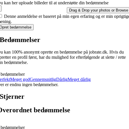
u kan her uploade billeder til at understøtte din bedømmelse
Drag & Drop your photos or
Browse
Denne anmeldelse er baseret på min egen erfaring og er min oprigtig
ening.
Opret bedømmelse
Bedømmelser
u kan 100% anonymt oprette en bedømmelse på jobrate.dk. Hvis du
pretter en profil først, har du mulighed for efterfølgende at slette / rette
in bedømmelse.
 bedømmelser
erfekt
Meget god
Gennemsnitlig
Dårlig
Meget dårlig
er er endnu ingen bedømmelser.
Stjerner
Overordnet bedømmelse
 bedømmelser