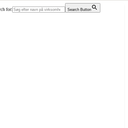
ch for:
Search Button