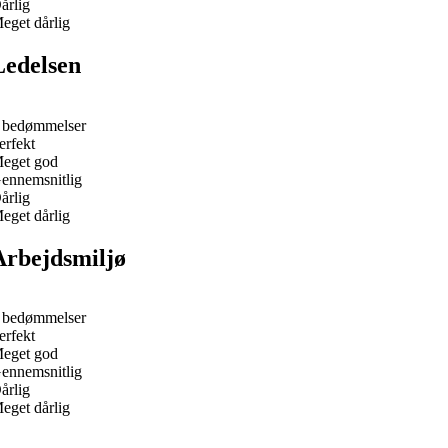
årlig
eget dårlig
Ledelsen
 bedømmelser
erfekt
eget god
ennemsnitlig
årlig
eget dårlig
Arbejdsmiljø
 bedømmelser
erfekt
eget god
ennemsnitlig
årlig
eget dårlig