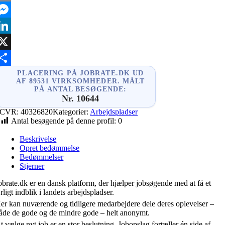
mail
essenger
inkedIn
X
hare
PLACERING PÅ JOBRATE.DK UD
AF 89531 VIRKSOMHEDER. MÅLT
PÅ ANTAL BESØGENDE:
Nr. 10644
CVR:
40326820
Kategorier:
Arbejdspladser
Antal besøgende på denne profil:
0
Beskrivelse
Opret bedømmelse
Bedømmelser
Stjerner
obrate.dk er en dansk platform, der hjælper jobsøgende med at få et
rligt indblik i landets arbejdspladser.
er kan nuværende og tidligere medarbejdere dele deres oplevelser –
åde de gode og de mindre gode – helt anonymt.
t vælge nyt job er en stor beslutning. Jobopslag fortæller én side af