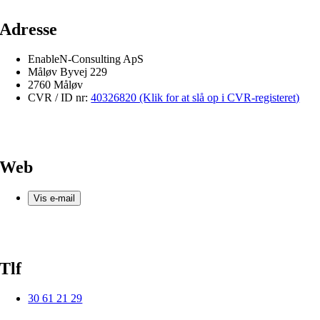
Adresse
EnableN-Consulting ApS
Måløv Byvej 229
2760 Måløv
CVR / ID nr:
40326820 (Klik for at slå op i CVR-registeret)
Web
Vis e-mail
Tlf
30 61 21 29