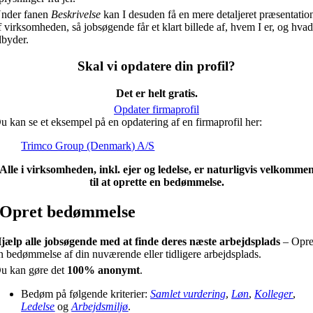
nder fanen
Beskrivelse
kan I desuden få en mere detaljeret præsentatio
f virksomheden, så jobsøgende får et klart billede af, hvem I er, og hvad
ilbyder.
Skal vi opdatere din profil?
Det er helt gratis.
Opdater firmaprofil
u kan se et eksempel på en opdatering af en firmaprofil her:
Trimco Group (Denmark) A/S
Alle i virksomheden, inkl. ejer og ledelse, er naturligvis velkomme
til at oprette en bedømmelse.
Opret bedømmelse
jælp alle jobsøgende med at finde deres næste arbejdsplads
– Opre
n bedømmelse af din nuværende eller tidligere arbejdsplads.
u kan gøre det
100% anonymt
.
Bedøm på følgende kriterier:
Samlet vurdering
,
Løn
,
Kolleger
,
Ledelse
og
Arbejdsmiljø
.