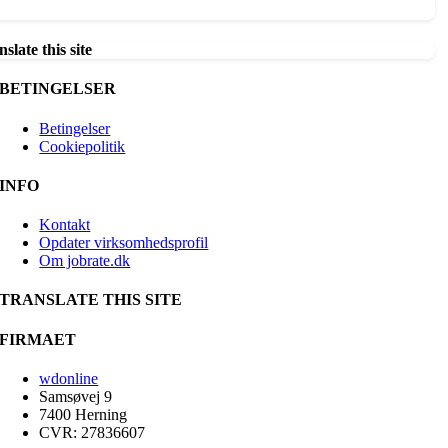
slate this site
BETINGELSER
Betingelser
Cookiepolitik
INFO
Kontakt
Opdater virksomhedsprofil
Om jobrate.dk
TRANSLATE THIS SITE
FIRMAET
wdonline
Samsøvej 9
7400 Herning
CVR: 27836607