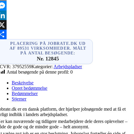
mail
essenger
inkedIn
X
hare
PLACERING PÅ JOBRATE.DK UD
AF 89531 VIRKSOMHEDER. MÅLT
PÅ ANTAL BESØGENDE:
Nr. 12845
CVR:
37952559
Kategorier:
Arbejdspladser
Antal besøgende på denne profil:
0
Beskrivelse
Opret bedømmelse
Bedømmelser
Stjerner
obrate.dk er en dansk platform, der hjælper jobsøgende med at få et
rligt indblik i landets arbejdspladser.
er kan nuværende og tidligere medarbejdere dele deres oplevelser –
åde de gode og de mindre gode – helt anonymt.
t vælge nyt job er en stor beslutning. Jobopslag fortæller én side af