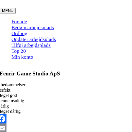
Skip
to
MENU
content
Forside
Bedøm arbejdsplads
Ordbog
Opdater arbejdsplads
Tilføj arbejdsplads
Top 20
Min konto
Fenrir Game Studio ApS
 bedømmelser
erfekt
eget god
ennemsnitlig
årlig
eget dårlig
acebook