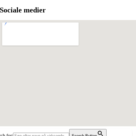
Sociale medier
ch for:
Search Button