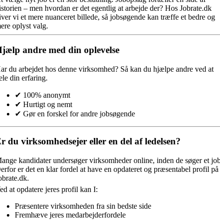
istorien – men hvordan er det egentlig at arbejde der? Hos Jobrate.dk
iver vi et mere nuanceret billede, så jobsøgende kan træffe et bedre og
ere oplyst valg.
jælp andre med din oplevelse
ar du arbejdet hos denne virksomhed?
Så kan du hjælpe andre ved at
ele din erfaring.
✔ 100% anonymt
✔ Hurtigt og nemt
✔ Gør en forskel for andre jobsøgende
r du virksomhedsejer eller en del af ledelsen?
ange kandidater undersøger virksomheder online, inden de søger et job
erfor er det en klar fordel at have en opdateret og præsentabel profil på
obrate.dk.
ed at opdatere jeres profil kan I:
Præsentere virksomheden fra sin bedste side
Fremhæve jeres medarbejderfordele