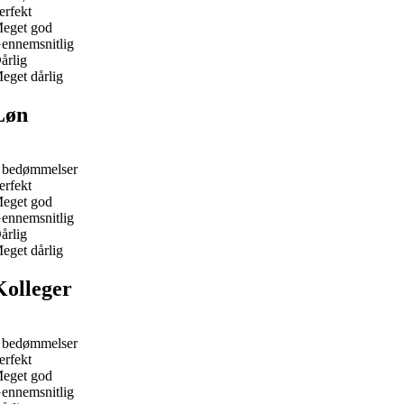
erfekt
eget god
ennemsnitlig
årlig
eget dårlig
Løn
 bedømmelser
erfekt
eget god
ennemsnitlig
årlig
eget dårlig
Kolleger
 bedømmelser
erfekt
eget god
ennemsnitlig