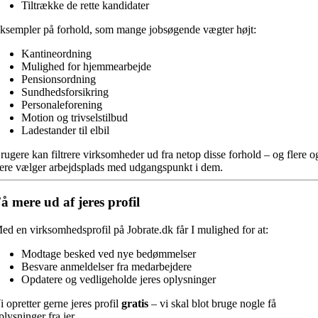
Tiltrække de rette kandidater
ksempler på forhold, som mange jobsøgende vægter højt:
Kantineordning
Mulighed for hjemmearbejde
Pensionsordning
Sundhedsforsikring
Personaleforening
Motion og trivselstilbud
Ladestander til elbil
rugere kan filtrere virksomheder ud fra netop disse forhold – og flere o
lere vælger arbejdsplads med udgangspunkt i dem.
å mere ud af jeres profil
ed en virksomhedsprofil på Jobrate.dk får I mulighed for at:
Modtage besked ved nye bedømmelser
Besvare anmeldelser fra medarbejdere
Opdatere og vedligeholde jeres oplysninger
i opretter gerne jeres profil
gratis
– vi skal blot bruge nogle få
plysninger fra jer.