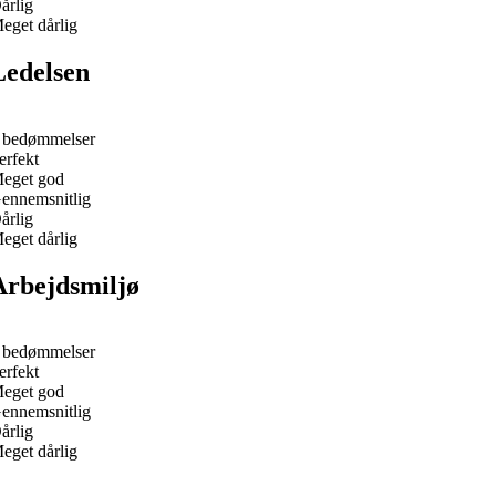
årlig
eget dårlig
Ledelsen
 bedømmelser
erfekt
eget god
ennemsnitlig
årlig
eget dårlig
Arbejdsmiljø
 bedømmelser
erfekt
eget god
ennemsnitlig
årlig
eget dårlig