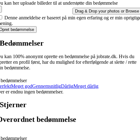
u kan her uploade billeder til at understøtte din bedømmelse
Drag & Drop your photos or
Browse
Denne anmeldelse er baseret på min egen erfaring og er min oprigtig
ening.
Opret bedømmelse
Bedømmelser
u kan 100% anonymt oprette en bedømmelse på jobrate.dk. Hvis du
pretter en profil først, har du mulighed for efterfølgende at slette / rette
in bedømmelse.
 bedømmelser
erfekt
Meget god
Gennemsnitlig
Dårlig
Meget dårlig
er er endnu ingen bedømmelser.
Stjerner
Overordnet bedømmelse
 bedømmelser