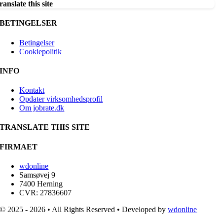
ranslate this site
BETINGELSER
Betingelser
Cookiepolitik
INFO
Kontakt
Opdater virksomhedsprofil
Om jobrate.dk
TRANSLATE THIS SITE
FIRMAET
wdonline
Samsøvej 9
7400 Herning
CVR: 27836607
© 2025 - 2026 • All Rights Reserved • Developed by
wdonline