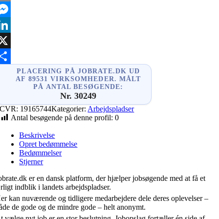
mail
essenger
inkedIn
X
hare
PLACERING PÅ JOBRATE.DK UD
AF 89531 VIRKSOMHEDER. MÅLT
PÅ ANTAL BESØGENDE:
Nr. 30249
CVR:
19165744
Kategorier:
Arbejdspladser
Antal besøgende på denne profil:
0
Beskrivelse
Opret bedømmelse
Bedømmelser
Stjerner
obrate.dk er en dansk platform, der hjælper jobsøgende med at få et
rligt indblik i landets arbejdspladser.
er kan nuværende og tidligere medarbejdere dele deres oplevelser –
åde de gode og de mindre gode – helt anonymt.
t vælge nyt job er en stor beslutning. Jobopslag fortæller én side af