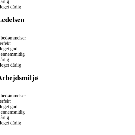
årlig
eget dårlig
Ledelsen
 bedømmelser
erfekt
eget god
ennemsnitlig
årlig
eget dårlig
Arbejdsmiljø
 bedømmelser
erfekt
eget god
ennemsnitlig
årlig
eget dårlig