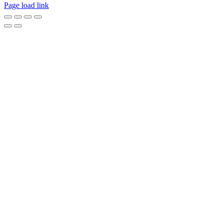
Page load link
Go
to
Top