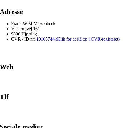
Adresse
Frank W M Miezenbeek
Vinstrupvej 161
9800 Hjørring
CVR / ID nr:
19165744 (Klik for at slå op i CVR-registeret)
Web
Tlf
Sociale medier