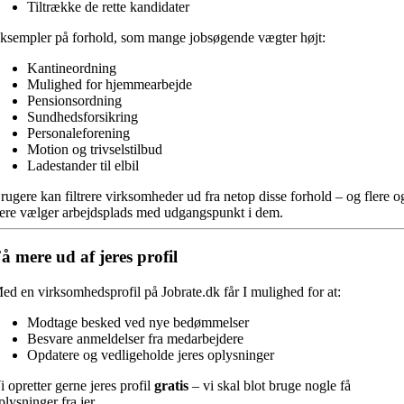
Tiltrække de rette kandidater
ksempler på forhold, som mange jobsøgende vægter højt:
Kantineordning
Mulighed for hjemmearbejde
Pensionsordning
Sundhedsforsikring
Personaleforening
Motion og trivselstilbud
Ladestander til elbil
rugere kan filtrere virksomheder ud fra netop disse forhold – og flere o
lere vælger arbejdsplads med udgangspunkt i dem.
å mere ud af jeres profil
ed en virksomhedsprofil på Jobrate.dk får I mulighed for at:
Modtage besked ved nye bedømmelser
Besvare anmeldelser fra medarbejdere
Opdatere og vedligeholde jeres oplysninger
i opretter gerne jeres profil
gratis
– vi skal blot bruge nogle få
plysninger fra jer.