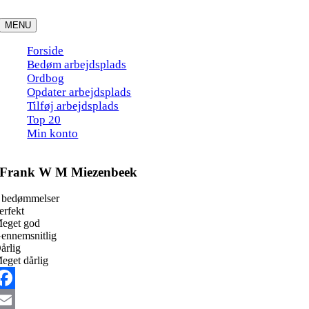
Skip
to
MENU
content
Forside
Bedøm arbejdsplads
Ordbog
Opdater arbejdsplads
Tilføj arbejdsplads
Top 20
Min konto
Frank W M Miezenbeek
 bedømmelser
erfekt
eget god
ennemsnitlig
årlig
eget dårlig
acebook