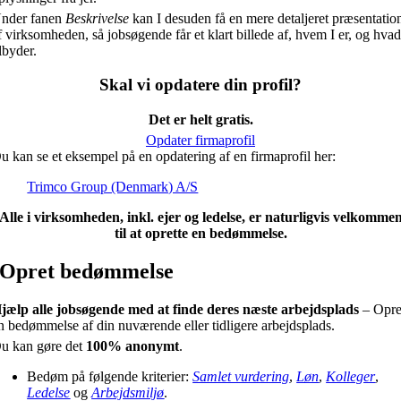
nder fanen
Beskrivelse
kan I desuden få en mere detaljeret præsentatio
f virksomheden, så jobsøgende får et klart billede af, hvem I er, og hvad
ilbyder.
Skal vi opdatere din profil?
Det er helt gratis.
Opdater firmaprofil
u kan se et eksempel på en opdatering af en firmaprofil her:
Trimco Group (Denmark) A/S
Alle i virksomheden, inkl. ejer og ledelse, er naturligvis velkomme
til at oprette en bedømmelse.
Opret bedømmelse
jælp alle jobsøgende med at finde deres næste arbejdsplads
– Opre
n bedømmelse af din nuværende eller tidligere arbejdsplads.
u kan gøre det
100% anonymt
.
Bedøm på følgende kriterier:
Samlet vurdering
,
Løn
,
Kolleger
,
Ledelse
og
Arbejdsmiljø
.