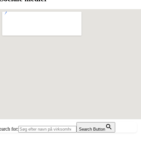
earch for:
Search Button