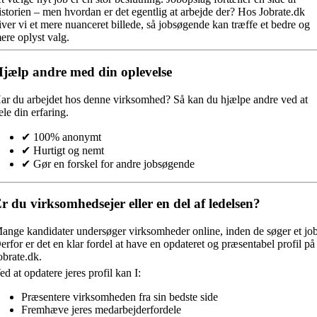
istorien – men hvordan er det egentlig at arbejde der? Hos Jobrate.dk
iver vi et mere nuanceret billede, så jobsøgende kan træffe et bedre og
ere oplyst valg.
jælp andre med din oplevelse
ar du arbejdet hos denne virksomhed?
Så kan du hjælpe andre ved at
ele din erfaring.
✔ 100% anonymt
✔ Hurtigt og nemt
✔ Gør en forskel for andre jobsøgende
r du virksomhedsejer eller en del af ledelsen?
ange kandidater undersøger virksomheder online, inden de søger et job
erfor er det en klar fordel at have en opdateret og præsentabel profil på
obrate.dk.
ed at opdatere jeres profil kan I:
Præsentere virksomheden fra sin bedste side
Fremhæve jeres medarbejderfordele