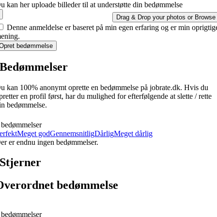
u kan her uploade billeder til at understøtte din bedømmelse
Drag & Drop your photos or
Browse
Denne anmeldelse er baseret på min egen erfaring og er min oprigtig
ening.
Opret bedømmelse
Bedømmelser
u kan 100% anonymt oprette en bedømmelse på jobrate.dk. Hvis du
pretter en profil først, har du mulighed for efterfølgende at slette / rette
in bedømmelse.
 bedømmelser
erfekt
Meget god
Gennemsnitlig
Dårlig
Meget dårlig
er er endnu ingen bedømmelser.
Stjerner
Overordnet bedømmelse
 bedømmelser