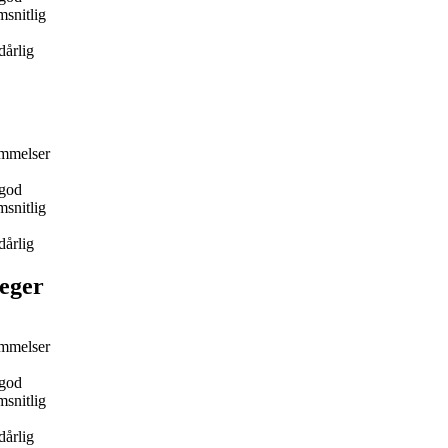
snitlig
dårlig
mmelser
god
snitlig
dårlig
eger
mmelser
god
snitlig
dårlig