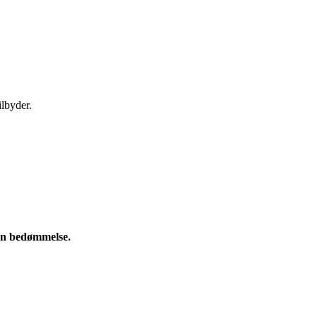
ilbyder.
e en bedømmelse.