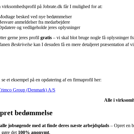
virksomhedsprofil på Jobrate.dk får I mulighed for at:
Modtage besked ved nye bedømmelser
Besvare anmeldelser fra medarbejdere
Opdatere og vedligeholde jeres oplysninger
tter gerne jeres profil
gratis
– vi skal blot bruge nogle få oplysninger fra
fanen
Beskrivelse
kan I desuden få en mere detaljeret præsentation af vir
se et eksempel på en opdatering af en firmaprofil her:
Trimco Group (Denmark) A/S
Alle i virksomh
pret bedømmelse
alle jobsøgende med at finde deres næste arbejdsplads
– Opret en b
 gøre det
100% anonymt
.