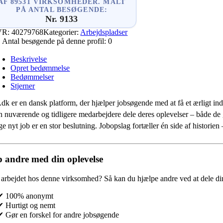
AF 89531 VIRKSOMHEDER. MÅLT
PÅ ANTAL BESØGENDE:
Nr. 9133
VR:
40279768
Kategorier:
Arbejdspladser
Antal besøgende på denne profil:
0
Beskrivelse
Opret bedømmelse
Bedømmelser
Stjerner
.dk er en dansk platform, der hjælper jobsøgende med at få et ærligt indb
 nuværende og tidligere medarbejdere dele deres oplevelser – både de
e nyt job er en stor beslutning. Jobopslag fortæller én side af historie
 andre med din oplevelse
 arbejdet hos denne virksomhed?
Så kan du hjælpe andre ved at dele din
✔ 100% anonymt
✔ Hurtigt og nemt
✔ Gør en forskel for andre jobsøgende