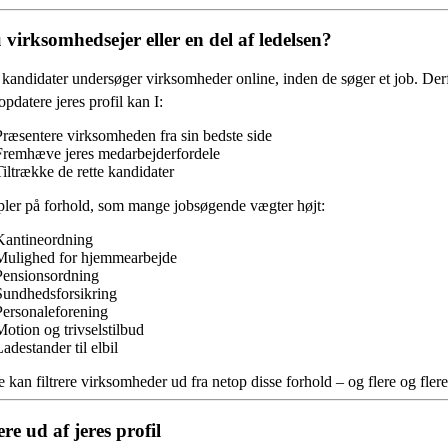
 virksomhedsejer eller en del af ledelsen?
andidater undersøger virksomheder online, inden de søger et job. Derfor
opdatere jeres profil kan I:
Præsentere virksomheden fra sin bedste side
Fremhæve jeres medarbejderfordele
Tiltrække de rette kandidater
ler på forhold, som mange jobsøgende vægter højt:
Kantineordning
Mulighed for hjemmearbejde
Pensionsordning
Sundhedsforsikring
Personaleforening
Motion og trivselstilbud
adestander til elbil
 kan filtrere virksomheder ud fra netop disse forhold – og flere og fl
re ud af jeres profil