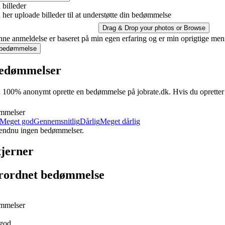
billeder
her uploade billeder til at understøtte din bedømmelse
Drag & Drop your photos or
Browse
ne anmeldelse er baseret på min egen erfaring og er min oprigtige men
 bedømmelse
edømmelser
100% anonymt oprette en bedømmelse på jobrate.dk. Hvis du opretter en 
mmelser
Meget god
Gennemsnitlig
Dårlig
Meget dårlig
 endnu ingen bedømmelser.
tjerner
rordnet bedømmelse
mmelser
god