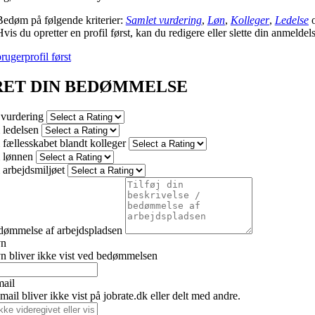
Bedøm på følgende kriterier:
Samlet vurdering
,
Løn
,
Kolleger
,
Ledelse
vis du opretter en profil først, kan du redigere eller slette din anmeldel
rugerprofil først
RET DIN BEDØMMELSE
 vurdering
ledelsen
fællesskabet blandt kolleger
 lønnen
arbejdsmiljøet
dømmelse af arbejdspladsen
vn
n bliver ikke vist ved bedømmelsen
mail
ail bliver ikke vist på jobrate.dk eller delt med andre.