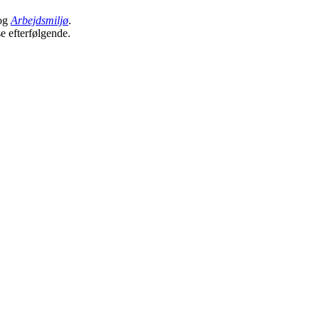
og
Arbejdsmiljø
.
se efterfølgende.