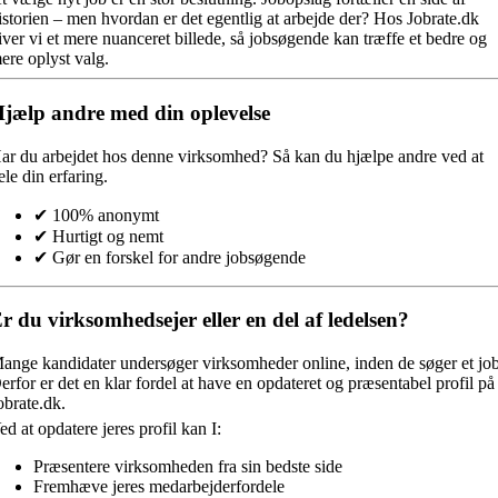
istorien – men hvordan er det egentlig at arbejde der? Hos Jobrate.dk
iver vi et mere nuanceret billede, så jobsøgende kan træffe et bedre og
ere oplyst valg.
jælp andre med din oplevelse
ar du arbejdet hos denne virksomhed?
Så kan du hjælpe andre ved at
ele din erfaring.
✔ 100% anonymt
✔ Hurtigt og nemt
✔ Gør en forskel for andre jobsøgende
r du virksomhedsejer eller en del af ledelsen?
ange kandidater undersøger virksomheder online, inden de søger et job
erfor er det en klar fordel at have en opdateret og præsentabel profil på
obrate.dk.
ed at opdatere jeres profil kan I:
Præsentere virksomheden fra sin bedste side
Fremhæve jeres medarbejderfordele