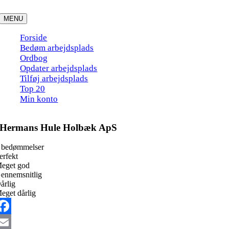
Skip
to
MENU
content
Forside
Bedøm arbejdsplads
Ordbog
Opdater arbejdsplads
Tilføj arbejdsplads
Top 20
Min konto
Hermans Hule Holbæk ApS
 bedømmelser
erfekt
eget god
ennemsnitlig
årlig
eget dårlig
acebook