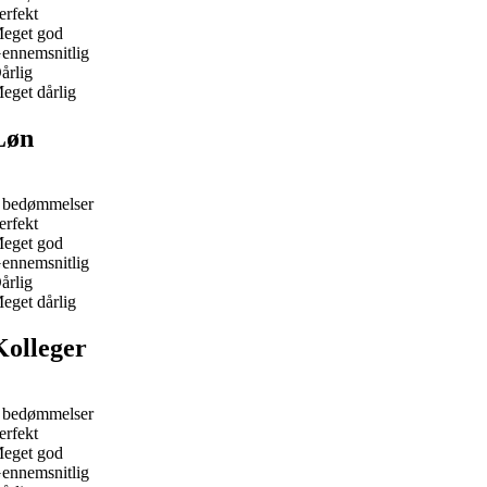
erfekt
eget god
ennemsnitlig
årlig
eget dårlig
Løn
 bedømmelser
erfekt
eget god
ennemsnitlig
årlig
eget dårlig
Kolleger
 bedømmelser
erfekt
eget god
ennemsnitlig