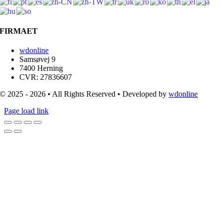
FIRMAET
wdonline
Samsøvej 9
7400 Herning
CVR: 27836607
© 2025 - 2026 • All Rights Reserved • Developed by
wdonline
Page load link
Go
to
Top