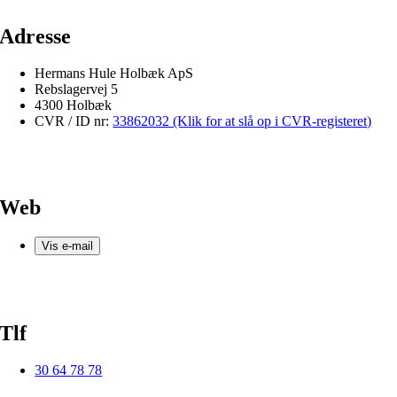
Adresse
Hermans Hule Holbæk ApS
Rebslagervej 5
4300 Holbæk
CVR / ID nr:
33862032 (Klik for at slå op i CVR-registeret)
Web
Vis e-mail
Tlf
30 64 78 78