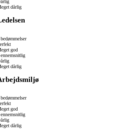
årlig
eget dårlig
Ledelsen
 bedømmelser
erfekt
eget god
ennemsnitlig
årlig
eget dårlig
Arbejdsmiljø
 bedømmelser
erfekt
eget god
ennemsnitlig
årlig
eget dårlig