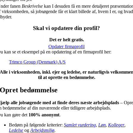
nder fanen
Beskrivelse
kan I desuden få en mere detaljeret præsentatio
f virksomheden, så jobsøgende får et klart billede af, hvem I er, og hvad
ilbyder.
Skal vi opdatere din profil?
Det er helt gratis.
Opdater firmaprofil
u kan se et eksempel på en opdatering af en firmaprofil her:
Trimco Group (Denmark) A/S
Alle i virksomheden, inkl. ejer og ledelse, er naturligvis velkomme
til at oprette en bedømmelse.
Opret bedømmelse
jælp alle jobsøgende med at finde deres næste arbejdsplads
– Opre
n bedømmelse af din nuværende eller tidligere arbejdsplads.
u kan gøre det
100% anonymt
.
Bedøm på følgende kriterier:
Samlet vurdering
,
Løn
,
Kolleger
,
Ledelse
og
Arbejdsmiljø
.