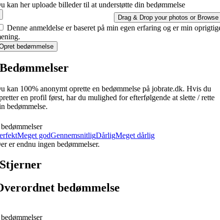
u kan her uploade billeder til at understøtte din bedømmelse
Drag & Drop your photos or
Browse
Denne anmeldelse er baseret på min egen erfaring og er min oprigtig
ening.
Opret bedømmelse
Bedømmelser
u kan 100% anonymt oprette en bedømmelse på jobrate.dk. Hvis du
pretter en profil først, har du mulighed for efterfølgende at slette / rette
in bedømmelse.
 bedømmelser
erfekt
Meget god
Gennemsnitlig
Dårlig
Meget dårlig
er er endnu ingen bedømmelser.
Stjerner
Overordnet bedømmelse
 bedømmelser