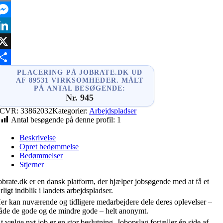
mail
essenger
inkedIn
X
hare
PLACERING PÅ JOBRATE.DK UD
AF 89531 VIRKSOMHEDER. MÅLT
PÅ ANTAL BESØGENDE:
Nr. 945
CVR:
33862032
Kategorier:
Arbejdspladser
Antal besøgende på denne profil:
1
Beskrivelse
Opret bedømmelse
Bedømmelser
Stjerner
obrate.dk er en dansk platform, der hjælper jobsøgende med at få et
rligt indblik i landets arbejdspladser.
er kan nuværende og tidligere medarbejdere dele deres oplevelser –
åde de gode og de mindre gode – helt anonymt.
t vælge nyt job er en stor beslutning. Jobopslag fortæller én side af