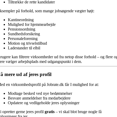
Tiltrække de rette kandidater
ksempler på forhold, som mange jobsøgende vægter højt:
Kantineordning
Mulighed for hjemmearbejde
Pensionsordning
Sundhedsforsikring
Personaleforening
Motion og trivselstilbud
Ladestander til elbil
rugere kan filtrere virksomheder ud fra netop disse forhold – og flere o
lere vælger arbejdsplads med udgangspunkt i dem.
å mere ud af jeres profil
ed en virksomhedsprofil på Jobrate.dk får I mulighed for at:
Modtage besked ved nye bedømmelser
Besvare anmeldelser fra medarbejdere
Opdatere og vedligeholde jeres oplysninger
i opretter gerne jeres profil
gratis
– vi skal blot bruge nogle få
plysninger fra jer.