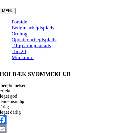
Skip
to
MENU
content
Forside
Bedøm arbejdsplads
Ordbog
Opdater arbejdsplads
Tilføj arbejdsplads
Top 20
Min konto
HOLBÆK SVØMMEKLUB
 bedømmelser
erfekt
eget god
ennemsnitlig
årlig
eget dårlig
acebook