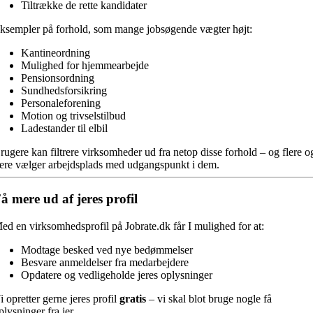
Tiltrække de rette kandidater
ksempler på forhold, som mange jobsøgende vægter højt:
Kantineordning
Mulighed for hjemmearbejde
Pensionsordning
Sundhedsforsikring
Personaleforening
Motion og trivselstilbud
Ladestander til elbil
rugere kan filtrere virksomheder ud fra netop disse forhold – og flere o
lere vælger arbejdsplads med udgangspunkt i dem.
å mere ud af jeres profil
ed en virksomhedsprofil på Jobrate.dk får I mulighed for at:
Modtage besked ved nye bedømmelser
Besvare anmeldelser fra medarbejdere
Opdatere og vedligeholde jeres oplysninger
i opretter gerne jeres profil
gratis
– vi skal blot bruge nogle få
plysninger fra jer.