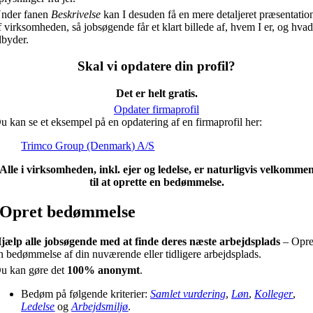
nder fanen
Beskrivelse
kan I desuden få en mere detaljeret præsentatio
f virksomheden, så jobsøgende får et klart billede af, hvem I er, og hvad
ilbyder.
Skal vi opdatere din profil?
Det er helt gratis.
Opdater firmaprofil
u kan se et eksempel på en opdatering af en firmaprofil her:
Trimco Group (Denmark) A/S
Alle i virksomheden, inkl. ejer og ledelse, er naturligvis velkomme
til at oprette en bedømmelse.
Opret bedømmelse
jælp alle jobsøgende med at finde deres næste arbejdsplads
– Opre
n bedømmelse af din nuværende eller tidligere arbejdsplads.
u kan gøre det
100% anonymt
.
Bedøm på følgende kriterier:
Samlet vurdering
,
Løn
,
Kolleger
,
Ledelse
og
Arbejdsmiljø
.