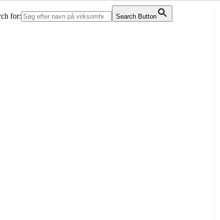
ch for:
Search Button