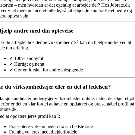
istorien – men hvordan er det egentlig at arbejde der? Hos Jobrate.dk
iver vi et mere nuanceret billede, så jobsøgende kan træffe et bedre og
ere oplyst valg.
jælp andre med din oplevelse
ar du arbejdet hos denne virksomhed?
Så kan du hjælpe andre ved at
ele din erfaring.
✔ 100% anonymt
✔ Hurtigt og nemt
✔ Gør en forskel for andre jobsøgende
r du virksomhedsejer eller en del af ledelsen?
ange kandidater undersøger virksomheder online, inden de søger et job
erfor er det en klar fordel at have en opdateret og præsentabel profil på
obrate.dk.
ed at opdatere jeres profil kan I:
Præsentere virksomheden fra sin bedste side
Fremhæve jeres medarbejderfordele