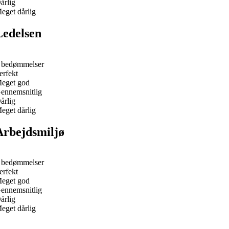
årlig
eget dårlig
Ledelsen
 bedømmelser
erfekt
eget god
ennemsnitlig
årlig
eget dårlig
Arbejdsmiljø
 bedømmelser
erfekt
eget god
ennemsnitlig
årlig
eget dårlig