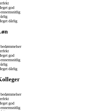
erfekt
eget god
ennemsnitlig
årlig
eget dårlig
Løn
 bedømmelser
erfekt
eget god
ennemsnitlig
årlig
eget dårlig
Kolleger
 bedømmelser
erfekt
eget god
ennemsnitlig