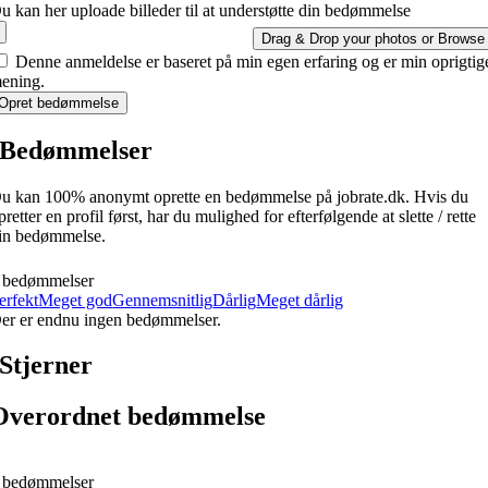
u kan her uploade billeder til at understøtte din bedømmelse
Drag & Drop your photos or
Browse
Denne anmeldelse er baseret på min egen erfaring og er min oprigtig
ening.
Opret bedømmelse
Bedømmelser
u kan 100% anonymt oprette en bedømmelse på jobrate.dk. Hvis du
pretter en profil først, har du mulighed for efterfølgende at slette / rette
in bedømmelse.
 bedømmelser
erfekt
Meget god
Gennemsnitlig
Dårlig
Meget dårlig
er er endnu ingen bedømmelser.
Stjerner
Overordnet bedømmelse
 bedømmelser