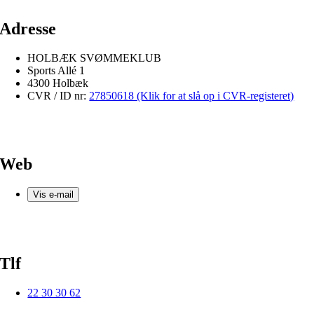
Adresse
HOLBÆK SVØMMEKLUB
Sports Allé 1
4300 Holbæk
CVR / ID nr:
27850618 (Klik for at slå op i CVR-registeret)
Web
Vis e-mail
Tlf
22 30 30 62