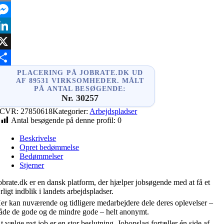
mail
essenger
inkedIn
X
hare
PLACERING PÅ JOBRATE.DK UD
AF 89531 VIRKSOMHEDER. MÅLT
PÅ ANTAL BESØGENDE:
Nr. 30257
CVR:
27850618
Kategorier:
Arbejdspladser
Antal besøgende på denne profil:
0
Beskrivelse
Opret bedømmelse
Bedømmelser
Stjerner
obrate.dk er en dansk platform, der hjælper jobsøgende med at få et
rligt indblik i landets arbejdspladser.
er kan nuværende og tidligere medarbejdere dele deres oplevelser –
åde de gode og de mindre gode – helt anonymt.
t vælge nyt job er en stor beslutning. Jobopslag fortæller én side af