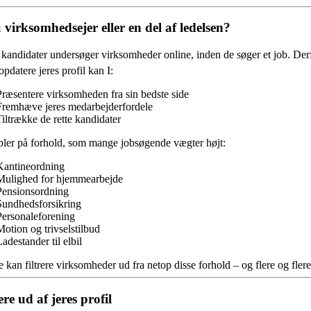
 virksomhedsejer eller en del af ledelsen?
andidater undersøger virksomheder online, inden de søger et job. Derfor
opdatere jeres profil kan I:
Præsentere virksomheden fra sin bedste side
Fremhæve jeres medarbejderfordele
Tiltrække de rette kandidater
ler på forhold, som mange jobsøgende vægter højt:
Kantineordning
Mulighed for hjemmearbejde
Pensionsordning
Sundhedsforsikring
Personaleforening
Motion og trivselstilbud
adestander til elbil
 kan filtrere virksomheder ud fra netop disse forhold – og flere og fl
re ud af jeres profil