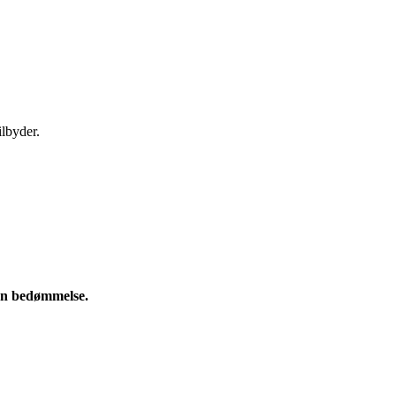
ilbyder.
e en bedømmelse.