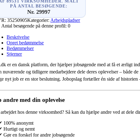
AF 89531 VIRKSOMHEDER. MÅLT
PÅ ANTAL BESØGENDE:
Nr. 29997
VR:
35250905
Kategorier:
Arbejdspladser
Antal besøgende på denne profil:
0
Beskrivelse
Opret bedømmelse
Bedømmelser
Stjerner
.dk er en dansk platform, der hjælper jobsøgende med at få et ærligt indb
 nuværende og tidligere medarbejdere dele deres oplevelser – både de
e nyt job er en stor beslutning. Jobopslag fortæller én side af historie
 andre med din oplevelse
 arbejdet hos denne virksomhed?
Så kan du hjælpe andre ved at dele din
✔ 100% anonymt
✔ Hurtigt og nemt
✔ Gør en forskel for andre jobsøgende