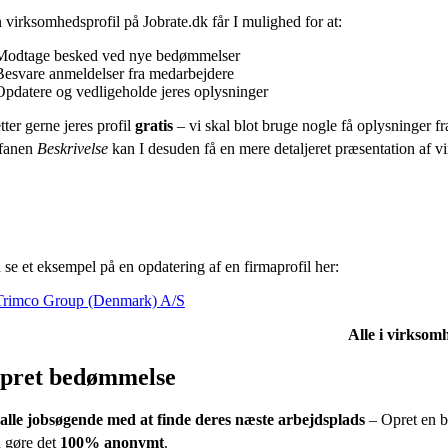
virksomhedsprofil på Jobrate.dk får I mulighed for at:
Modtage besked ved nye bedømmelser
Besvare anmeldelser fra medarbejdere
Opdatere og vedligeholde jeres oplysninger
tter gerne jeres profil
gratis
– vi skal blot bruge nogle få oplysninger fra
fanen
Beskrivelse
kan I desuden få en mere detaljeret præsentation af vir
se et eksempel på en opdatering af en firmaprofil her:
Trimco Group (Denmark) A/S
Alle i virksomh
pret bedømmelse
alle jobsøgende med at finde deres næste arbejdsplads
– Opret en b
 gøre det
100% anonymt
.