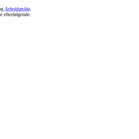
og
Arbejdsmiljø
.
se efterfølgende.