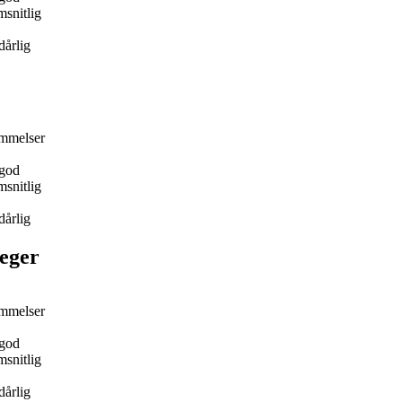
snitlig
dårlig
mmelser
god
snitlig
dårlig
eger
mmelser
god
snitlig
dårlig