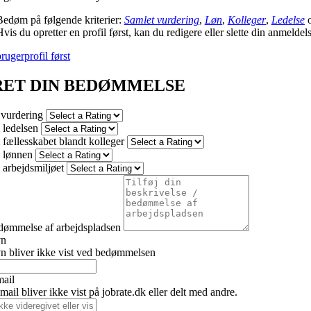
Bedøm på følgende kriterier:
Samlet vurdering
,
Løn
,
Kolleger
,
Ledelse
vis du opretter en profil først, kan du redigere eller slette din anmeldel
rugerprofil først
RET DIN BEDØMMELSE
 vurdering
ledelsen
fællesskabet blandt kolleger
 lønnen
arbejdsmiljøet
dømmelse af arbejdspladsen
vn
n bliver ikke vist ved bedømmelsen
mail
ail bliver ikke vist på jobrate.dk eller delt med andre.