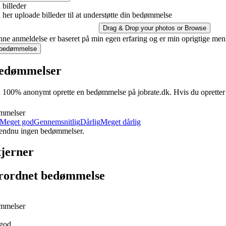
billeder
her uploade billeder til at understøtte din bedømmelse
Drag & Drop your photos or
Browse
ne anmeldelse er baseret på min egen erfaring og er min oprigtige men
 bedømmelse
edømmelser
100% anonymt oprette en bedømmelse på jobrate.dk. Hvis du opretter en 
mmelser
Meget god
Gennemsnitlig
Dårlig
Meget dårlig
 endnu ingen bedømmelser.
tjerner
rordnet bedømmelse
mmelser
god