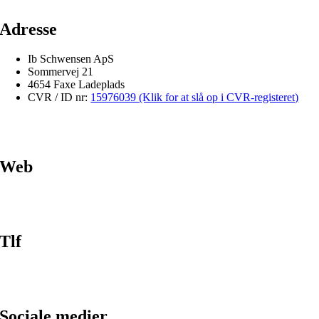
Adresse
Ib Schwensen ApS
Sommervej 21
4654 Faxe Ladeplads
CVR / ID nr:
15976039 (Klik for at slå op i CVR-registeret)
Web
Tlf
Sociale medier