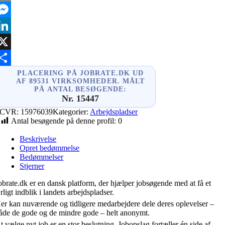
mail
essenger
inkedIn
X
hare
PLACERING PÅ JOBRATE.DK UD
AF 89531 VIRKSOMHEDER. MÅLT
PÅ ANTAL BESØGENDE:
Nr. 15447
CVR:
15976039
Kategorier:
Arbejdspladser
Antal besøgende på denne profil:
0
Beskrivelse
Opret bedømmelse
Bedømmelser
Stjerner
obrate.dk er en dansk platform, der hjælper jobsøgende med at få et
rligt indblik i landets arbejdspladser.
er kan nuværende og tidligere medarbejdere dele deres oplevelser –
åde de gode og de mindre gode – helt anonymt.
t vælge nyt job er en stor beslutning. Jobopslag fortæller én side af