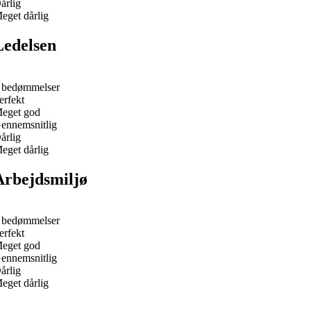
årlig
eget dårlig
Ledelsen
 bedømmelser
erfekt
eget god
ennemsnitlig
årlig
eget dårlig
Arbejdsmiljø
 bedømmelser
erfekt
eget god
ennemsnitlig
årlig
eget dårlig