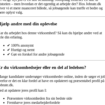
istorien – men hvordan er det egentlig at arbejde der? Hos Jobrate.dk
iver vi et mere nuanceret billede, så jobsøgende kan træffe et bedre og
ere oplyst valg.
jælp andre med din oplevelse
ar du arbejdet hos denne virksomhed?
Så kan du hjælpe andre ved at
ele din erfaring.
✔ 100% anonymt
✔ Hurtigt og nemt
✔ Gør en forskel for andre jobsøgende
r du virksomhedsejer eller en del af ledelsen?
ange kandidater undersøger virksomheder online, inden de søger et job
erfor er det en klar fordel at have en opdateret og præsentabel profil på
obrate.dk.
ed at opdatere jeres profil kan I:
Præsentere virksomheden fra sin bedste side
Fremhæve jeres medarbejderfordele