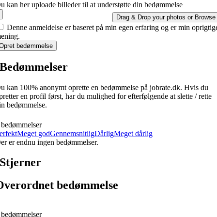
u kan her uploade billeder til at understøtte din bedømmelse
Drag & Drop your photos or
Browse
Denne anmeldelse er baseret på min egen erfaring og er min oprigtig
ening.
Opret bedømmelse
Bedømmelser
u kan 100% anonymt oprette en bedømmelse på jobrate.dk. Hvis du
pretter en profil først, har du mulighed for efterfølgende at slette / rette
in bedømmelse.
 bedømmelser
erfekt
Meget god
Gennemsnitlig
Dårlig
Meget dårlig
er er endnu ingen bedømmelser.
Stjerner
Overordnet bedømmelse
 bedømmelser