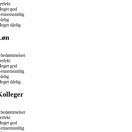
erfekt
eget god
ennemsnitlig
årlig
eget dårlig
Løn
 bedømmelser
erfekt
eget god
ennemsnitlig
årlig
eget dårlig
Kolleger
 bedømmelser
erfekt
eget god
ennemsnitlig