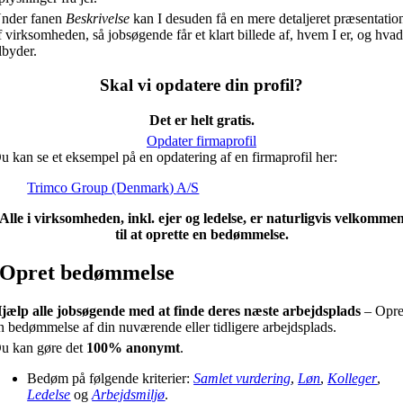
nder fanen
Beskrivelse
kan I desuden få en mere detaljeret præsentatio
f virksomheden, så jobsøgende får et klart billede af, hvem I er, og hvad
ilbyder.
Skal vi opdatere din profil?
Det er helt gratis.
Opdater firmaprofil
u kan se et eksempel på en opdatering af en firmaprofil her:
Trimco Group (Denmark) A/S
Alle i virksomheden, inkl. ejer og ledelse, er naturligvis velkomme
til at oprette en bedømmelse.
Opret bedømmelse
jælp alle jobsøgende med at finde deres næste arbejdsplads
– Opre
n bedømmelse af din nuværende eller tidligere arbejdsplads.
u kan gøre det
100% anonymt
.
Bedøm på følgende kriterier:
Samlet vurdering
,
Løn
,
Kolleger
,
Ledelse
og
Arbejdsmiljø
.