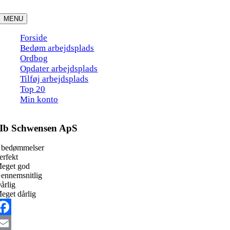
Skip
to
MENU
content
Forside
Bedøm arbejdsplads
Ordbog
Opdater arbejdsplads
Tilføj arbejdsplads
Top 20
Min konto
Ib Schwensen ApS
 bedømmelser
erfekt
eget god
ennemsnitlig
årlig
eget dårlig
acebook