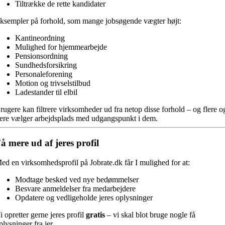
Tiltrække de rette kandidater
ksempler på forhold, som mange jobsøgende vægter højt:
Kantineordning
Mulighed for hjemmearbejde
Pensionsordning
Sundhedsforsikring
Personaleforening
Motion og trivselstilbud
Ladestander til elbil
rugere kan filtrere virksomheder ud fra netop disse forhold – og flere o
lere vælger arbejdsplads med udgangspunkt i dem.
å mere ud af jeres profil
ed en virksomhedsprofil på Jobrate.dk får I mulighed for at:
Modtage besked ved nye bedømmelser
Besvare anmeldelser fra medarbejdere
Opdatere og vedligeholde jeres oplysninger
i opretter gerne jeres profil
gratis
– vi skal blot bruge nogle få
plysninger fra jer.