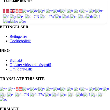
Translate this site
BETINGELSER
Betingelser
Cookiepolitik
INFO
Kontakt
Opdater virksomhedsprofil
Om jobrate.dk
TRANSLATE THIS SITE
FIRMAET