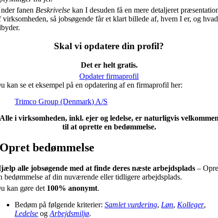
nder fanen
Beskrivelse
kan I desuden få en mere detaljeret præsentatio
f virksomheden, så jobsøgende får et klart billede af, hvem I er, og hvad
ilbyder.
Skal vi opdatere din profil?
Det er helt gratis.
Opdater firmaprofil
u kan se et eksempel på en opdatering af en firmaprofil her:
Trimco Group (Denmark) A/S
Alle i virksomheden, inkl. ejer og ledelse, er naturligvis velkomme
til at oprette en bedømmelse.
Opret bedømmelse
jælp alle jobsøgende med at finde deres næste arbejdsplads
– Opre
n bedømmelse af din nuværende eller tidligere arbejdsplads.
u kan gøre det
100% anonymt
.
Bedøm på følgende kriterier:
Samlet vurdering
,
Løn
,
Kolleger
,
Ledelse
og
Arbejdsmiljø
.