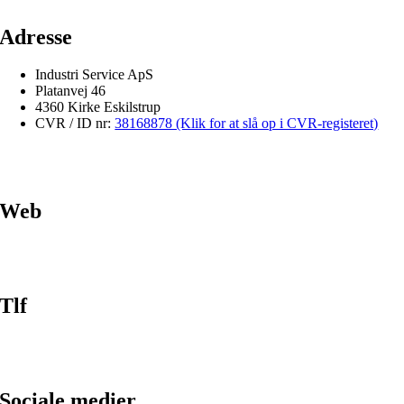
Adresse
Industri Service ApS
Platanvej 46
4360 Kirke Eskilstrup
CVR / ID nr:
38168878 (Klik for at slå op i CVR-registeret)
Web
Tlf
Sociale medier