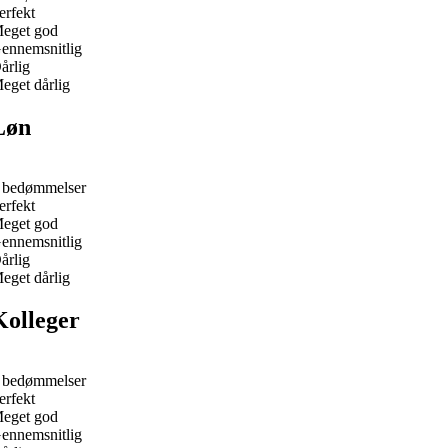
erfekt
eget god
ennemsnitlig
årlig
eget dårlig
Løn
 bedømmelser
erfekt
eget god
ennemsnitlig
årlig
eget dårlig
Kolleger
 bedømmelser
erfekt
eget god
ennemsnitlig