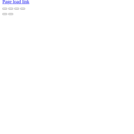
Page load link
Go
to
Top