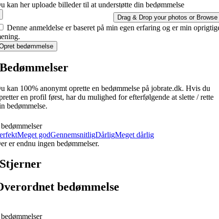
u kan her uploade billeder til at understøtte din bedømmelse
Drag & Drop your photos or
Browse
Denne anmeldelse er baseret på min egen erfaring og er min oprigtig
ening.
Opret bedømmelse
Bedømmelser
u kan 100% anonymt oprette en bedømmelse på jobrate.dk. Hvis du
pretter en profil først, har du mulighed for efterfølgende at slette / rette
in bedømmelse.
 bedømmelser
erfekt
Meget god
Gennemsnitlig
Dårlig
Meget dårlig
er er endnu ingen bedømmelser.
Stjerner
Overordnet bedømmelse
 bedømmelser