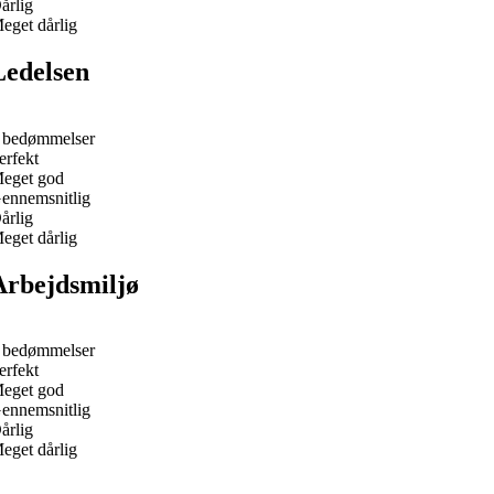
årlig
eget dårlig
Ledelsen
 bedømmelser
erfekt
eget god
ennemsnitlig
årlig
eget dårlig
Arbejdsmiljø
 bedømmelser
erfekt
eget god
ennemsnitlig
årlig
eget dårlig