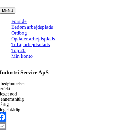
Skip
to
MENU
content
Forside
Bedøm arbejdsplads
Ordbog
Opdater arbejdsplads
Tilføj arbejdsplads
Top 20
Min konto
Industri Service ApS
 bedømmelser
erfekt
eget god
ennemsnitlig
årlig
eget dårlig
acebook