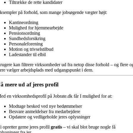
Tiltrække de rette kandidater
ksempler på forhold, som mange jobsøgende vægter højt:
Kantineordning
Mulighed for hjemmearbejde
Pensionsordning
Sundhedsforsikring
Personaleforening
Motion og trivselstilbud
Ladestander til elbil
rugere kan filtrere virksomheder ud fra netop disse forhold – og flere o
lere vælger arbejdsplads med udgangspunkt i dem.
å mere ud af jeres profil
ed en virksomhedsprofil på Jobrate.dk får I mulighed for at:
Modtage besked ved nye bedømmelser
Besvare anmeldelser fra medarbejdere
Opdatere og vedligeholde jeres oplysninger
i opretter gerne jeres profil
gratis
– vi skal blot bruge nogle få
plysninger fra jer.