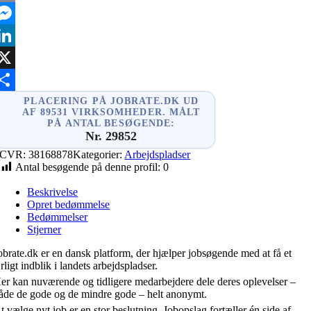
mail
essenger
inkedIn
X
hare
PLACERING PÅ JOBRATE.DK UD
AF 89531 VIRKSOMHEDER. MÅLT
PÅ ANTAL BESØGENDE:
Nr. 29852
CVR:
38168878
Kategorier:
Arbejdspladser
Antal besøgende på denne profil:
0
Beskrivelse
Opret bedømmelse
Bedømmelser
Stjerner
obrate.dk er en dansk platform, der hjælper jobsøgende med at få et
rligt indblik i landets arbejdspladser.
er kan nuværende og tidligere medarbejdere dele deres oplevelser –
åde de gode og de mindre gode – helt anonymt.
t vælge nyt job er en stor beslutning. Jobopslag fortæller én side af