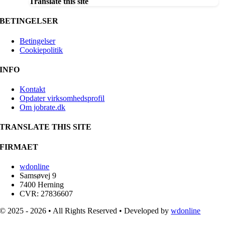
Translate this site
BETINGELSER
Betingelser
Cookiepolitik
INFO
Kontakt
Opdater virksomhedsprofil
Om jobrate.dk
TRANSLATE THIS SITE
FIRMAET
wdonline
Samsøvej 9
7400 Herning
CVR: 27836607
© 2025 - 2026 • All Rights Reserved • Developed by
wdonline