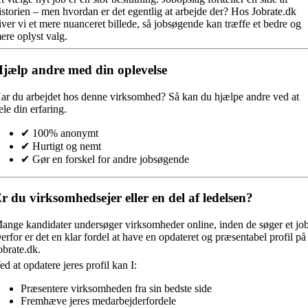
istorien – men hvordan er det egentlig at arbejde der? Hos Jobrate.dk
iver vi et mere nuanceret billede, så jobsøgende kan træffe et bedre og
ere oplyst valg.
jælp andre med din oplevelse
ar du arbejdet hos denne virksomhed?
Så kan du hjælpe andre ved at
ele din erfaring.
✔ 100% anonymt
✔ Hurtigt og nemt
✔ Gør en forskel for andre jobsøgende
r du virksomhedsejer eller en del af ledelsen?
ange kandidater undersøger virksomheder online, inden de søger et job
erfor er det en klar fordel at have en opdateret og præsentabel profil på
obrate.dk.
ed at opdatere jeres profil kan I:
Præsentere virksomheden fra sin bedste side
Fremhæve jeres medarbejderfordele