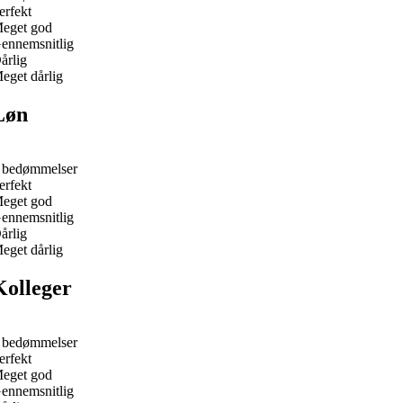
erfekt
eget god
ennemsnitlig
årlig
eget dårlig
Løn
 bedømmelser
erfekt
eget god
ennemsnitlig
årlig
eget dårlig
Kolleger
 bedømmelser
erfekt
eget god
ennemsnitlig