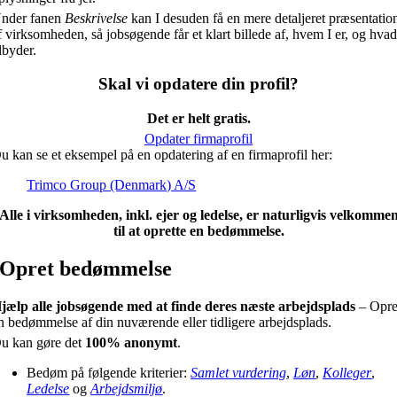
nder fanen
Beskrivelse
kan I desuden få en mere detaljeret præsentatio
f virksomheden, så jobsøgende får et klart billede af, hvem I er, og hvad
ilbyder.
Skal vi opdatere din profil?
Det er helt gratis.
Opdater firmaprofil
u kan se et eksempel på en opdatering af en firmaprofil her:
Trimco Group (Denmark) A/S
Alle i virksomheden, inkl. ejer og ledelse, er naturligvis velkomme
til at oprette en bedømmelse.
Opret bedømmelse
jælp alle jobsøgende med at finde deres næste arbejdsplads
– Opre
n bedømmelse af din nuværende eller tidligere arbejdsplads.
u kan gøre det
100% anonymt
.
Bedøm på følgende kriterier:
Samlet vurdering
,
Løn
,
Kolleger
,
Ledelse
og
Arbejdsmiljø
.