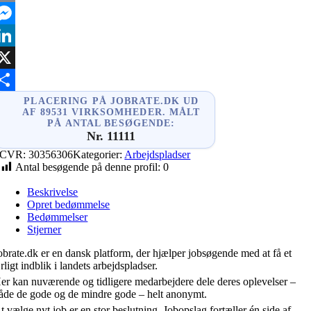
mail
essenger
inkedIn
X
hare
PLACERING PÅ JOBRATE.DK UD
AF 89531 VIRKSOMHEDER. MÅLT
PÅ ANTAL BESØGENDE:
Nr. 11111
CVR:
30356306
Kategorier:
Arbejdspladser
Antal besøgende på denne profil:
0
Beskrivelse
Opret bedømmelse
Bedømmelser
Stjerner
obrate.dk er en dansk platform, der hjælper jobsøgende med at få et
rligt indblik i landets arbejdspladser.
er kan nuværende og tidligere medarbejdere dele deres oplevelser –
åde de gode og de mindre gode – helt anonymt.
t vælge nyt job er en stor beslutning. Jobopslag fortæller én side af