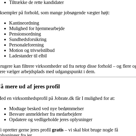
Tiltrække de rette kandidater
ksempler på forhold, som mange jobsøgende vægter højt:
Kantineordning
Mulighed for hjemmearbejde
Pensionsordning
Sundhedsforsikring
Personaleforening
Motion og trivselstilbud
Ladestander til elbil
rugere kan filtrere virksomheder ud fra netop disse forhold – og flere o
lere vælger arbejdsplads med udgangspunkt i dem.
å mere ud af jeres profil
ed en virksomhedsprofil på Jobrate.dk får I mulighed for at:
Modtage besked ved nye bedømmelser
Besvare anmeldelser fra medarbejdere
Opdatere og vedligeholde jeres oplysninger
i opretter gerne jeres profil
gratis
– vi skal blot bruge nogle få
plysninger fra jer.