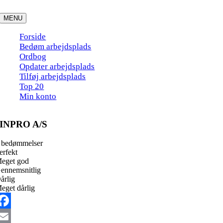
Skip
to
MENU
content
Forside
Bedøm arbejdsplads
Ordbog
Opdater arbejdsplads
Tilføj arbejdsplads
Top 20
Min konto
INPRO A/S
 bedømmelser
erfekt
eget god
ennemsnitlig
årlig
eget dårlig
acebook