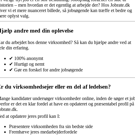
istorien – men hvordan er det egentlig at arbejde der? Hos Jobrate.dk
iver vi et mere nuanceret billede, så jobsøgende kan træffe et bedre og
ere oplyst valg.
jælp andre med din oplevelse
ar du arbejdet hos denne virksomhed?
Så kan du hjælpe andre ved at
ele din erfaring.
✔ 100% anonymt
✔ Hurtigt og nemt
✔ Gør en forskel for andre jobsøgende
r du virksomhedsejer eller en del af ledelsen?
ange kandidater undersøger virksomheder online, inden de søger et job
erfor er det en klar fordel at have en opdateret og præsentabel profil på
obrate.dk.
ed at opdatere jeres profil kan I:
Præsentere virksomheden fra sin bedste side
Fremhæve jeres medarbejderfordele