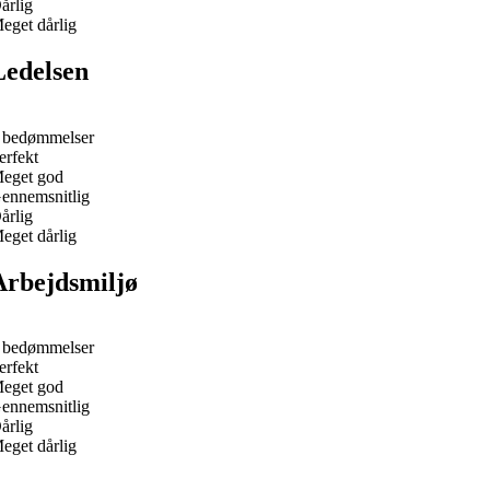
årlig
eget dårlig
Ledelsen
 bedømmelser
erfekt
eget god
ennemsnitlig
årlig
eget dårlig
Arbejdsmiljø
 bedømmelser
erfekt
eget god
ennemsnitlig
årlig
eget dårlig