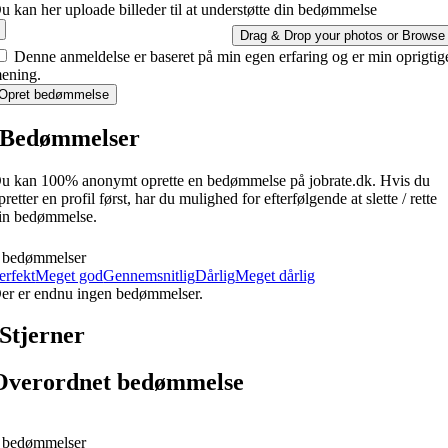
u kan her uploade billeder til at understøtte din bedømmelse
Drag & Drop your photos or
Browse
Denne anmeldelse er baseret på min egen erfaring og er min oprigtig
ening.
Opret bedømmelse
Bedømmelser
u kan 100% anonymt oprette en bedømmelse på jobrate.dk. Hvis du
pretter en profil først, har du mulighed for efterfølgende at slette / rette
in bedømmelse.
 bedømmelser
erfekt
Meget god
Gennemsnitlig
Dårlig
Meget dårlig
er er endnu ingen bedømmelser.
Stjerner
Overordnet bedømmelse
 bedømmelser