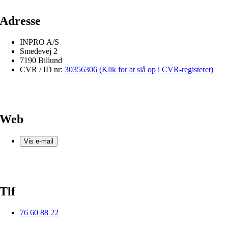
Adresse
INPRO A/S
Smedevej 2
7190 Billund
CVR / ID nr:
30356306 (Klik for at slå op i CVR-registeret)
Web
Vis e-mail
Tlf
76 60 88 22