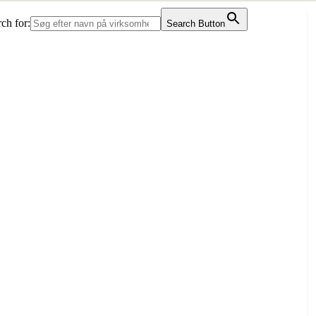
ch for:
Search Button