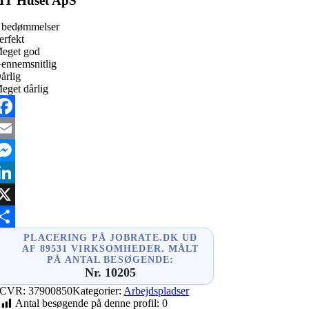
IT Huset ApS
 bedømmelser
erfekt
eget god
ennemsnitlig
årlig
eget dårlig
acebook
mail
essenger
inkedIn
X
hare
PLACERING PÅ JOBRATE.DK UD
AF 89531 VIRKSOMHEDER. MÅLT
PÅ ANTAL BESØGENDE:
Nr. 10205
CVR:
37900850
Kategorier:
Arbejdspladser
Antal besøgende på denne profil:
0