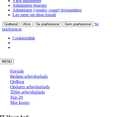
Vælg muligheder
Administrer tjenester
Administrer {vendor_count} leverandører
Læs mere om disse formål
Se
Godkend
Afvis
Se præferencer
Gem præferencer
præferencer
Cookiepolitik
Skip
to
MENU
content
Forside
Bedøm arbejdsplads
Ordbog
Opdater arbejdsplads
Tilføj arbejdsplads
Top 20
Min konto