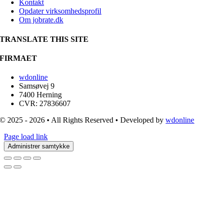
Kontakt
Opdater virksomhedsprofil
Om jobrate.dk
TRANSLATE THIS SITE
FIRMAET
wdonline
Samsøvej 9
7400 Herning
CVR: 27836607
© 2025 - 2026 • All Rights Reserved • Developed by
wdonline
Page load link
Administrer samtykke
Go
to
Top