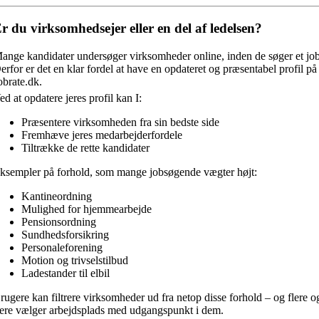
r du virksomhedsejer eller en del af ledelsen?
ange kandidater undersøger virksomheder online, inden de søger et job
erfor er det en klar fordel at have en opdateret og præsentabel profil på
obrate.dk.
ed at opdatere jeres profil kan I:
Præsentere virksomheden fra sin bedste side
Fremhæve jeres medarbejderfordele
Tiltrække de rette kandidater
ksempler på forhold, som mange jobsøgende vægter højt:
Kantineordning
Mulighed for hjemmearbejde
Pensionsordning
Sundhedsforsikring
Personaleforening
Motion og trivselstilbud
Ladestander til elbil
rugere kan filtrere virksomheder ud fra netop disse forhold – og flere o
lere vælger arbejdsplads med udgangspunkt i dem.