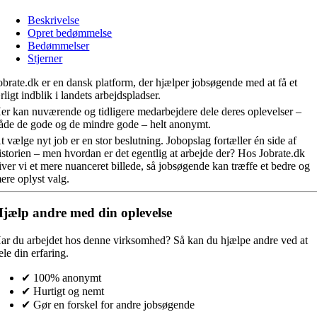
Beskrivelse
Opret bedømmelse
Bedømmelser
Stjerner
obrate.dk er en dansk platform, der hjælper jobsøgende med at få et
rligt indblik i landets arbejdspladser.
er kan nuværende og tidligere medarbejdere dele deres oplevelser –
åde de gode og de mindre gode – helt anonymt.
t vælge nyt job er en stor beslutning. Jobopslag fortæller én side af
istorien – men hvordan er det egentlig at arbejde der? Hos Jobrate.dk
iver vi et mere nuanceret billede, så jobsøgende kan træffe et bedre og
ere oplyst valg.
jælp andre med din oplevelse
ar du arbejdet hos denne virksomhed?
Så kan du hjælpe andre ved at
ele din erfaring.
✔ 100% anonymt
✔ Hurtigt og nemt
✔ Gør en forskel for andre jobsøgende