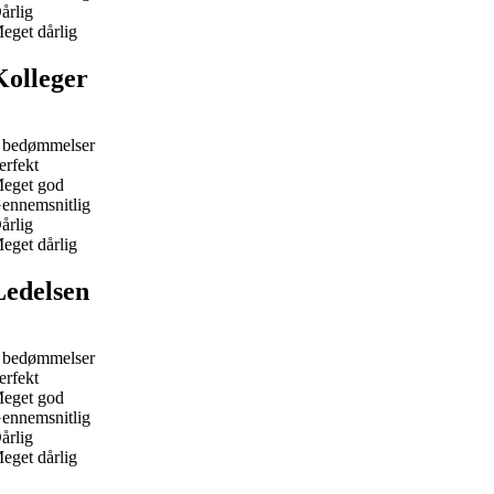
årlig
eget dårlig
Kolleger
 bedømmelser
erfekt
eget god
ennemsnitlig
årlig
eget dårlig
Ledelsen
 bedømmelser
erfekt
eget god
ennemsnitlig
årlig
eget dårlig