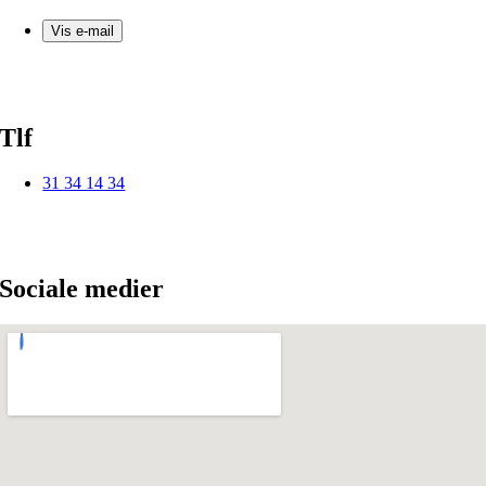
Vis e-mail
Tlf
31 34 14 34
Sociale medier