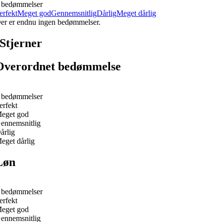
 bedømmelser
erfekt
Meget god
Gennemsnitlig
Dårlig
Meget dårlig
er er endnu ingen bedømmelser.
Stjerner
Overordnet bedømmelse
 bedømmelser
erfekt
eget god
ennemsnitlig
årlig
eget dårlig
Løn
 bedømmelser
erfekt
eget god
ennemsnitlig