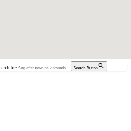
earch for:
Search Button