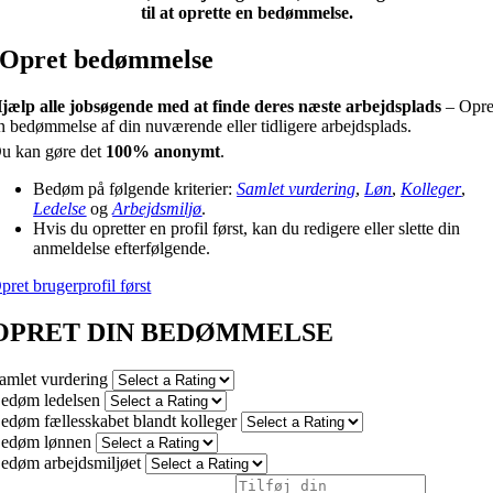
til at oprette en bedømmelse.
Opret bedømmelse
jælp alle jobsøgende med at finde deres næste arbejdsplads
– Opre
n bedømmelse af din nuværende eller tidligere arbejdsplads.
u kan gøre det
100% anonymt
.
Bedøm på følgende kriterier:
Samlet vurdering
,
Løn
,
Kolleger
,
Ledelse
og
Arbejdsmiljø
.
Hvis du opretter en profil først, kan du redigere eller slette din
anmeldelse efterfølgende.
pret brugerprofil først
OPRET DIN BEDØMMELSE
amlet vurdering
edøm ledelsen
edøm fællesskabet blandt kolleger
edøm lønnen
edøm arbejdsmiljøet