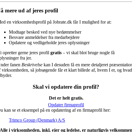
å mere ud af jeres profil
ed en virksomhedsprofil på Jobrate.dk får I mulighed for at:
Modtage besked ved nye bedømmelser
Besvare anmeldelser fra medarbejdere
Opdatere og vedligeholde jeres oplysninger
i opretter gerne jeres profil
gratis
– vi skal blot bruge nogle få
plysninger fra jer.
nder fanen
Beskrivelse
kan I desuden få en mere detaljeret præsentatio
f virksomheden, så jobsøgende får et klart billede af, hvem I er, og hvad
ilbyder.
Skal vi opdatere din profil?
Det er helt gratis.
Opdater firmaprofil
u kan se et eksempel på en opdatering af en firmaprofil her:
Trimco Group (Denmark) A/S
Alle i virksomheden, inkl. ejer og ledelse, er naturligvis velkomme