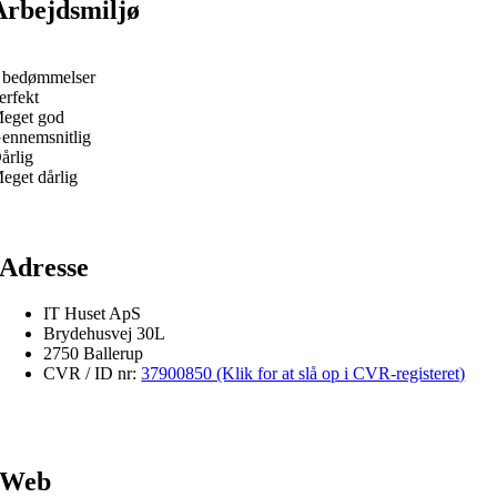
Arbejdsmiljø
 bedømmelser
erfekt
eget god
ennemsnitlig
årlig
eget dårlig
Adresse
IT Huset ApS
Brydehusvej 30L
2750 Ballerup
CVR / ID nr:
37900850 (Klik for at slå op i CVR-registeret)
Web