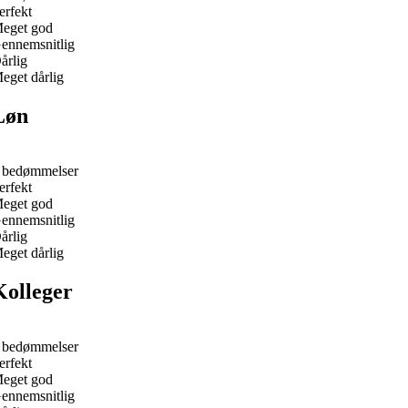
erfekt
eget god
ennemsnitlig
årlig
eget dårlig
Løn
 bedømmelser
erfekt
eget god
ennemsnitlig
årlig
eget dårlig
Kolleger
 bedømmelser
erfekt
eget god
ennemsnitlig