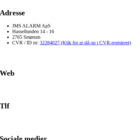
Adresse
JMS ALARM ApS
Hassellunden 14 - 16
2765 Smørum
CVR / ID nr:
32284027 (Klik for at slå op i CVR-registeret)
Web
Tlf
Sociale medier