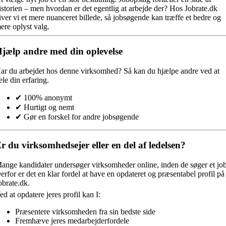
istorien – men hvordan er det egentlig at arbejde der? Hos Jobrate.dk
iver vi et mere nuanceret billede, så jobsøgende kan træffe et bedre og
ere oplyst valg.
jælp andre med din oplevelse
ar du arbejdet hos denne virksomhed?
Så kan du hjælpe andre ved at
ele din erfaring.
✔ 100% anonymt
✔ Hurtigt og nemt
✔ Gør en forskel for andre jobsøgende
r du virksomhedsejer eller en del af ledelsen?
ange kandidater undersøger virksomheder online, inden de søger et job
erfor er det en klar fordel at have en opdateret og præsentabel profil på
obrate.dk.
ed at opdatere jeres profil kan I:
Præsentere virksomheden fra sin bedste side
Fremhæve jeres medarbejderfordele