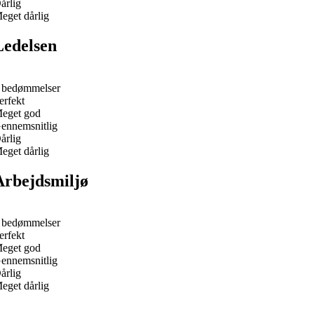
årlig
eget dårlig
Ledelsen
 bedømmelser
erfekt
eget god
ennemsnitlig
årlig
eget dårlig
Arbejdsmiljø
 bedømmelser
erfekt
eget god
ennemsnitlig
årlig
eget dårlig