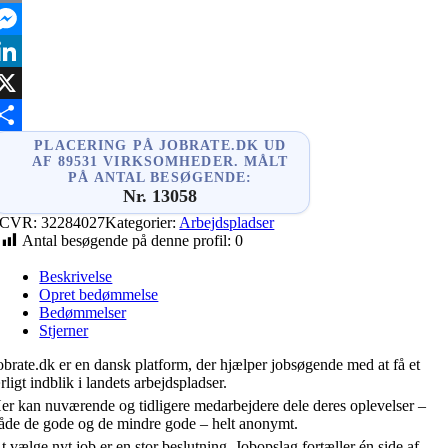
mail
essenger
inkedIn
X
hare
PLACERING PÅ JOBRATE.DK UD
AF 89531 VIRKSOMHEDER. MÅLT
PÅ ANTAL BESØGENDE:
Nr. 13058
CVR:
32284027
Kategorier:
Arbejdspladser
Antal besøgende på denne profil:
0
Beskrivelse
Opret bedømmelse
Bedømmelser
Stjerner
obrate.dk er en dansk platform, der hjælper jobsøgende med at få et
rligt indblik i landets arbejdspladser.
er kan nuværende og tidligere medarbejdere dele deres oplevelser –
åde de gode og de mindre gode – helt anonymt.
t vælge nyt job er en stor beslutning. Jobopslag fortæller én side af