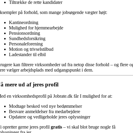
Tiltrække de rette kandidater
ksempler på forhold, som mange jobsøgende vægter højt:
Kantineordning
Mulighed for hjemmearbejde
Pensionsordning
Sundhedsforsikring
Personaleforening
Motion og trivselstilbud
Ladestander til elbil
rugere kan filtrere virksomheder ud fra netop disse forhold – og flere o
lere vælger arbejdsplads med udgangspunkt i dem.
å mere ud af jeres profil
ed en virksomhedsprofil på Jobrate.dk får I mulighed for at:
Modtage besked ved nye bedømmelser
Besvare anmeldelser fra medarbejdere
Opdatere og vedligeholde jeres oplysninger
i opretter gerne jeres profil
gratis
– vi skal blot bruge nogle få
plysninger fra jer.