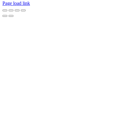
Page load link
Go
to
Top