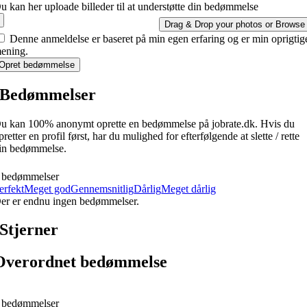
u kan her uploade billeder til at understøtte din bedømmelse
Drag & Drop your photos or
Browse
Denne anmeldelse er baseret på min egen erfaring og er min oprigtig
ening.
Opret bedømmelse
Bedømmelser
u kan 100% anonymt oprette en bedømmelse på jobrate.dk. Hvis du
pretter en profil først, har du mulighed for efterfølgende at slette / rette
in bedømmelse.
 bedømmelser
erfekt
Meget god
Gennemsnitlig
Dårlig
Meget dårlig
er er endnu ingen bedømmelser.
Stjerner
Overordnet bedømmelse
 bedømmelser