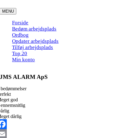
Skip
to
MENU
content
Forside
Bedøm arbejdsplads
Ordbog
Opdater arbejdsplads
Tilføj arbejdsplads
Top 20
Min konto
JMS ALARM ApS
 bedømmelser
erfekt
eget god
ennemsnitlig
årlig
eget dårlig
acebook