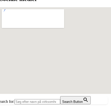
earch for:
Search Button