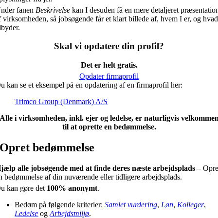
nder fanen
Beskrivelse
kan I desuden få en mere detaljeret præsentatio
f virksomheden, så jobsøgende får et klart billede af, hvem I er, og hvad
ilbyder.
Skal vi opdatere din profil?
Det er helt gratis.
Opdater firmaprofil
u kan se et eksempel på en opdatering af en firmaprofil her:
Trimco Group (Denmark) A/S
Alle i virksomheden, inkl. ejer og ledelse, er naturligvis velkomme
til at oprette en bedømmelse.
Opret bedømmelse
jælp alle jobsøgende med at finde deres næste arbejdsplads
– Opre
n bedømmelse af din nuværende eller tidligere arbejdsplads.
u kan gøre det
100% anonymt
.
Bedøm på følgende kriterier:
Samlet vurdering
,
Løn
,
Kolleger
,
Ledelse
og
Arbejdsmiljø
.