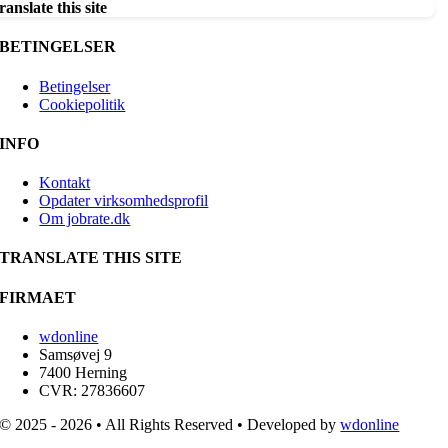
ranslate this site
BETINGELSER
Betingelser
Cookiepolitik
INFO
Kontakt
Opdater virksomhedsprofil
Om jobrate.dk
TRANSLATE THIS SITE
FIRMAET
wdonline
Samsøvej 9
7400 Herning
CVR: 27836607
© 2025 - 2026 • All Rights Reserved • Developed by
wdonline