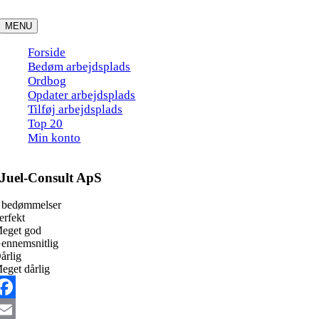
Skip
to
MENU
content
Forside
Bedøm arbejdsplads
Ordbog
Opdater arbejdsplads
Tilføj arbejdsplads
Top 20
Min konto
Juel-Consult ApS
 bedømmelser
erfekt
eget god
ennemsnitlig
årlig
eget dårlig
acebook