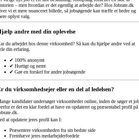
istorien – men hvordan er det egentlig at arbejde der? Hos Jobrate.dk
iver vi et mere nuanceret billede, så jobsøgende kan træffe et bedre og
ere oplyst valg.
jælp andre med din oplevelse
ar du arbejdet hos denne virksomhed?
Så kan du hjælpe andre ved at
ele din erfaring.
✔ 100% anonymt
✔ Hurtigt og nemt
✔ Gør en forskel for andre jobsøgende
r du virksomhedsejer eller en del af ledelsen?
ange kandidater undersøger virksomheder online, inden de søger et job
erfor er det en klar fordel at have en opdateret og præsentabel profil på
obrate.dk.
ed at opdatere jeres profil kan I:
Præsentere virksomheden fra sin bedste side
Fremhæve jeres medarbejderfordele