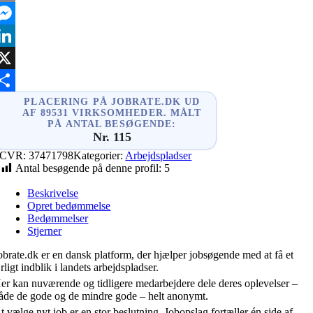
mail
essenger
inkedIn
X
hare
PLACERING PÅ JOBRATE.DK UD
AF 89531 VIRKSOMHEDER. MÅLT
PÅ ANTAL BESØGENDE:
Nr. 115
CVR:
37471798
Kategorier:
Arbejdspladser
Antal besøgende på denne profil:
5
Beskrivelse
Opret bedømmelse
Bedømmelser
Stjerner
obrate.dk er en dansk platform, der hjælper jobsøgende med at få et
rligt indblik i landets arbejdspladser.
er kan nuværende og tidligere medarbejdere dele deres oplevelser –
åde de gode og de mindre gode – helt anonymt.
t vælge nyt job er en stor beslutning. Jobopslag fortæller én side af