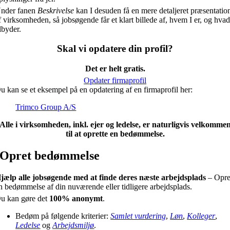
nder fanen
Beskrivelse
kan I desuden få en mere detaljeret præsentatio
f virksomheden, så jobsøgende får et klart billede af, hvem I er, og hvad
ilbyder.
Skal vi opdatere din profil?
Det er helt gratis.
Opdater firmaprofil
u kan se et eksempel på en opdatering af en firmaprofil her:
Trimco Group A/S
Alle i virksomheden, inkl. ejer og ledelse, er naturligvis velkomme
til at oprette en bedømmelse.
Opret bedømmelse
jælp alle jobsøgende med at finde deres næste arbejdsplads
– Opre
n bedømmelse af din nuværende eller tidligere arbejdsplads.
u kan gøre det
100% anonymt
.
Bedøm på følgende kriterier:
Samlet vurdering
,
Løn
,
Kolleger
,
Ledelse
og
Arbejdsmiljø
.