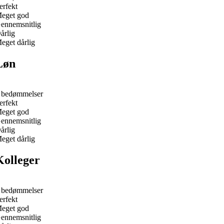
erfekt
eget god
ennemsnitlig
årlig
eget dårlig
Løn
 bedømmelser
erfekt
eget god
ennemsnitlig
årlig
eget dårlig
Kolleger
 bedømmelser
erfekt
eget god
ennemsnitlig