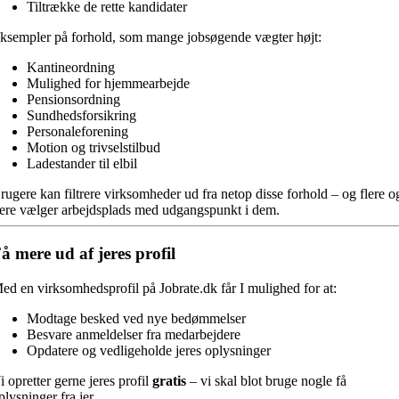
Tiltrække de rette kandidater
ksempler på forhold, som mange jobsøgende vægter højt:
Kantineordning
Mulighed for hjemmearbejde
Pensionsordning
Sundhedsforsikring
Personaleforening
Motion og trivselstilbud
Ladestander til elbil
rugere kan filtrere virksomheder ud fra netop disse forhold – og flere o
lere vælger arbejdsplads med udgangspunkt i dem.
å mere ud af jeres profil
ed en virksomhedsprofil på Jobrate.dk får I mulighed for at:
Modtage besked ved nye bedømmelser
Besvare anmeldelser fra medarbejdere
Opdatere og vedligeholde jeres oplysninger
i opretter gerne jeres profil
gratis
– vi skal blot bruge nogle få
plysninger fra jer.