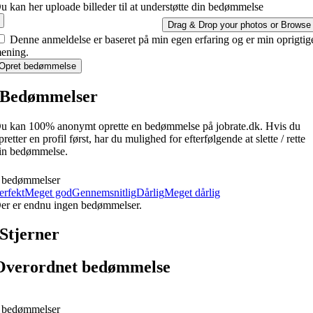
u kan her uploade billeder til at understøtte din bedømmelse
Drag & Drop your photos or
Browse
Denne anmeldelse er baseret på min egen erfaring og er min oprigtig
ening.
Opret bedømmelse
Bedømmelser
u kan 100% anonymt oprette en bedømmelse på jobrate.dk. Hvis du
pretter en profil først, har du mulighed for efterfølgende at slette / rette
in bedømmelse.
 bedømmelser
erfekt
Meget god
Gennemsnitlig
Dårlig
Meget dårlig
er er endnu ingen bedømmelser.
Stjerner
Overordnet bedømmelse
 bedømmelser