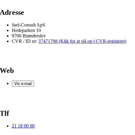
Adresse
Juel-Consult ApS
Hedeparken 10
9700 Brønderslev
CVR / ID nr:
37471798 (Klik for at slå op i CVR-registeret)
Web
Vis e-mail
Tlf
21 18 00 00