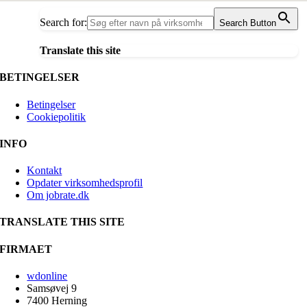
Search for:
Search Button
Translate this site
BETINGELSER
Betingelser
Cookiepolitik
INFO
Kontakt
Opdater virksomhedsprofil
Om jobrate.dk
TRANSLATE THIS SITE
FIRMAET
wdonline
Samsøvej 9
7400 Herning