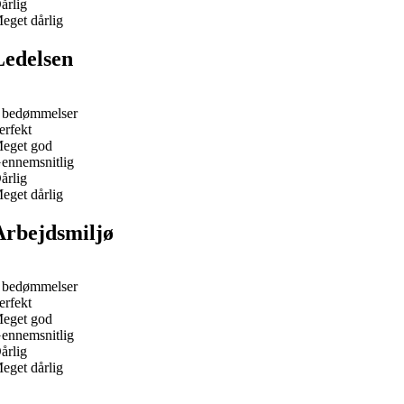
årlig
eget dårlig
Ledelsen
 bedømmelser
erfekt
eget god
ennemsnitlig
årlig
eget dårlig
Arbejdsmiljø
 bedømmelser
erfekt
eget god
ennemsnitlig
årlig
eget dårlig