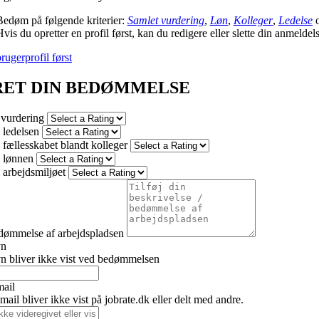
Bedøm på følgende kriterier:
Samlet vurdering
,
Løn
,
Kolleger
,
Ledelse
vis du opretter en profil først, kan du redigere eller slette din anmeldel
rugerprofil først
RET DIN BEDØMMELSE
 vurdering
ledelsen
fællesskabet blandt kolleger
 lønnen
arbejdsmiljøet
dømmelse af arbejdspladsen
vn
n bliver ikke vist ved bedømmelsen
mail
ail bliver ikke vist på jobrate.dk eller delt med andre.