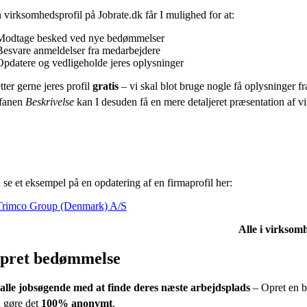
virksomhedsprofil på Jobrate.dk får I mulighed for at:
Modtage besked ved nye bedømmelser
Besvare anmeldelser fra medarbejdere
Opdatere og vedligeholde jeres oplysninger
tter gerne jeres profil
gratis
– vi skal blot bruge nogle få oplysninger fra
fanen
Beskrivelse
kan I desuden få en mere detaljeret præsentation af vir
se et eksempel på en opdatering af en firmaprofil her:
Trimco Group (Denmark) A/S
Alle i virksomh
pret bedømmelse
alle jobsøgende med at finde deres næste arbejdsplads
– Opret en b
 gøre det
100% anonymt
.