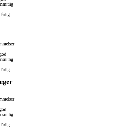
snitlig
dårlig
mmelser
god
snitlig
dårlig
eger
mmelser
god
snitlig
dårlig