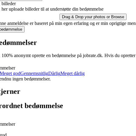
billeder
her uploade billeder til at understøtte din bedømmelse
Drag & Drop your photos or
Browse
ne anmeldelse er baseret på min egen erfaring og er min oprigtige men
 bedømmelse
edømmelser
100% anonymt oprette en bedømmelse på jobrate.dk. Hvis du opretter en 
mmelser
Meget god
Gennemsnitlig
Dårlig
Meget dårlig
 endnu ingen bedømmelser.
tjerner
rordnet bedømmelse
mmelser
god