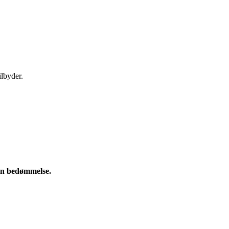
ilbyder.
e en bedømmelse.