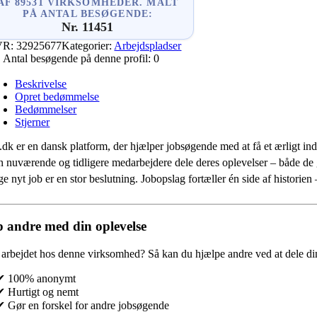
AF 89531 VIRKSOMHEDER. MÅLT
PÅ ANTAL BESØGENDE:
Nr. 11451
VR:
32925677
Kategorier:
Arbejdspladser
Antal besøgende på denne profil:
0
Beskrivelse
Opret bedømmelse
Bedømmelser
Stjerner
.dk er en dansk platform, der hjælper jobsøgende med at få et ærligt indb
 nuværende og tidligere medarbejdere dele deres oplevelser – både de
e nyt job er en stor beslutning. Jobopslag fortæller én side af historie
 andre med din oplevelse
 arbejdet hos denne virksomhed?
Så kan du hjælpe andre ved at dele din
✔ 100% anonymt
✔ Hurtigt og nemt
✔ Gør en forskel for andre jobsøgende