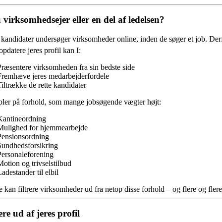
 virksomhedsejer eller en del af ledelsen?
andidater undersøger virksomheder online, inden de søger et job. Derfor
opdatere jeres profil kan I:
Præsentere virksomheden fra sin bedste side
Fremhæve jeres medarbejderfordele
Tiltrække de rette kandidater
ler på forhold, som mange jobsøgende vægter højt:
Kantineordning
Mulighed for hjemmearbejde
Pensionsordning
Sundhedsforsikring
Personaleforening
Motion og trivselstilbud
adestander til elbil
 kan filtrere virksomheder ud fra netop disse forhold – og flere og fl
re ud af jeres profil