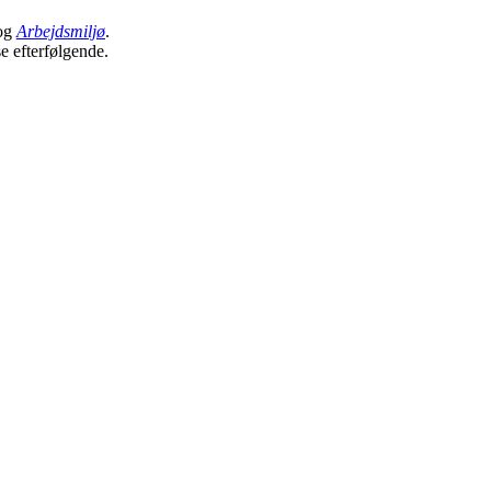
og
Arbejdsmiljø
.
se efterfølgende.