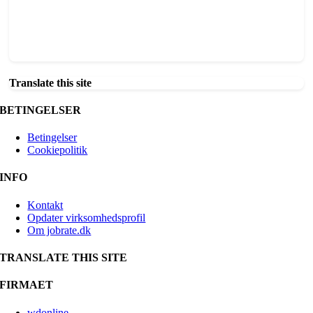
Translate this site
BETINGELSER
Betingelser
Cookiepolitik
INFO
Kontakt
Opdater virksomhedsprofil
Om jobrate.dk
TRANSLATE THIS SITE
FIRMAET
wdonline