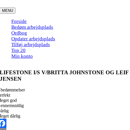
Skip
to
MENU
content
Forside
Bedøm arbejdsplads
Ordbog
Opdater arbejdsplads
Tilføj arbejdsplads
Top 20
Min konto
LIFESTONE I/S V/BRITTA JOHNSTONE OG LEIF
JENSEN
 bedømmelser
erfekt
eget god
ennemsnitlig
årlig
eget dårlig