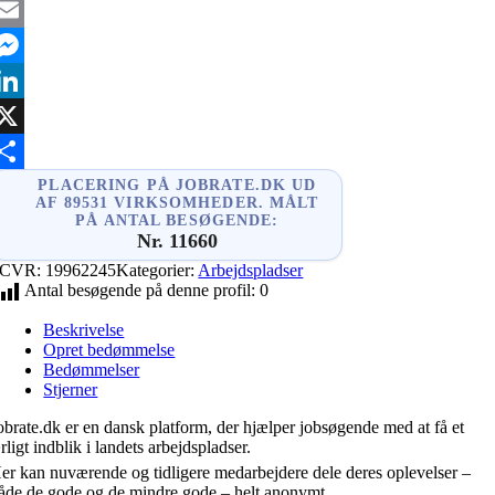
acebook
mail
essenger
inkedIn
X
hare
PLACERING PÅ JOBRATE.DK UD
AF 89531 VIRKSOMHEDER. MÅLT
PÅ ANTAL BESØGENDE:
Nr. 11660
CVR:
19962245
Kategorier:
Arbejdspladser
Antal besøgende på denne profil:
0
Beskrivelse
Opret bedømmelse
Bedømmelser
Stjerner
obrate.dk er en dansk platform, der hjælper jobsøgende med at få et
rligt indblik i landets arbejdspladser.
er kan nuværende og tidligere medarbejdere dele deres oplevelser –
åde de gode og de mindre gode – helt anonymt.