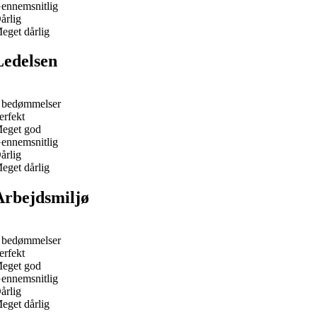
ennemsnitlig
årlig
eget dårlig
Ledelsen
 bedømmelser
erfekt
eget god
ennemsnitlig
årlig
eget dårlig
Arbejdsmiljø
 bedømmelser
erfekt
eget god
ennemsnitlig
årlig
eget dårlig