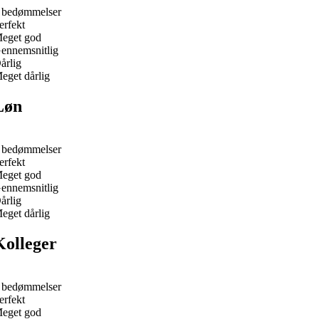
 bedømmelser
erfekt
eget god
ennemsnitlig
årlig
eget dårlig
Løn
 bedømmelser
erfekt
eget god
ennemsnitlig
årlig
eget dårlig
Kolleger
 bedømmelser
erfekt
eget god