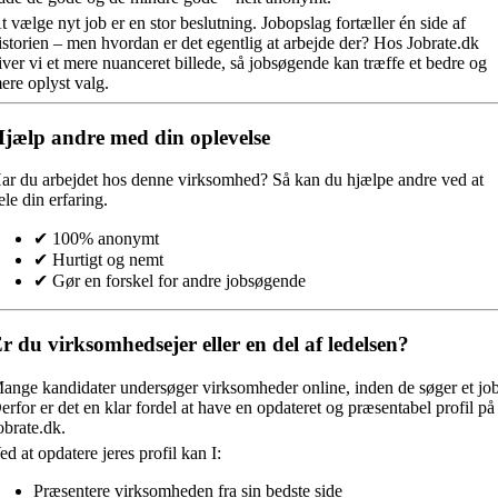
t vælge nyt job er en stor beslutning. Jobopslag fortæller én side af
istorien – men hvordan er det egentlig at arbejde der? Hos Jobrate.dk
iver vi et mere nuanceret billede, så jobsøgende kan træffe et bedre og
ere oplyst valg.
jælp andre med din oplevelse
ar du arbejdet hos denne virksomhed?
Så kan du hjælpe andre ved at
ele din erfaring.
✔ 100% anonymt
✔ Hurtigt og nemt
✔ Gør en forskel for andre jobsøgende
r du virksomhedsejer eller en del af ledelsen?
ange kandidater undersøger virksomheder online, inden de søger et job
erfor er det en klar fordel at have en opdateret og præsentabel profil på
obrate.dk.
ed at opdatere jeres profil kan I:
Præsentere virksomheden fra sin bedste side