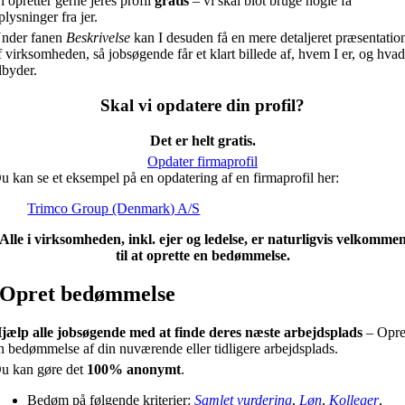
i opretter gerne jeres profil
gratis
– vi skal blot bruge nogle få
plysninger fra jer.
nder fanen
Beskrivelse
kan I desuden få en mere detaljeret præsentatio
f virksomheden, så jobsøgende får et klart billede af, hvem I er, og hvad
ilbyder.
Skal vi opdatere din profil?
Det er helt gratis.
Opdater firmaprofil
u kan se et eksempel på en opdatering af en firmaprofil her:
Trimco Group (Denmark) A/S
Alle i virksomheden, inkl. ejer og ledelse, er naturligvis velkomme
til at oprette en bedømmelse.
Opret bedømmelse
jælp alle jobsøgende med at finde deres næste arbejdsplads
– Opre
n bedømmelse af din nuværende eller tidligere arbejdsplads.
u kan gøre det
100% anonymt
.
Bedøm på følgende kriterier:
Samlet vurdering
,
Løn
,
Kolleger
,