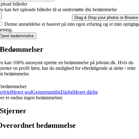
pload billeder
u kan her uploade billeder til at understøtte din bedømmelse
Drag & Drop your photos or
Browse
Denne anmeldelse er baseret på min egen erfaring og er min oprigtig
ening.
Opret bedømmelse
Bedømmelser
u kan 100% anonymt oprette en bedømmelse på jobrate.dk. Hvis du
pretter en profil først, har du mulighed for efterfølgende at slette / rette
in bedømmelse.
 bedømmelser
erfekt
Meget god
Gennemsnitlig
Dårlig
Meget dårlig
er er endnu ingen bedømmelser.
Stjerner
Overordnet bedømmelse