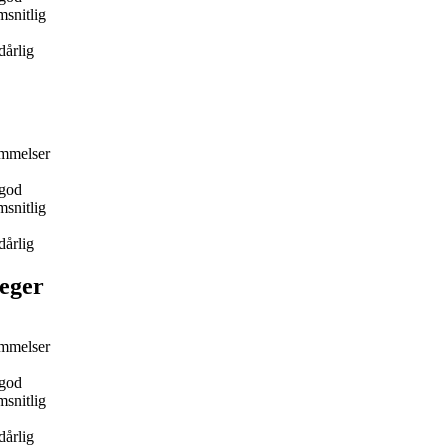
snitlig
dårlig
mmelser
god
snitlig
dårlig
eger
mmelser
god
snitlig
dårlig