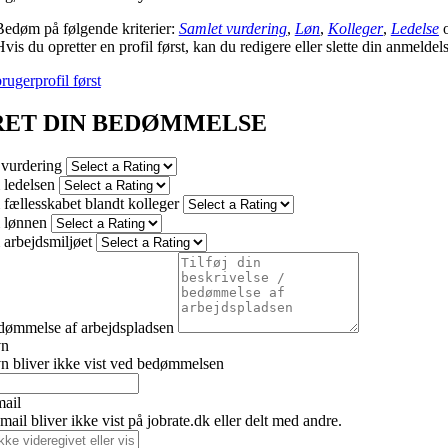
Bedøm på følgende kriterier:
Samlet vurdering
,
Løn
,
Kolleger
,
Ledelse
vis du opretter en profil først, kan du redigere eller slette din anmeldel
rugerprofil først
RET DIN BEDØMMELSE
 vurdering
ledelsen
fællesskabet blandt kolleger
 lønnen
arbejdsmiljøet
dømmelse af arbejdspladsen
vn
n bliver ikke vist ved bedømmelsen
mail
ail bliver ikke vist på jobrate.dk eller delt med andre.