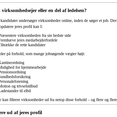
 virksomhedsejer eller en del af ledelsen?
andidater undersøger virksomheder online, inden de søger et job. Derfor
opdatere jeres profil kan I:
Præsentere virksomheden fra sin bedste side
Fremhæve jeres medarbejderfordele
Tiltrække de rette kandidater
ler på forhold, som mange jobsøgende vægter højt:
Kantineordning
Mulighed for hjemmearbejde
Pensionsordning
Sundhedsforsikring
Personaleforening
Motion og trivselstilbud
adestander til elbil
 kan filtrere virksomheder ud fra netop disse forhold – og flere og fl
re ud af jeres profil