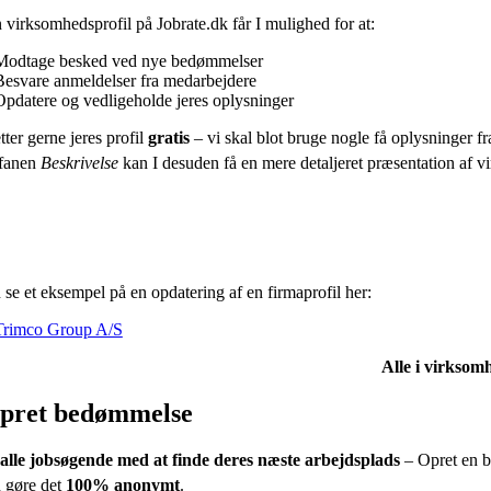
virksomhedsprofil på Jobrate.dk får I mulighed for at:
Modtage besked ved nye bedømmelser
Besvare anmeldelser fra medarbejdere
Opdatere og vedligeholde jeres oplysninger
tter gerne jeres profil
gratis
– vi skal blot bruge nogle få oplysninger fra
fanen
Beskrivelse
kan I desuden få en mere detaljeret præsentation af vir
se et eksempel på en opdatering af en firmaprofil her:
Trimco Group A/S
Alle i virksomh
pret bedømmelse
alle jobsøgende med at finde deres næste arbejdsplads
– Opret en b
 gøre det
100% anonymt
.