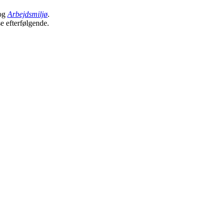
og
Arbejdsmiljø
.
se efterfølgende.