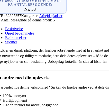
AF 89531 VIRKSOMHEDER. MÅLT
PÅ ANTAL BESØGENDE:
Nr. 53
VR:
32827357
Kategorier:
Arbejdspladser
Antal besøgende på denne profil:
5
Beskrivelse
Opret bedømmelse
Bedømmelser
Stjerner
.dk er en dansk platform, der hjælper jobsøgende med at få et ærligt indb
 nuværende og tidligere medarbejdere dele deres oplevelser – både de
e nyt job er en stor beslutning. Jobopslag fortæller én side af historie
 andre med din oplevelse
 arbejdet hos denne virksomhed?
Så kan du hjælpe andre ved at dele din
✔ 100% anonymt
✔ Hurtigt og nemt
✔ Gør en forskel for andre jobsøgende