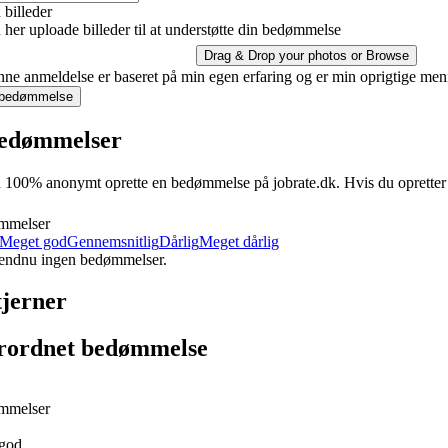
billeder
her uploade billeder til at understøtte din bedømmelse
Drag & Drop your photos or
Browse
ne anmeldelse er baseret på min egen erfaring og er min oprigtige men
 bedømmelse
edømmelser
100% anonymt oprette en bedømmelse på jobrate.dk. Hvis du opretter en 
mmelser
Meget god
Gennemsnitlig
Dårlig
Meget dårlig
 endnu ingen bedømmelser.
tjerner
rordnet bedømmelse
mmelser
god