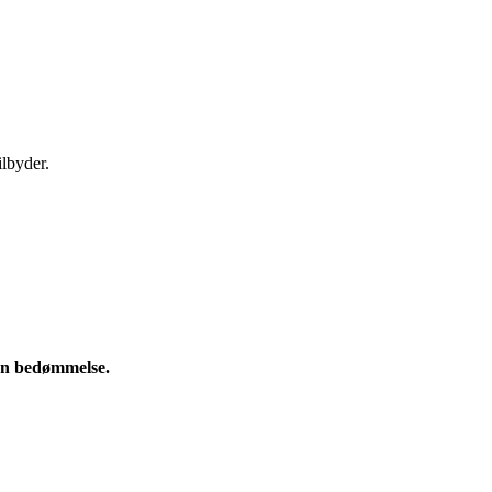
ilbyder.
e en bedømmelse.