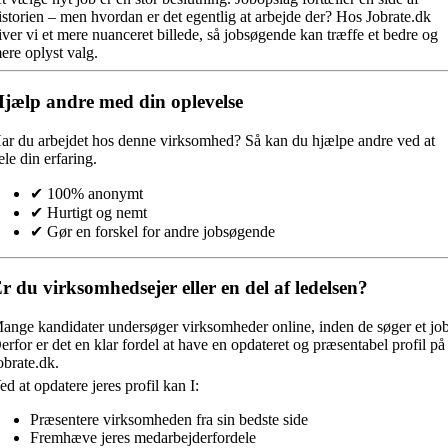
istorien – men hvordan er det egentlig at arbejde der? Hos Jobrate.dk
iver vi et mere nuanceret billede, så jobsøgende kan træffe et bedre og
ere oplyst valg.
jælp andre med din oplevelse
ar du arbejdet hos denne virksomhed?
Så kan du hjælpe andre ved at
ele din erfaring.
✔ 100% anonymt
✔ Hurtigt og nemt
✔ Gør en forskel for andre jobsøgende
r du virksomhedsejer eller en del af ledelsen?
ange kandidater undersøger virksomheder online, inden de søger et job
erfor er det en klar fordel at have en opdateret og præsentabel profil på
obrate.dk.
ed at opdatere jeres profil kan I:
Præsentere virksomheden fra sin bedste side
Fremhæve jeres medarbejderfordele