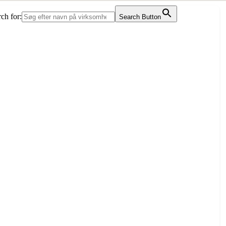
ch for:
Search Button