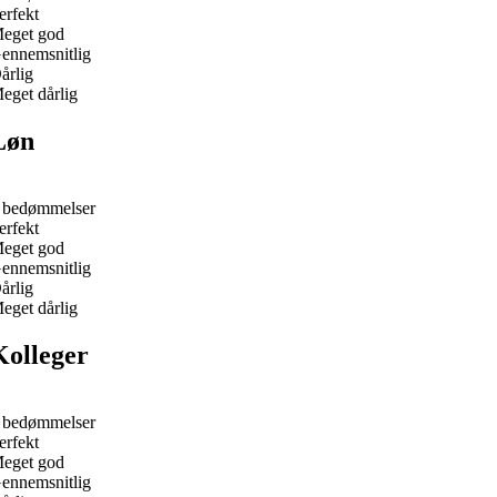
erfekt
eget god
ennemsnitlig
årlig
eget dårlig
Løn
 bedømmelser
erfekt
eget god
ennemsnitlig
årlig
eget dårlig
Kolleger
 bedømmelser
erfekt
eget god
ennemsnitlig