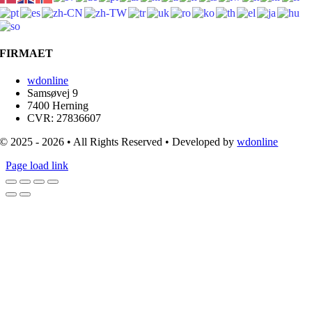
FIRMAET
wdonline
Samsøvej 9
7400 Herning
CVR: 27836607
© 2025 - 2026 • All Rights Reserved • Developed by
wdonline
Page load link
Go
to
Top