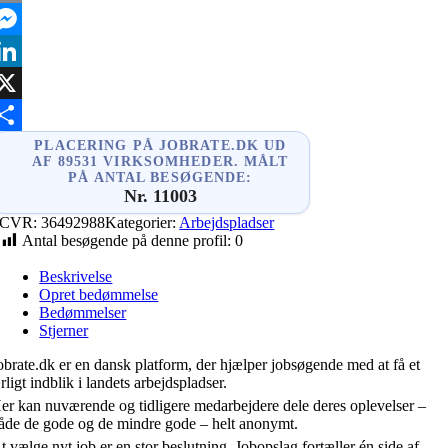
mail
essenger
inkedIn
X
hare
PLACERING PÅ JOBRATE.DK UD
AF 89531 VIRKSOMHEDER. MÅLT
PÅ ANTAL BESØGENDE:
Nr. 11003
CVR:
36492988
Kategorier:
Arbejdspladser
Antal besøgende på denne profil:
0
Beskrivelse
Opret bedømmelse
Bedømmelser
Stjerner
obrate.dk er en dansk platform, der hjælper jobsøgende med at få et
rligt indblik i landets arbejdspladser.
er kan nuværende og tidligere medarbejdere dele deres oplevelser –
åde de gode og de mindre gode – helt anonymt.
t vælge nyt job er en stor beslutning. Jobopslag fortæller én side af