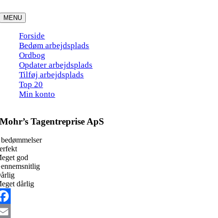
Skip
to
MENU
content
Forside
Bedøm arbejdsplads
Ordbog
Opdater arbejdsplads
Tilføj arbejdsplads
Top 20
Min konto
Mohr’s Tagentreprise ApS
 bedømmelser
erfekt
eget god
ennemsnitlig
årlig
eget dårlig
acebook