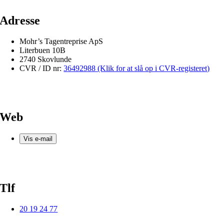
Adresse
Mohr’s Tagentreprise ApS
Literbuen 10B
2740 Skovlunde
CVR / ID nr:
36492988 (Klik for at slå op i CVR-registeret)
Web
Vis e-mail
Tlf
20 19 24 77