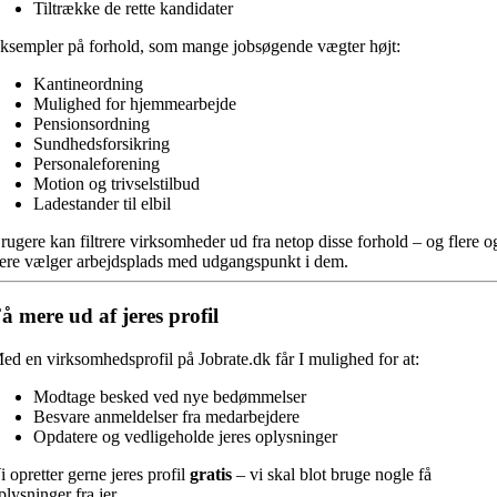
Tiltrække de rette kandidater
ksempler på forhold, som mange jobsøgende vægter højt:
Kantineordning
Mulighed for hjemmearbejde
Pensionsordning
Sundhedsforsikring
Personaleforening
Motion og trivselstilbud
Ladestander til elbil
rugere kan filtrere virksomheder ud fra netop disse forhold – og flere o
lere vælger arbejdsplads med udgangspunkt i dem.
å mere ud af jeres profil
ed en virksomhedsprofil på Jobrate.dk får I mulighed for at:
Modtage besked ved nye bedømmelser
Besvare anmeldelser fra medarbejdere
Opdatere og vedligeholde jeres oplysninger
i opretter gerne jeres profil
gratis
– vi skal blot bruge nogle få
plysninger fra jer.