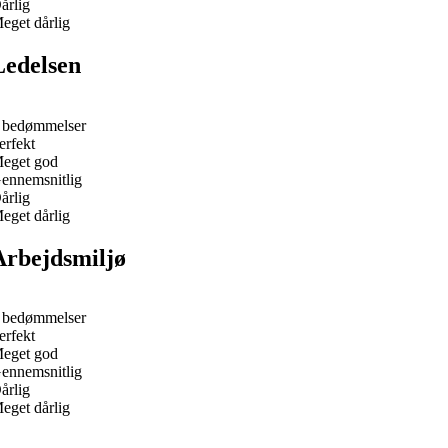
årlig
eget dårlig
Ledelsen
 bedømmelser
erfekt
eget god
ennemsnitlig
årlig
eget dårlig
Arbejdsmiljø
 bedømmelser
erfekt
eget god
ennemsnitlig
årlig
eget dårlig