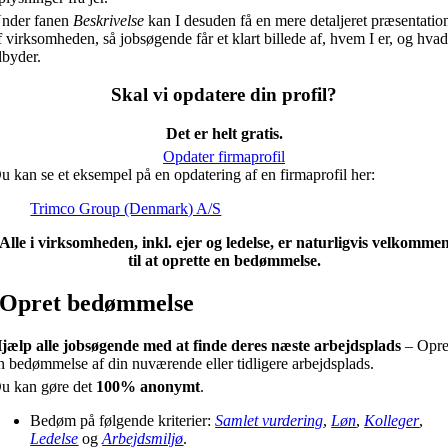
nder fanen
Beskrivelse
kan I desuden få en mere detaljeret præsentatio
f virksomheden, så jobsøgende får et klart billede af, hvem I er, og hvad
ilbyder.
Skal vi opdatere din profil?
Det er helt gratis.
Opdater firmaprofil
u kan se et eksempel på en opdatering af en firmaprofil her:
Trimco Group (Denmark) A/S
Alle i virksomheden, inkl. ejer og ledelse, er naturligvis velkomme
til at oprette en bedømmelse.
Opret bedømmelse
jælp alle jobsøgende med at finde deres næste arbejdsplads
– Opre
n bedømmelse af din nuværende eller tidligere arbejdsplads.
u kan gøre det
100% anonymt
.
Bedøm på følgende kriterier:
Samlet vurdering
,
Løn
,
Kolleger
,
Ledelse
og
Arbejdsmiljø
.