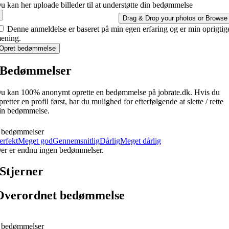
u kan her uploade billeder til at understøtte din bedømmelse
Drag & Drop your photos or
Browse
Denne anmeldelse er baseret på min egen erfaring og er min oprigtig
ening.
Opret bedømmelse
Bedømmelser
u kan 100% anonymt oprette en bedømmelse på jobrate.dk. Hvis du
pretter en profil først, har du mulighed for efterfølgende at slette / rette
in bedømmelse.
 bedømmelser
erfekt
Meget god
Gennemsnitlig
Dårlig
Meget dårlig
er er endnu ingen bedømmelser.
Stjerner
Overordnet bedømmelse
 bedømmelser