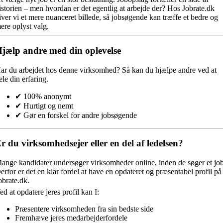
istorien – men hvordan er det egentlig at arbejde der? Hos Jobrate.dk
iver vi et mere nuanceret billede, så jobsøgende kan træffe et bedre og
ere oplyst valg.
jælp andre med din oplevelse
ar du arbejdet hos denne virksomhed?
Så kan du hjælpe andre ved at
ele din erfaring.
✔ 100% anonymt
✔ Hurtigt og nemt
✔ Gør en forskel for andre jobsøgende
r du virksomhedsejer eller en del af ledelsen?
ange kandidater undersøger virksomheder online, inden de søger et job
erfor er det en klar fordel at have en opdateret og præsentabel profil på
obrate.dk.
ed at opdatere jeres profil kan I:
Præsentere virksomheden fra sin bedste side
Fremhæve jeres medarbejderfordele