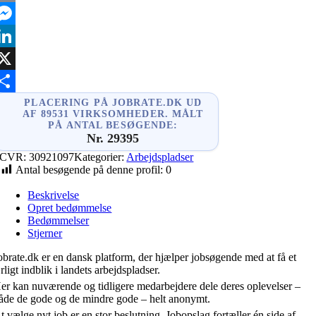
mail
essenger
inkedIn
X
hare
PLACERING PÅ JOBRATE.DK UD
AF 89531 VIRKSOMHEDER. MÅLT
PÅ ANTAL BESØGENDE:
Nr. 29395
CVR:
30921097
Kategorier:
Arbejdspladser
Antal besøgende på denne profil:
0
Beskrivelse
Opret bedømmelse
Bedømmelser
Stjerner
obrate.dk er en dansk platform, der hjælper jobsøgende med at få et
rligt indblik i landets arbejdspladser.
er kan nuværende og tidligere medarbejdere dele deres oplevelser –
åde de gode og de mindre gode – helt anonymt.
t vælge nyt job er en stor beslutning. Jobopslag fortæller én side af