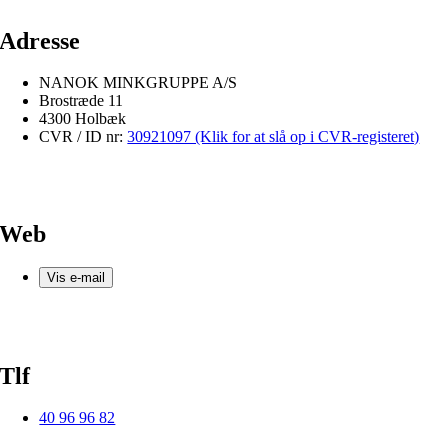
Adresse
NANOK MINKGRUPPE A/S
Brostræde 11
4300 Holbæk
CVR / ID nr:
30921097 (Klik for at slå op i CVR-registeret)
Web
Vis e-mail
Tlf
40 96 96 82