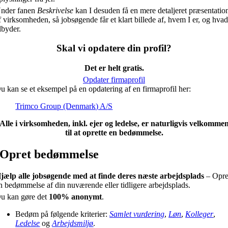
nder fanen
Beskrivelse
kan I desuden få en mere detaljeret præsentatio
f virksomheden, så jobsøgende får et klart billede af, hvem I er, og hvad
ilbyder.
Skal vi opdatere din profil?
Det er helt gratis.
Opdater firmaprofil
u kan se et eksempel på en opdatering af en firmaprofil her:
Trimco Group (Denmark) A/S
Alle i virksomheden, inkl. ejer og ledelse, er naturligvis velkomme
til at oprette en bedømmelse.
Opret bedømmelse
jælp alle jobsøgende med at finde deres næste arbejdsplads
– Opre
n bedømmelse af din nuværende eller tidligere arbejdsplads.
u kan gøre det
100% anonymt
.
Bedøm på følgende kriterier:
Samlet vurdering
,
Løn
,
Kolleger
,
Ledelse
og
Arbejdsmiljø
.