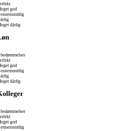
erfekt
eget god
ennemsnitlig
årlig
eget dårlig
Løn
 bedømmelser
erfekt
eget god
ennemsnitlig
årlig
eget dårlig
Kolleger
 bedømmelser
erfekt
eget god
ennemsnitlig