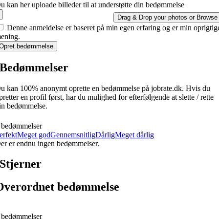
u kan her uploade billeder til at understøtte din bedømmelse
Drag & Drop your photos or
Browse
Denne anmeldelse er baseret på min egen erfaring og er min oprigtig
ening.
Opret bedømmelse
Bedømmelser
u kan 100% anonymt oprette en bedømmelse på jobrate.dk. Hvis du
pretter en profil først, har du mulighed for efterfølgende at slette / rette
in bedømmelse.
 bedømmelser
erfekt
Meget god
Gennemsnitlig
Dårlig
Meget dårlig
er er endnu ingen bedømmelser.
Stjerner
Overordnet bedømmelse
 bedømmelser