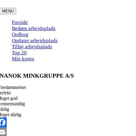
Skip
to
MENU
content
Forside
Bedøm arbejdsplads
Ordbog
Opdater arbejdsplads
Tilføj arbejdsplads
Top 20
Min konto
NANOK MINKGRUPPE A/S
 bedømmelser
erfekt
eget god
ennemsnitlig
årlig
eget dårlig
acebook