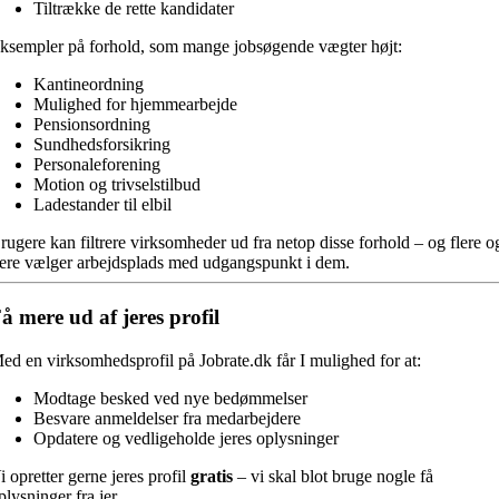
Tiltrække de rette kandidater
ksempler på forhold, som mange jobsøgende vægter højt:
Kantineordning
Mulighed for hjemmearbejde
Pensionsordning
Sundhedsforsikring
Personaleforening
Motion og trivselstilbud
Ladestander til elbil
rugere kan filtrere virksomheder ud fra netop disse forhold – og flere o
lere vælger arbejdsplads med udgangspunkt i dem.
å mere ud af jeres profil
ed en virksomhedsprofil på Jobrate.dk får I mulighed for at:
Modtage besked ved nye bedømmelser
Besvare anmeldelser fra medarbejdere
Opdatere og vedligeholde jeres oplysninger
i opretter gerne jeres profil
gratis
– vi skal blot bruge nogle få
plysninger fra jer.