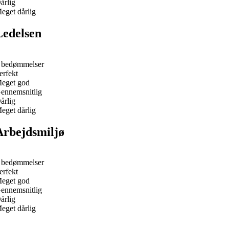
årlig
eget dårlig
Ledelsen
 bedømmelser
erfekt
eget god
ennemsnitlig
årlig
eget dårlig
Arbejdsmiljø
 bedømmelser
erfekt
eget god
ennemsnitlig
årlig
eget dårlig