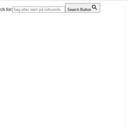
ch for:
Search Button