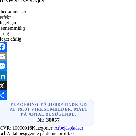
NEWSTEPS ApS
 bedømmelser
erfekt
eget god
ennemsnitlig
årlig
eget dårlig
acebook
mail
essenger
inkedIn
X
hare
PLACERING PÅ JOBRATE.DK UD
AF 89531 VIRKSOMHEDER. MÅLT
PÅ ANTAL BESØGENDE:
Nr. 30057
CVR:
10090016
Kategorier:
Arbejdspladser
Antal besøgende på denne profil:
0