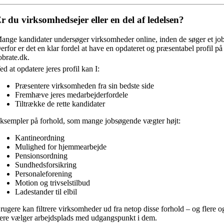
r du virksomhedsejer eller en del af ledelsen?
ange kandidater undersøger virksomheder online, inden de søger et job
erfor er det en klar fordel at have en opdateret og præsentabel profil på
obrate.dk.
ed at opdatere jeres profil kan I:
Præsentere virksomheden fra sin bedste side
Fremhæve jeres medarbejderfordele
Tiltrække de rette kandidater
ksempler på forhold, som mange jobsøgende vægter højt:
Kantineordning
Mulighed for hjemmearbejde
Pensionsordning
Sundhedsforsikring
Personaleforening
Motion og trivselstilbud
Ladestander til elbil
rugere kan filtrere virksomheder ud fra netop disse forhold – og flere o
lere vælger arbejdsplads med udgangspunkt i dem.