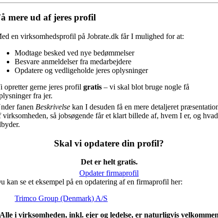
å mere ud af jeres profil
ed en virksomhedsprofil på Jobrate.dk får I mulighed for at:
Modtage besked ved nye bedømmelser
Besvare anmeldelser fra medarbejdere
Opdatere og vedligeholde jeres oplysninger
i opretter gerne jeres profil
gratis
– vi skal blot bruge nogle få
plysninger fra jer.
nder fanen
Beskrivelse
kan I desuden få en mere detaljeret præsentatio
f virksomheden, så jobsøgende får et klart billede af, hvem I er, og hvad
ilbyder.
Skal vi opdatere din profil?
Det er helt gratis.
Opdater firmaprofil
u kan se et eksempel på en opdatering af en firmaprofil her:
Trimco Group (Denmark) A/S
Alle i virksomheden, inkl. ejer og ledelse, er naturligvis velkomme