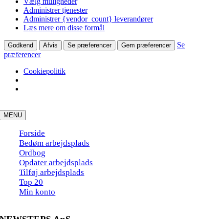
Vælg muligheder
Administrer tjenester
Administrer {vendor_count} leverandører
Læs mere om disse formål
Se
Godkend
Afvis
Se præferencer
Gem præferencer
præferencer
Cookiepolitik
Skip
to
MENU
content
Forside
Bedøm arbejdsplads
Ordbog
Opdater arbejdsplads
Tilføj arbejdsplads
Top 20
Min konto