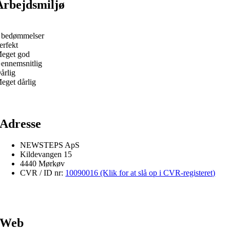
Arbejdsmiljø
 bedømmelser
erfekt
eget god
ennemsnitlig
årlig
eget dårlig
Adresse
NEWSTEPS ApS
Kildevangen 15
4440 Mørkøv
CVR / ID nr:
10090016 (Klik for at slå op i CVR-registeret)
Web