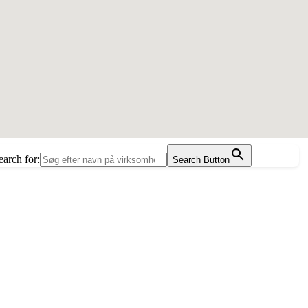
earch for:
Search Button