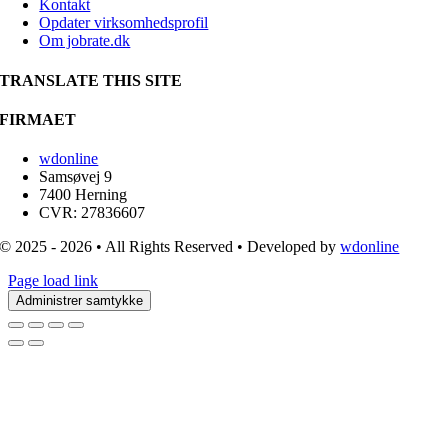
Kontakt
Opdater virksomhedsprofil
Om jobrate.dk
TRANSLATE THIS SITE
FIRMAET
wdonline
Samsøvej 9
7400 Herning
CVR: 27836607
© 2025 - 2026 • All Rights Reserved • Developed by
wdonline
Page load link
Administrer samtykke
Go
to
Top