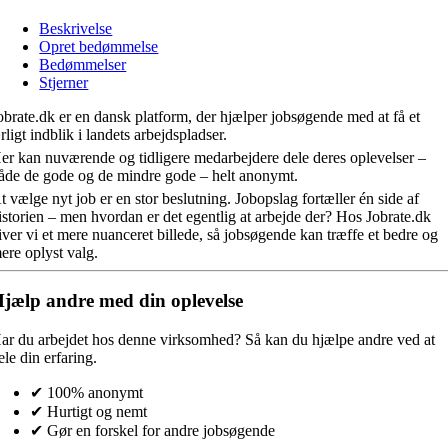
Beskrivelse
Opret bedømmelse
Bedømmelser
Stjerner
obrate.dk er en dansk platform, der hjælper jobsøgende med at få et
rligt indblik i landets arbejdspladser.
er kan nuværende og tidligere medarbejdere dele deres oplevelser –
åde de gode og de mindre gode – helt anonymt.
t vælge nyt job er en stor beslutning. Jobopslag fortæller én side af
istorien – men hvordan er det egentlig at arbejde der? Hos Jobrate.dk
iver vi et mere nuanceret billede, så jobsøgende kan træffe et bedre og
ere oplyst valg.
jælp andre med din oplevelse
ar du arbejdet hos denne virksomhed?
Så kan du hjælpe andre ved at
ele din erfaring.
✔ 100% anonymt
✔ Hurtigt og nemt
✔ Gør en forskel for andre jobsøgende