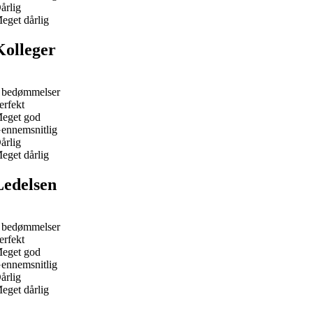
årlig
eget dårlig
Kolleger
 bedømmelser
erfekt
eget god
ennemsnitlig
årlig
eget dårlig
Ledelsen
 bedømmelser
erfekt
eget god
ennemsnitlig
årlig
eget dårlig