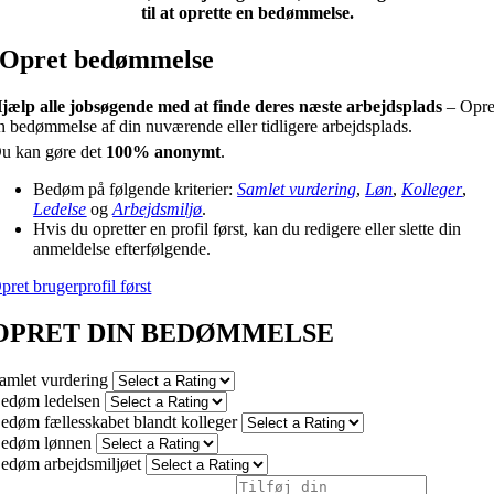
til at oprette en bedømmelse.
Opret bedømmelse
jælp alle jobsøgende med at finde deres næste arbejdsplads
– Opre
n bedømmelse af din nuværende eller tidligere arbejdsplads.
u kan gøre det
100% anonymt
.
Bedøm på følgende kriterier:
Samlet vurdering
,
Løn
,
Kolleger
,
Ledelse
og
Arbejdsmiljø
.
Hvis du opretter en profil først, kan du redigere eller slette din
anmeldelse efterfølgende.
pret brugerprofil først
OPRET DIN BEDØMMELSE
amlet vurdering
edøm ledelsen
edøm fællesskabet blandt kolleger
edøm lønnen
edøm arbejdsmiljøet