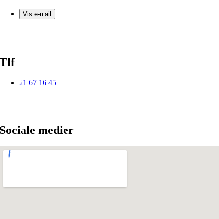
Vis e-mail
Tlf
21 67 16 45
Sociale medier