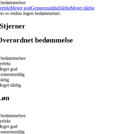
 bedømmelser
erfekt
Meget god
Gennemsnitlig
Dårlig
Meget dårlig
er er endnu ingen bedømmelser.
Stjerner
Overordnet bedømmelse
 bedømmelser
erfekt
eget god
ennemsnitlig
årlig
eget dårlig
Løn
 bedømmelser
erfekt
eget god
ennemsnitlig