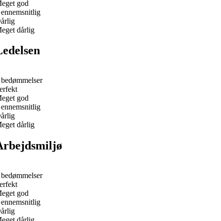
eget god
ennemsnitlig
årlig
eget dårlig
Ledelsen
 bedømmelser
erfekt
eget god
ennemsnitlig
årlig
eget dårlig
Arbejdsmiljø
 bedømmelser
erfekt
eget god
ennemsnitlig
årlig
eget dårlig