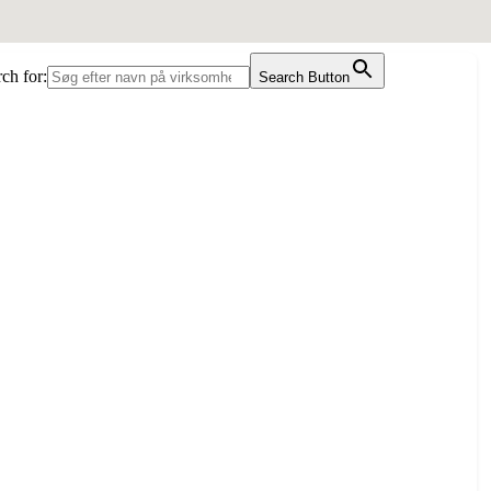
ch for:
Search Button