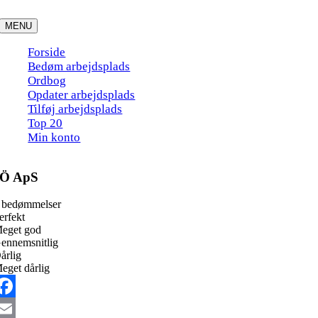
Skip
to
MENU
content
Forside
Bedøm arbejdsplads
Ordbog
Opdater arbejdsplads
Tilføj arbejdsplads
Top 20
Min konto
Ö ApS
 bedømmelser
erfekt
eget god
ennemsnitlig
årlig
eget dårlig
acebook