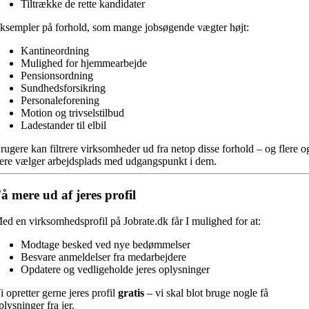
Tiltrække de rette kandidater
ksempler på forhold, som mange jobsøgende vægter højt:
Kantineordning
Mulighed for hjemmearbejde
Pensionsordning
Sundhedsforsikring
Personaleforening
Motion og trivselstilbud
Ladestander til elbil
rugere kan filtrere virksomheder ud fra netop disse forhold – og flere o
lere vælger arbejdsplads med udgangspunkt i dem.
å mere ud af jeres profil
ed en virksomhedsprofil på Jobrate.dk får I mulighed for at:
Modtage besked ved nye bedømmelser
Besvare anmeldelser fra medarbejdere
Opdatere og vedligeholde jeres oplysninger
i opretter gerne jeres profil
gratis
– vi skal blot bruge nogle få
plysninger fra jer.