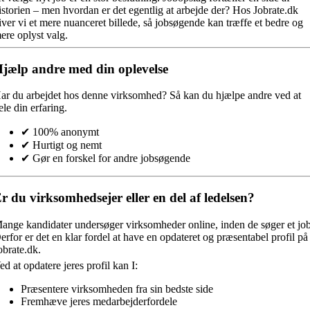
istorien – men hvordan er det egentlig at arbejde der? Hos Jobrate.dk
iver vi et mere nuanceret billede, så jobsøgende kan træffe et bedre og
ere oplyst valg.
jælp andre med din oplevelse
ar du arbejdet hos denne virksomhed?
Så kan du hjælpe andre ved at
ele din erfaring.
✔ 100% anonymt
✔ Hurtigt og nemt
✔ Gør en forskel for andre jobsøgende
r du virksomhedsejer eller en del af ledelsen?
ange kandidater undersøger virksomheder online, inden de søger et job
erfor er det en klar fordel at have en opdateret og præsentabel profil på
obrate.dk.
ed at opdatere jeres profil kan I:
Præsentere virksomheden fra sin bedste side
Fremhæve jeres medarbejderfordele