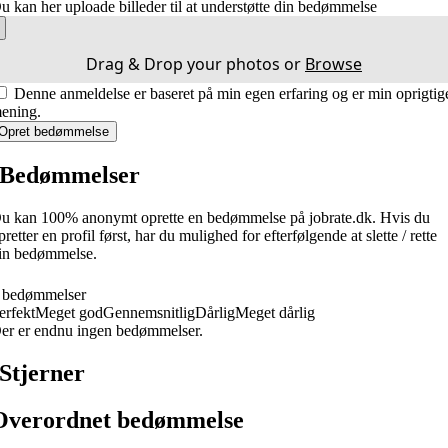
u kan her uploade billeder til at understøtte din bedømmelse
Drag & Drop your photos or
Browse
Denne anmeldelse er baseret på min egen erfaring og er min oprigtig
ening.
Opret bedømmelse
Bedømmelser
u kan 100% anonymt oprette en bedømmelse på jobrate.dk. Hvis du
pretter en profil først, har du mulighed for efterfølgende at slette / rette
in bedømmelse.
 bedømmelser
erfekt
Meget god
Gennemsnitlig
Dårlig
Meget dårlig
er er endnu ingen bedømmelser.
Stjerner
Overordnet bedømmelse