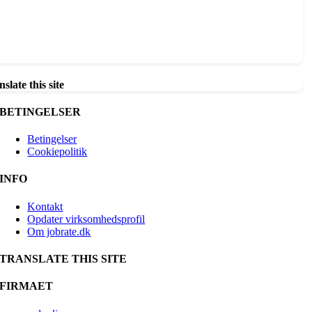
slate this site
BETINGELSER
Betingelser
Cookiepolitik
INFO
Kontakt
Opdater virksomhedsprofil
Om jobrate.dk
TRANSLATE THIS SITE
FIRMAET