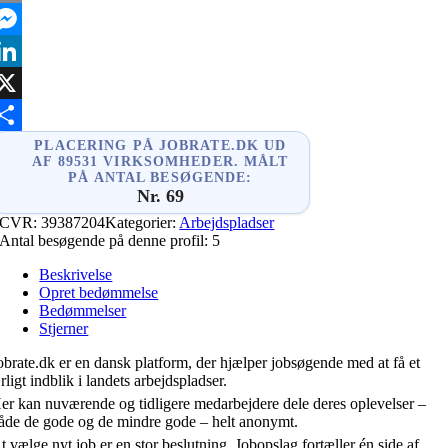
mail
essenger
inkedIn
X
hare
PLACERING PÅ JOBRATE.DK UD
AF 89531 VIRKSOMHEDER. MÅLT
PÅ ANTAL BESØGENDE:
Nr. 69
CVR:
39387204
Kategorier:
Arbejdspladser
Antal besøgende på denne profil:
5
Beskrivelse
Opret bedømmelse
Bedømmelser
Stjerner
obrate.dk er en dansk platform, der hjælper jobsøgende med at få et
rligt indblik i landets arbejdspladser.
er kan nuværende og tidligere medarbejdere dele deres oplevelser –
åde de gode og de mindre gode – helt anonymt.
t vælge nyt job er en stor beslutning. Jobopslag fortæller én side af