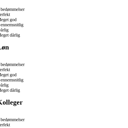
 bedømmelser
erfekt
eget god
ennemsnitlig
årlig
eget dårlig
Løn
 bedømmelser
erfekt
eget god
ennemsnitlig
årlig
eget dårlig
Kolleger
 bedømmelser
erfekt