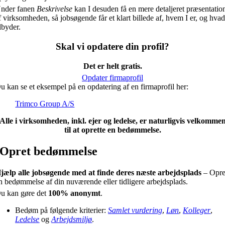
nder fanen
Beskrivelse
kan I desuden få en mere detaljeret præsentatio
f virksomheden, så jobsøgende får et klart billede af, hvem I er, og hvad
ilbyder.
Skal vi opdatere din profil?
Det er helt gratis.
Opdater firmaprofil
u kan se et eksempel på en opdatering af en firmaprofil her:
Trimco Group A/S
Alle i virksomheden, inkl. ejer og ledelse, er naturligvis velkomme
til at oprette en bedømmelse.
Opret bedømmelse
jælp alle jobsøgende med at finde deres næste arbejdsplads
– Opre
n bedømmelse af din nuværende eller tidligere arbejdsplads.
u kan gøre det
100% anonymt
.
Bedøm på følgende kriterier:
Samlet vurdering
,
Løn
,
Kolleger
,
Ledelse
og
Arbejdsmiljø
.