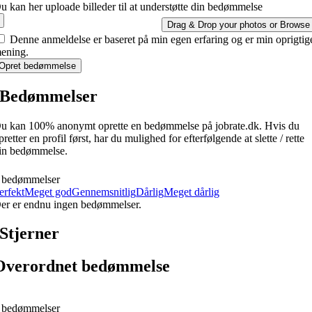
u kan her uploade billeder til at understøtte din bedømmelse
Drag & Drop your photos or
Browse
Denne anmeldelse er baseret på min egen erfaring og er min oprigtig
ening.
Opret bedømmelse
Bedømmelser
u kan 100% anonymt oprette en bedømmelse på jobrate.dk. Hvis du
pretter en profil først, har du mulighed for efterfølgende at slette / rette
in bedømmelse.
 bedømmelser
erfekt
Meget god
Gennemsnitlig
Dårlig
Meget dårlig
er er endnu ingen bedømmelser.
Stjerner
Overordnet bedømmelse
 bedømmelser