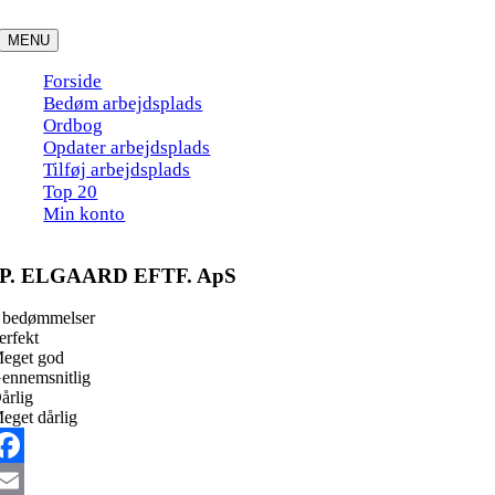
Skip
to
MENU
content
Forside
Bedøm arbejdsplads
Ordbog
Opdater arbejdsplads
Tilføj arbejdsplads
Top 20
Min konto
P. ELGAARD EFTF. ApS
 bedømmelser
erfekt
eget god
ennemsnitlig
årlig
eget dårlig
acebook