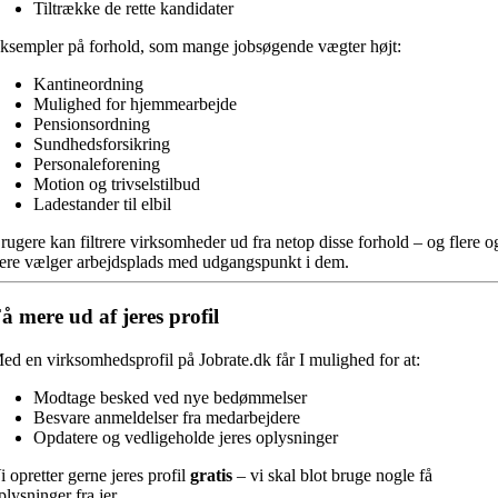
Tiltrække de rette kandidater
ksempler på forhold, som mange jobsøgende vægter højt:
Kantineordning
Mulighed for hjemmearbejde
Pensionsordning
Sundhedsforsikring
Personaleforening
Motion og trivselstilbud
Ladestander til elbil
rugere kan filtrere virksomheder ud fra netop disse forhold – og flere o
lere vælger arbejdsplads med udgangspunkt i dem.
å mere ud af jeres profil
ed en virksomhedsprofil på Jobrate.dk får I mulighed for at:
Modtage besked ved nye bedømmelser
Besvare anmeldelser fra medarbejdere
Opdatere og vedligeholde jeres oplysninger
i opretter gerne jeres profil
gratis
– vi skal blot bruge nogle få
plysninger fra jer.