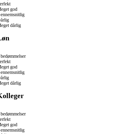
erfekt
eget god
ennemsnitlig
årlig
eget dårlig
Løn
 bedømmelser
erfekt
eget god
ennemsnitlig
årlig
eget dårlig
Kolleger
 bedømmelser
erfekt
eget god
ennemsnitlig