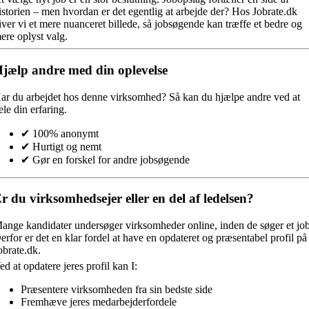
istorien – men hvordan er det egentlig at arbejde der? Hos Jobrate.dk
iver vi et mere nuanceret billede, så jobsøgende kan træffe et bedre og
ere oplyst valg.
jælp andre med din oplevelse
ar du arbejdet hos denne virksomhed?
Så kan du hjælpe andre ved at
ele din erfaring.
✔ 100% anonymt
✔ Hurtigt og nemt
✔ Gør en forskel for andre jobsøgende
r du virksomhedsejer eller en del af ledelsen?
ange kandidater undersøger virksomheder online, inden de søger et job
erfor er det en klar fordel at have en opdateret og præsentabel profil på
obrate.dk.
ed at opdatere jeres profil kan I:
Præsentere virksomheden fra sin bedste side
Fremhæve jeres medarbejderfordele