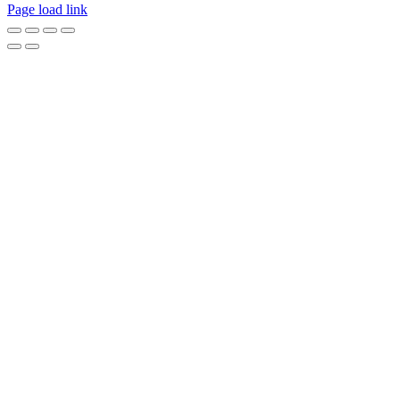
Page load link
Go
to
Top