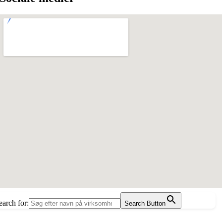
earch for:
Search Button