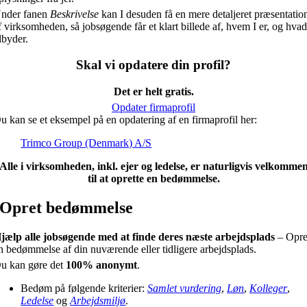
nder fanen
Beskrivelse
kan I desuden få en mere detaljeret præsentatio
f virksomheden, så jobsøgende får et klart billede af, hvem I er, og hvad
ilbyder.
Skal vi opdatere din profil?
Det er helt gratis.
Opdater firmaprofil
u kan se et eksempel på en opdatering af en firmaprofil her:
Trimco Group (Denmark) A/S
Alle i virksomheden, inkl. ejer og ledelse, er naturligvis velkomme
til at oprette en bedømmelse.
Opret bedømmelse
jælp alle jobsøgende med at finde deres næste arbejdsplads
– Opre
n bedømmelse af din nuværende eller tidligere arbejdsplads.
u kan gøre det
100% anonymt
.
Bedøm på følgende kriterier:
Samlet vurdering
,
Løn
,
Kolleger
,
Ledelse
og
Arbejdsmiljø
.