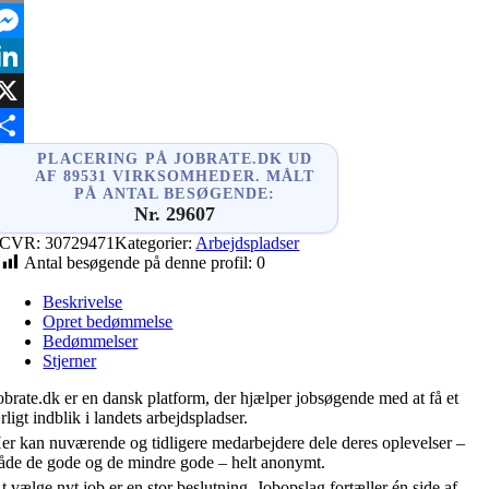
mail
essenger
inkedIn
X
hare
PLACERING PÅ JOBRATE.DK UD
AF 89531 VIRKSOMHEDER. MÅLT
PÅ ANTAL BESØGENDE:
Nr. 29607
CVR:
30729471
Kategorier:
Arbejdspladser
Antal besøgende på denne profil:
0
Beskrivelse
Opret bedømmelse
Bedømmelser
Stjerner
obrate.dk er en dansk platform, der hjælper jobsøgende med at få et
rligt indblik i landets arbejdspladser.
er kan nuværende og tidligere medarbejdere dele deres oplevelser –
åde de gode og de mindre gode – helt anonymt.
t vælge nyt job er en stor beslutning. Jobopslag fortæller én side af