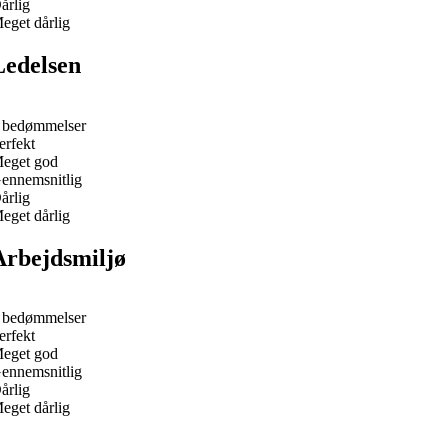
årlig
eget dårlig
Ledelsen
 bedømmelser
erfekt
eget god
ennemsnitlig
årlig
eget dårlig
Arbejdsmiljø
 bedømmelser
erfekt
eget god
ennemsnitlig
årlig
eget dårlig