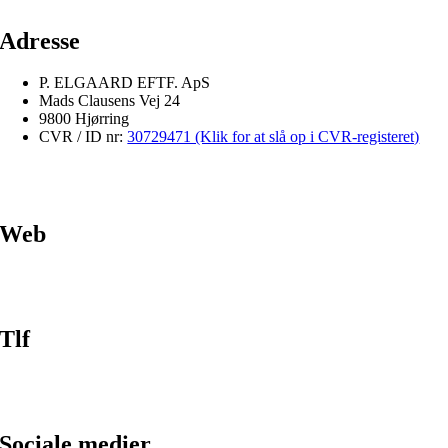
Adresse
P. ELGAARD EFTF. ApS
Mads Clausens Vej 24
9800 Hjørring
CVR / ID nr:
30729471 (Klik for at slå op i CVR-registeret)
Web
Tlf
Sociale medier