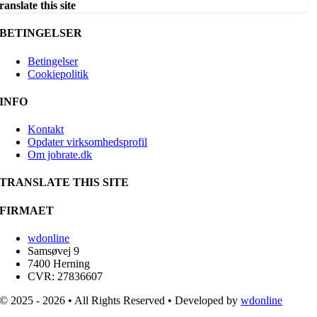
ranslate this site
BETINGELSER
Betingelser
Cookiepolitik
INFO
Kontakt
Opdater virksomhedsprofil
Om jobrate.dk
TRANSLATE THIS SITE
FIRMAET
wdonline
Samsøvej 9
7400 Herning
CVR: 27836607
© 2025 - 2026 • All Rights Reserved • Developed by
wdonline