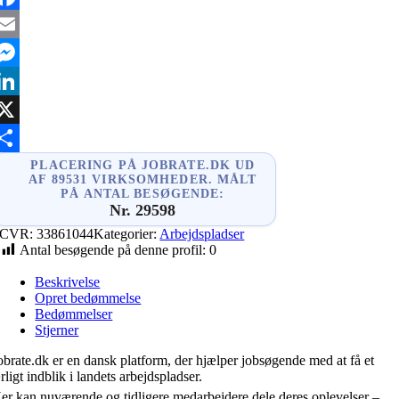
acebook
mail
essenger
inkedIn
X
hare
PLACERING PÅ JOBRATE.DK UD
AF 89531 VIRKSOMHEDER. MÅLT
PÅ ANTAL BESØGENDE:
Nr. 29598
CVR:
33861044
Kategorier:
Arbejdspladser
Antal besøgende på denne profil:
0
Beskrivelse
Opret bedømmelse
Bedømmelser
Stjerner
obrate.dk er en dansk platform, der hjælper jobsøgende med at få et
rligt indblik i landets arbejdspladser.
er kan nuværende og tidligere medarbejdere dele deres oplevelser –