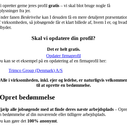
i opretter gerne jeres profil
gratis
– vi skal blot bruge nogle få
plysninger fra jer.
nder fanen
Beskrivelse
kan I desuden få en mere detaljeret præsentatio
f virksomheden, så jobsøgende får et klart billede af, hvem I er, og hvad
ilbyder.
Skal vi opdatere din profil?
Det er helt gratis.
Opdater firmaprofil
u kan se et eksempel på en opdatering af en firmaprofil her:
Trimco Group (Denmark) A/S
Alle i virksomheden, inkl. ejer og ledelse, er naturligvis velkomme
til at oprette en bedømmelse.
Opret bedømmelse
jælp alle jobsøgende med at finde deres næste arbejdsplads
– Opre
n bedømmelse af din nuværende eller tidligere arbejdsplads.
u kan gøre det
100% anonymt
.