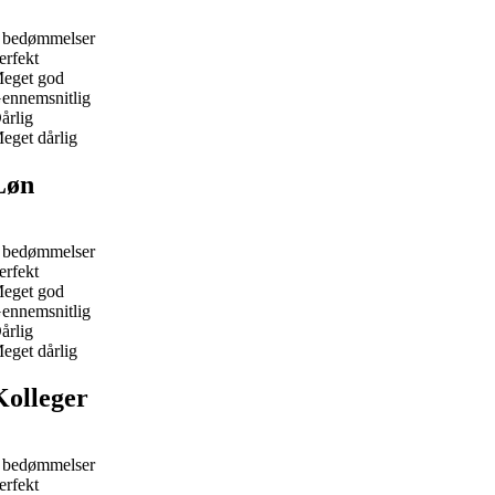
 bedømmelser
erfekt
eget god
ennemsnitlig
årlig
eget dårlig
Løn
 bedømmelser
erfekt
eget god
ennemsnitlig
årlig
eget dårlig
Kolleger
 bedømmelser
erfekt