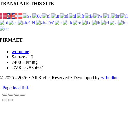
TRANSLATE THIS SITE
FIRMAET
wdonline
Samsøvej 9
7400 Herning
CVR: 27836607
© 2025 - 2026 • All Rights Reserved • Developed by
wdonline
Page load link
Go
to
Top