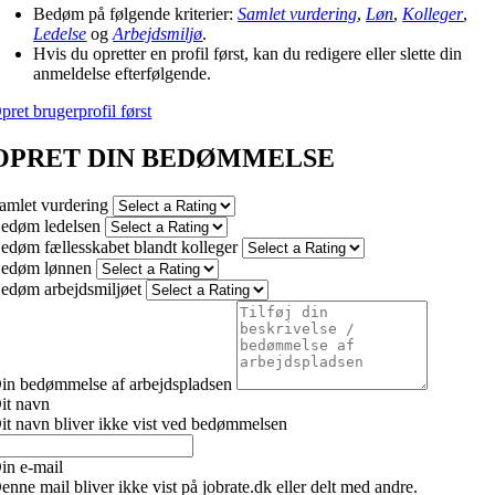
Bedøm på følgende kriterier:
Samlet vurdering
,
Løn
,
Kolleger
,
Ledelse
og
Arbejdsmiljø
.
Hvis du opretter en profil først, kan du redigere eller slette din
anmeldelse efterfølgende.
pret brugerprofil først
OPRET DIN BEDØMMELSE
amlet vurdering
edøm ledelsen
edøm fællesskabet blandt kolleger
edøm lønnen
edøm arbejdsmiljøet
in bedømmelse af arbejdspladsen
it navn
it navn bliver ikke vist ved bedømmelsen
in e-mail
enne mail bliver ikke vist på jobrate.dk eller delt med andre.