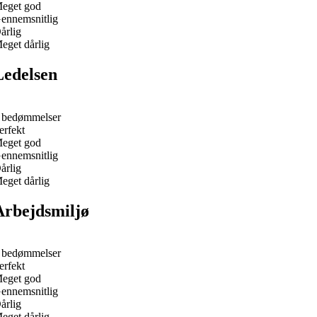
eget god
ennemsnitlig
årlig
eget dårlig
Ledelsen
 bedømmelser
erfekt
eget god
ennemsnitlig
årlig
eget dårlig
Arbejdsmiljø
 bedømmelser
erfekt
eget god
ennemsnitlig
årlig
eget dårlig