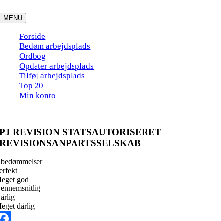
Skip
to
MENU
content
Forside
Bedøm arbejdsplads
Ordbog
Opdater arbejdsplads
Tilføj arbejdsplads
Top 20
Min konto
PJ REVISION STATSAUTORISERET
REVISIONSANPARTSSELSKAB
 bedømmelser
erfekt
eget god
ennemsnitlig
årlig
eget dårlig