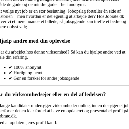
åde de gode og de mindre gode – helt anonymt.
t vælge nyt job er en stor beslutning. Jobopslag fortæller én side af
istorien – men hvordan er det egentlig at arbejde der? Hos Jobrate.dk
iver vi et mere nuanceret billede, så jobsøgende kan træffe et bedre og
ere oplyst valg.
jælp andre med din oplevelse
ar du arbejdet hos denne virksomhed?
Så kan du hjælpe andre ved at
ele din erfaring.
✔ 100% anonymt
✔ Hurtigt og nemt
✔ Gør en forskel for andre jobsøgende
r du virksomhedsejer eller en del af ledelsen?
ange kandidater undersøger virksomheder online, inden de søger et job
erfor er det en klar fordel at have en opdateret og præsentabel profil på
obrate.dk.
ed at opdatere jeres profil kan I: