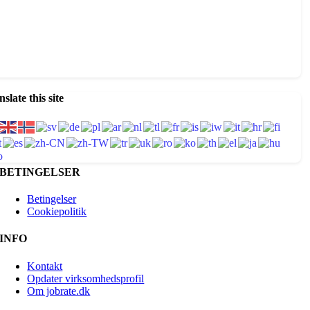
slate this site
BETINGELSER
Betingelser
Cookiepolitik
INFO
Kontakt
Opdater virksomhedsprofil
Om jobrate.dk