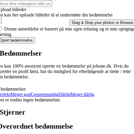
pload billeder
u kan her uploade billeder til at understøtte din bedømmelse
Drag & Drop your photos or
Browse
Denne anmeldelse er baseret på min egen erfaring og er min oprigtig
ening.
Opret bedømmelse
Bedømmelser
u kan 100% anonymt oprette en bedømmelse på jobrate.dk. Hvis du
pretter en profil først, har du mulighed for efterfølgende at slette / rette
in bedømmelse.
 bedømmelser
erfekt
Meget god
Gennemsnitlig
Dårlig
Meget dårlig
er er endnu ingen bedømmelser.
Stjerner
Overordnet bedømmelse