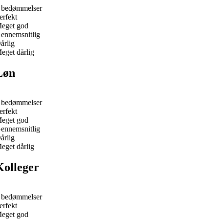
 bedømmelser
erfekt
eget god
ennemsnitlig
årlig
eget dårlig
Løn
 bedømmelser
erfekt
eget god
ennemsnitlig
årlig
eget dårlig
Kolleger
 bedømmelser
erfekt
eget god