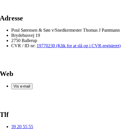
Adresse
Poul Sørensen & Søn v/Snedkermester Thomas J Pantmann
Brydehusvej 19
2750 Ballerup
CVR / ID nr:
19770230 (Klik for at slå op i CVR-registeret)
Web
Vis e-mail
Tlf
39 20 55 55