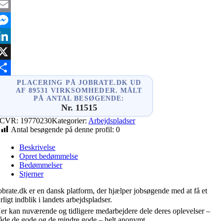
acebook
mail
essenger
inkedIn
X
hare
PLACERING PÅ JOBRATE.DK UD
AF 89531 VIRKSOMHEDER. MÅLT
PÅ ANTAL BESØGENDE:
Nr. 11515
CVR:
19770230
Kategorier:
Arbejdspladser
Antal besøgende på denne profil:
0
Beskrivelse
Opret bedømmelse
Bedømmelser
Stjerner
obrate.dk er en dansk platform, der hjælper jobsøgende med at få et
rligt indblik i landets arbejdspladser.
er kan nuværende og tidligere medarbejdere dele deres oplevelser –
åde de gode og de mindre gode – helt anonymt.