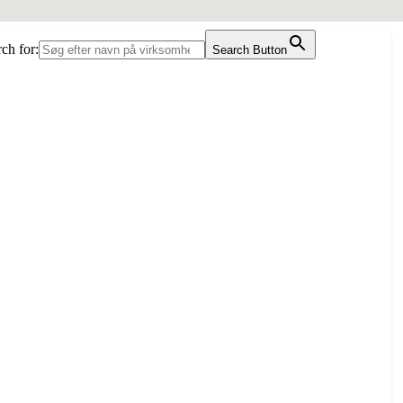
ch for:
Search Button