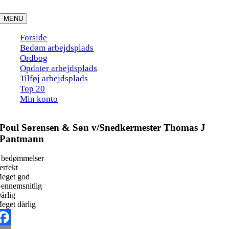
Skip
to
MENU
content
Forside
Bedøm arbejdsplads
Ordbog
Opdater arbejdsplads
Tilføj arbejdsplads
Top 20
Min konto
Poul Sørensen & Søn v/Snedkermester Thomas J
Pantmann
 bedømmelser
erfekt
eget god
ennemsnitlig
årlig
eget dårlig