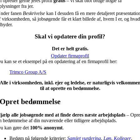
i opretter gerne jeres profil
gratis
– vi skal blot bruge nogle få
plysninger fra jer.
nder fanen
Beskrivelse
kan I desuden få en mere detaljeret præsentatio
f virksomheden, så jobsøgende får et klart billede af, hvem I er, og hvad
ilbyder.
Skal vi opdatere din profil?
Det er helt gratis.
Opdater firmaprofil
u kan se et eksempel på en opdatering af en firmaprofil her:
Trimco Group A/S
Alle i virksomheden, inkl. ejer og ledelse, er naturligvis velkomme
til at oprette en bedømmelse.
Opret bedømmelse
jælp alle jobsøgende med at finde deres næste arbejdsplads
– Opre
n bedømmelse af din nuværende eller tidligere arbejdsplads.
u kan gøre det
100% anonymt
.
Bedøm på følgende kriterier:
Samlet vurdering
,
Løn
,
Kolleger
,