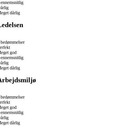
ennemsnitlig
årlig
eget dårlig
Ledelsen
 bedømmelser
erfekt
eget god
ennemsnitlig
årlig
eget dårlig
Arbejdsmiljø
 bedømmelser
erfekt
eget god
ennemsnitlig
årlig
eget dårlig