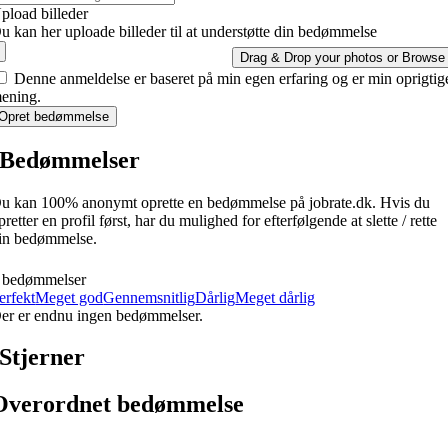
pload billeder
u kan her uploade billeder til at understøtte din bedømmelse
Drag & Drop your photos or
Browse
Denne anmeldelse er baseret på min egen erfaring og er min oprigtig
ening.
Opret bedømmelse
Bedømmelser
u kan 100% anonymt oprette en bedømmelse på jobrate.dk. Hvis du
pretter en profil først, har du mulighed for efterfølgende at slette / rette
in bedømmelse.
 bedømmelser
erfekt
Meget god
Gennemsnitlig
Dårlig
Meget dårlig
er er endnu ingen bedømmelser.
Stjerner
Overordnet bedømmelse