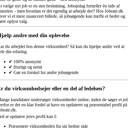
t vælge nyt job er en stor beslutning. Jobopslag fortæller én side af
istorien – men hvordan er det egentlig at arbejde der? Hos Jobrate.dk
iver vi et mere nuanceret billede, så jobsøgende kan træffe et bedre og
ere oplyst valg.
jælp andre med din oplevelse
ar du arbejdet hos denne virksomhed?
Så kan du hjælpe andre ved at
ele din erfaring.
✔ 100% anonymt
✔ Hurtigt og nemt
✔ Gør en forskel for andre jobsøgende
r du virksomhedsejer eller en del af ledelsen?
ange kandidater undersøger virksomheder online, inden de søger et job
erfor er det en klar fordel at have en opdateret og præsentabel profil på
obrate.dk.
ed at opdatere jeres profil kan I:
Præsentere virksomheden fra sin bedste side