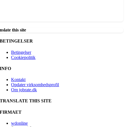
slate this site
BETINGELSER
Betingelser
Cookiepolitik
INFO
Kontakt
Opdater virksomhedsprofil
Om jobrate.dk
TRANSLATE THIS SITE
FIRMAET
wdonline