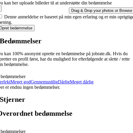
u kan her uploade billeder til at understøtte din bedømmelse
Drag & Drop your photos or
Browse
Denne anmeldelse er baseret på min egen erfaring og er min oprigtig
ening.
Opret bedømmelse
Bedømmelser
u kan 100% anonymt oprette en bedømmelse på jobrate.dk. Hvis du
pretter en profil først, har du mulighed for efterfølgende at slette / rette
in bedømmelse.
 bedømmelser
erfekt
Meget god
Gennemsnitlig
Dårlig
Meget dårlig
er er endnu ingen bedømmelser.
Stjerner
Overordnet bedømmelse
 bedømmelser