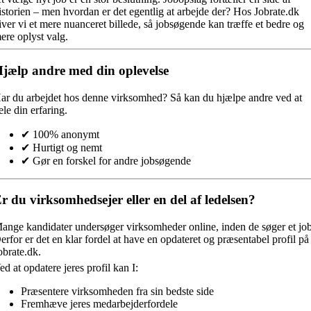
istorien – men hvordan er det egentlig at arbejde der? Hos Jobrate.dk
iver vi et mere nuanceret billede, så jobsøgende kan træffe et bedre og
ere oplyst valg.
jælp andre med din oplevelse
ar du arbejdet hos denne virksomhed?
Så kan du hjælpe andre ved at
ele din erfaring.
✔ 100% anonymt
✔ Hurtigt og nemt
✔ Gør en forskel for andre jobsøgende
r du virksomhedsejer eller en del af ledelsen?
ange kandidater undersøger virksomheder online, inden de søger et job
erfor er det en klar fordel at have en opdateret og præsentabel profil på
obrate.dk.
ed at opdatere jeres profil kan I:
Præsentere virksomheden fra sin bedste side
Fremhæve jeres medarbejderfordele