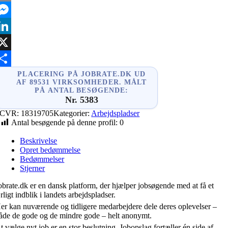
mail
essenger
inkedIn
X
hare
PLACERING PÅ JOBRATE.DK UD
AF 89531 VIRKSOMHEDER. MÅLT
PÅ ANTAL BESØGENDE:
Nr. 5383
CVR:
18319705
Kategorier:
Arbejdspladser
Antal besøgende på denne profil:
0
Beskrivelse
Opret bedømmelse
Bedømmelser
Stjerner
obrate.dk er en dansk platform, der hjælper jobsøgende med at få et
rligt indblik i landets arbejdspladser.
er kan nuværende og tidligere medarbejdere dele deres oplevelser –
åde de gode og de mindre gode – helt anonymt.
t vælge nyt job er en stor beslutning. Jobopslag fortæller én side af