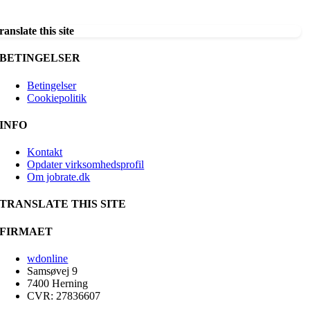
ranslate this site
BETINGELSER
Betingelser
Cookiepolitik
INFO
Kontakt
Opdater virksomhedsprofil
Om jobrate.dk
TRANSLATE THIS SITE
FIRMAET
wdonline
Samsøvej 9
7400 Herning
CVR: 27836607