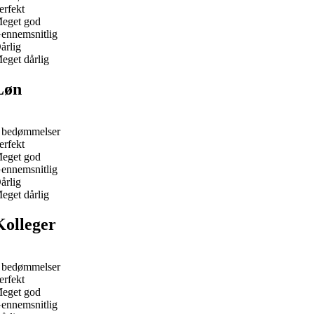
erfekt
eget god
ennemsnitlig
årlig
eget dårlig
Løn
 bedømmelser
erfekt
eget god
ennemsnitlig
årlig
eget dårlig
Kolleger
 bedømmelser
erfekt
eget god
ennemsnitlig