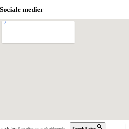
Sociale medier
earch for:
Search Button