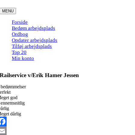
Skip
to
MENU
content
Forside
Bedøm arbejdsplads
Ordbog
Opdater arbejdsplads
Tilføj arbejdsplads
Top 20
Min konto
Railservice v/Erik Hamer Jessen
 bedømmelser
erfekt
eget god
ennemsnitlig
årlig
eget dårlig
acebook