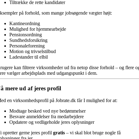
Tiltrække de rette kandidater
ksempler på forhold, som mange jobsøgende vægter højt:
Kantineordning
Mulighed for hjemmearbejde
Pensionsordning
Sundhedsforsikring
Personaleforening
Motion og trivselstilbud
Ladestander til elbil
rugere kan filtrere virksomheder ud fra netop disse forhold – og flere o
lere vælger arbejdsplads med udgangspunkt i dem.
å mere ud af jeres profil
ed en virksomhedsprofil på Jobrate.dk får I mulighed for at:
Modtage besked ved nye bedømmelser
Besvare anmeldelser fra medarbejdere
Opdatere og vedligeholde jeres oplysninger
i opretter gerne jeres profil
gratis
– vi skal blot bruge nogle få
plysninger fra jer.