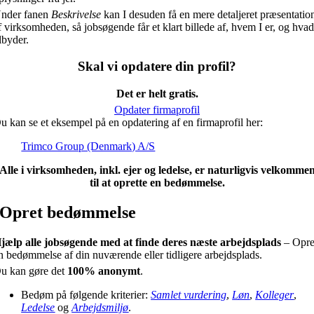
nder fanen
Beskrivelse
kan I desuden få en mere detaljeret præsentatio
f virksomheden, så jobsøgende får et klart billede af, hvem I er, og hvad
ilbyder.
Skal vi opdatere din profil?
Det er helt gratis.
Opdater firmaprofil
u kan se et eksempel på en opdatering af en firmaprofil her:
Trimco Group (Denmark) A/S
Alle i virksomheden, inkl. ejer og ledelse, er naturligvis velkomme
til at oprette en bedømmelse.
Opret bedømmelse
jælp alle jobsøgende med at finde deres næste arbejdsplads
– Opre
n bedømmelse af din nuværende eller tidligere arbejdsplads.
u kan gøre det
100% anonymt
.
Bedøm på følgende kriterier:
Samlet vurdering
,
Løn
,
Kolleger
,
Ledelse
og
Arbejdsmiljø
.