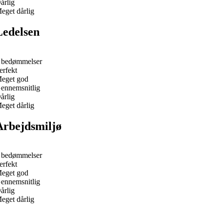
årlig
eget dårlig
Ledelsen
 bedømmelser
erfekt
eget god
ennemsnitlig
årlig
eget dårlig
Arbejdsmiljø
 bedømmelser
erfekt
eget god
ennemsnitlig
årlig
eget dårlig