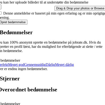
u kan her uploade billeder til at understøtte din bedømmelse
Drag & Drop your photos or
Browse
Denne anmeldelse er baseret på min egen erfaring og er min oprigtig
ening.
Opret bedømmelse
Bedømmelser
u kan 100% anonymt oprette en bedømmelse på jobrate.dk. Hvis du
pretter en profil først, har du mulighed for efterfølgende at slette / rette
in bedømmelse.
 bedømmelser
erfekt
Meget god
Gennemsnitlig
Dårlig
Meget dårlig
er er endnu ingen bedømmelser.
Stjerner
Overordnet bedømmelse
 bedømmelser