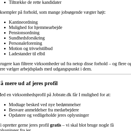
Tiltrække de rette kandidater
ksempler på forhold, som mange jobsøgende vægter højt:
Kantineordning
Mulighed for hjemmearbejde
Pensionsordning
Sundhedsforsikring
Personaleforening
Motion og trivselstilbud
Ladestander til elbil
rugere kan filtrere virksomheder ud fra netop disse forhold – og flere o
lere vælger arbejdsplads med udgangspunkt i dem.
å mere ud af jeres profil
ed en virksomhedsprofil på Jobrate.dk får I mulighed for at:
Modtage besked ved nye bedømmelser
Besvare anmeldelser fra medarbejdere
Opdatere og vedligeholde jeres oplysninger
i opretter gerne jeres profil
gratis
– vi skal blot bruge nogle få
plysninger fra jer.