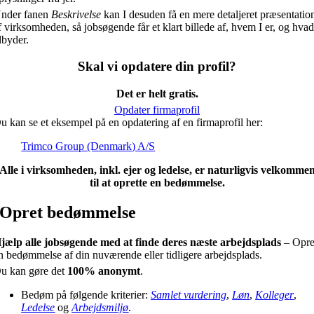
nder fanen
Beskrivelse
kan I desuden få en mere detaljeret præsentatio
f virksomheden, så jobsøgende får et klart billede af, hvem I er, og hvad
ilbyder.
Skal vi opdatere din profil?
Det er helt gratis.
Opdater firmaprofil
u kan se et eksempel på en opdatering af en firmaprofil her:
Trimco Group (Denmark) A/S
Alle i virksomheden, inkl. ejer og ledelse, er naturligvis velkomme
til at oprette en bedømmelse.
Opret bedømmelse
jælp alle jobsøgende med at finde deres næste arbejdsplads
– Opre
n bedømmelse af din nuværende eller tidligere arbejdsplads.
u kan gøre det
100% anonymt
.
Bedøm på følgende kriterier:
Samlet vurdering
,
Løn
,
Kolleger
,
Ledelse
og
Arbejdsmiljø
.