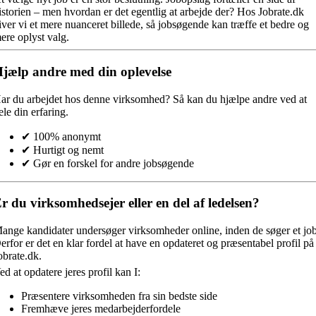
istorien – men hvordan er det egentlig at arbejde der? Hos Jobrate.dk
iver vi et mere nuanceret billede, så jobsøgende kan træffe et bedre og
ere oplyst valg.
jælp andre med din oplevelse
ar du arbejdet hos denne virksomhed?
Så kan du hjælpe andre ved at
ele din erfaring.
✔ 100% anonymt
✔ Hurtigt og nemt
✔ Gør en forskel for andre jobsøgende
r du virksomhedsejer eller en del af ledelsen?
ange kandidater undersøger virksomheder online, inden de søger et job
erfor er det en klar fordel at have en opdateret og præsentabel profil på
obrate.dk.
ed at opdatere jeres profil kan I:
Præsentere virksomheden fra sin bedste side
Fremhæve jeres medarbejderfordele