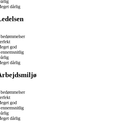
årlig
eget dårlig
Ledelsen
 bedømmelser
erfekt
eget god
ennemsnitlig
årlig
eget dårlig
Arbejdsmiljø
 bedømmelser
erfekt
eget god
ennemsnitlig
årlig
eget dårlig