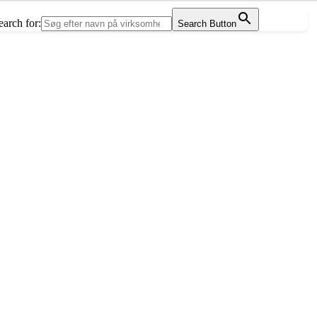
earch for:
Search Button