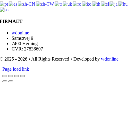
FIRMAET
wdonline
Samsøvej 9
7400 Herning
CVR: 27836607
© 2025 - 2026 • All Rights Reserved • Developed by
wdonline
Page load link
Go
to
Top