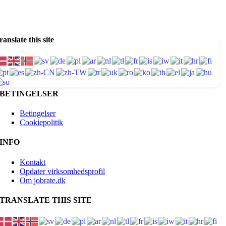
ranslate this site
BETINGELSER
Betingelser
Cookiepolitik
INFO
Kontakt
Opdater virksomhedsprofil
Om jobrate.dk
TRANSLATE THIS SITE