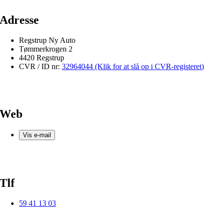
Adresse
Regstrup Ny Auto
Tømmerkrogen 2
4420 Regstrup
CVR / ID nr:
32964044 (Klik for at slå op i CVR-registeret)
Web
Vis e-mail
Tlf
59 41 13 03