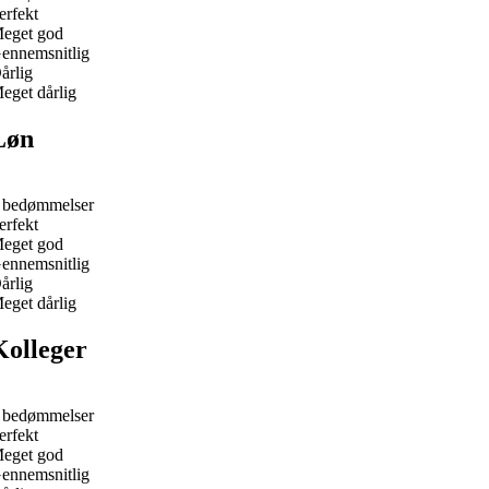
erfekt
eget god
ennemsnitlig
årlig
eget dårlig
Løn
 bedømmelser
erfekt
eget god
ennemsnitlig
årlig
eget dårlig
Kolleger
 bedømmelser
erfekt
eget god
ennemsnitlig