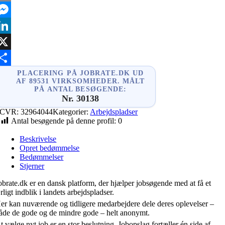
mail
essenger
inkedIn
X
hare
PLACERING PÅ JOBRATE.DK UD
AF 89531 VIRKSOMHEDER. MÅLT
PÅ ANTAL BESØGENDE:
Nr. 30138
CVR:
32964044
Kategorier:
Arbejdspladser
Antal besøgende på denne profil:
0
Beskrivelse
Opret bedømmelse
Bedømmelser
Stjerner
obrate.dk er en dansk platform, der hjælper jobsøgende med at få et
rligt indblik i landets arbejdspladser.
er kan nuværende og tidligere medarbejdere dele deres oplevelser –
åde de gode og de mindre gode – helt anonymt.
t vælge nyt job er en stor beslutning. Jobopslag fortæller én side af