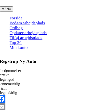
Skip
to
MENU
content
Forside
Bedøm arbejdsplads
Ordbog
Opdater arbejdsplads
Tilføj arbejdsplads
Top 20
Min konto
Regstrup Ny Auto
 bedømmelser
erfekt
eget god
ennemsnitlig
årlig
eget dårlig
acebook