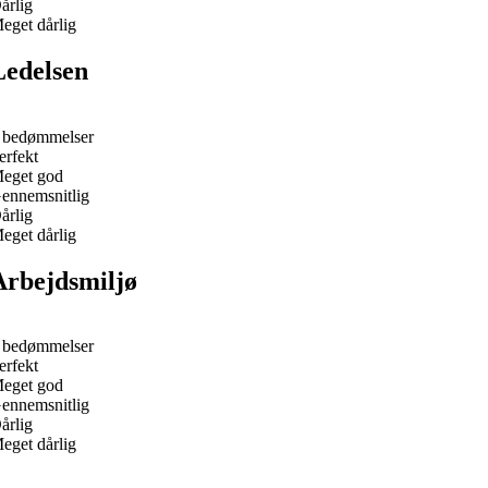
årlig
eget dårlig
Ledelsen
 bedømmelser
erfekt
eget god
ennemsnitlig
årlig
eget dårlig
Arbejdsmiljø
 bedømmelser
erfekt
eget god
ennemsnitlig
årlig
eget dårlig