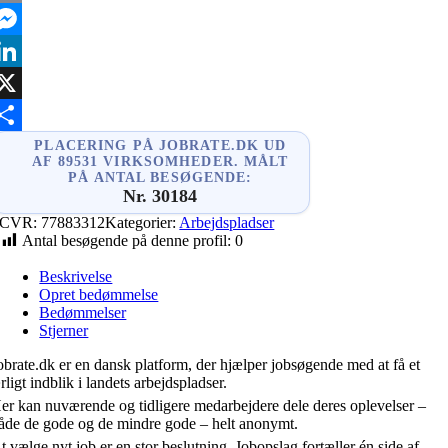
mail
essenger
inkedIn
X
hare
PLACERING PÅ JOBRATE.DK UD
AF 89531 VIRKSOMHEDER. MÅLT
PÅ ANTAL BESØGENDE:
Nr. 30184
CVR:
77883312
Kategorier:
Arbejdspladser
Antal besøgende på denne profil:
0
Beskrivelse
Opret bedømmelse
Bedømmelser
Stjerner
obrate.dk er en dansk platform, der hjælper jobsøgende med at få et
rligt indblik i landets arbejdspladser.
er kan nuværende og tidligere medarbejdere dele deres oplevelser –
åde de gode og de mindre gode – helt anonymt.
t vælge nyt job er en stor beslutning. Jobopslag fortæller én side af