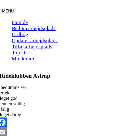
Skip
to
MENU
content
Forside
Bedøm arbejdsplads
Ordbog
Opdater arbejdsplads
Tilføj arbejdsplads
Top 20
Min konto
Rideklubben Astrup
 bedømmelser
erfekt
eget god
ennemsnitlig
årlig
eget dårlig
acebook