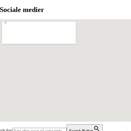
Sociale medier
ch for:
Search Button