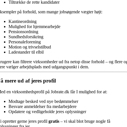
Tiltrække de rette kandidater
ksempler på forhold, som mange jobsøgende vægter højt:
Kantineordning
Mulighed for hjemmearbejde
Pensionsordning
Sundhedsforsikring
Personaleforening
Motion og trivselstilbud
Ladestander til elbil
rugere kan filtrere virksomheder ud fra netop disse forhold – og flere o
lere vælger arbejdsplads med udgangspunkt i dem.
å mere ud af jeres profil
ed en virksomhedsprofil på Jobrate.dk får I mulighed for at:
Modtage besked ved nye bedømmelser
Besvare anmeldelser fra medarbejdere
Opdatere og vedligeholde jeres oplysninger
i opretter gerne jeres profil
gratis
– vi skal blot bruge nogle få
plysninger fra jer.