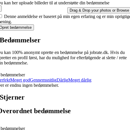
u kan her uploade billeder til at understøtte din bedømmelse
Drag & Drop your photos or
Browse
Denne anmeldelse er baseret på min egen erfaring og er min oprigtig
ening.
Opret bedømmelse
Bedømmelser
u kan 100% anonymt oprette en bedømmelse på jobrate.dk. Hvis du
pretter en profil først, har du mulighed for efterfølgende at slette / rette
in bedømmelse.
 bedømmelser
erfekt
Meget god
Gennemsnitlig
Dårlig
Meget dårlig
er er endnu ingen bedømmelser.
Stjerner
Overordnet bedømmelse
 bedømmelser