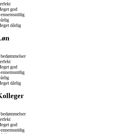
erfekt
eget god
ennemsnitlig
årlig
eget dårlig
Løn
 bedømmelser
erfekt
eget god
ennemsnitlig
årlig
eget dårlig
Kolleger
 bedømmelser
erfekt
eget god
ennemsnitlig