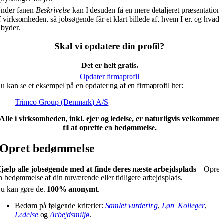
nder fanen
Beskrivelse
kan I desuden få en mere detaljeret præsentatio
f virksomheden, så jobsøgende får et klart billede af, hvem I er, og hvad
ilbyder.
Skal vi opdatere din profil?
Det er helt gratis.
Opdater firmaprofil
u kan se et eksempel på en opdatering af en firmaprofil her:
Trimco Group (Denmark) A/S
Alle i virksomheden, inkl. ejer og ledelse, er naturligvis velkomme
til at oprette en bedømmelse.
Opret bedømmelse
jælp alle jobsøgende med at finde deres næste arbejdsplads
– Opre
n bedømmelse af din nuværende eller tidligere arbejdsplads.
u kan gøre det
100% anonymt
.
Bedøm på følgende kriterier:
Samlet vurdering
,
Løn
,
Kolleger
,
Ledelse
og
Arbejdsmiljø
.