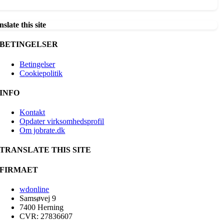
slate this site
BETINGELSER
Betingelser
Cookiepolitik
INFO
Kontakt
Opdater virksomhedsprofil
Om jobrate.dk
TRANSLATE THIS SITE
FIRMAET
wdonline
Samsøvej 9
7400 Herning
CVR: 27836607