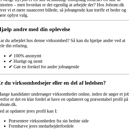
istorien – men hvordan er det egentlig at arbejde der? Hos Jobrate.dk
iver vi et mere nuanceret billede, så jobsøgende kan træffe et bedre og
ere oplyst valg.
jælp andre med din oplevelse
ar du arbejdet hos denne virksomhed?
Så kan du hjælpe andre ved at
ele din erfaring.
✔ 100% anonymt
✔ Hurtigt og nemt
✔ Gør en forskel for andre jobsøgende
r du virksomhedsejer eller en del af ledelsen?
ange kandidater undersøger virksomheder online, inden de søger et job
erfor er det en klar fordel at have en opdateret og præsentabel profil på
obrate.dk.
ed at opdatere jeres profil kan I:
Præsentere virksomheden fra sin bedste side
Fremhæve jeres medarbejderfordele