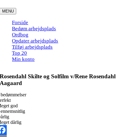
Skip
to
MENU
content
Forside
Bedøm arbejdsplads
Ordbog
Opdater arbejdsplads
Tilføj arbejdsplads
Top 20
Min konto
Rosendahl Skilte og Solfilm v/Rene Rosendahl
Aagaard
 bedømmelser
erfekt
eget god
ennemsnitlig
årlig
eget dårlig