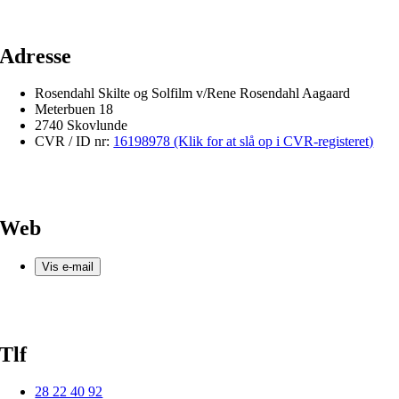
Adresse
Rosendahl Skilte og Solfilm v/Rene Rosendahl Aagaard
Meterbuen 18
2740 Skovlunde
CVR / ID nr:
16198978 (Klik for at slå op i CVR-registeret)
Web
Vis e-mail
Tlf
28 22 40 92