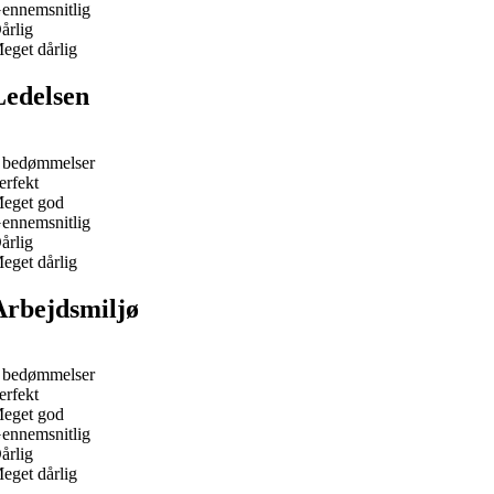
ennemsnitlig
årlig
eget dårlig
Ledelsen
 bedømmelser
erfekt
eget god
ennemsnitlig
årlig
eget dårlig
Arbejdsmiljø
 bedømmelser
erfekt
eget god
ennemsnitlig
årlig
eget dårlig