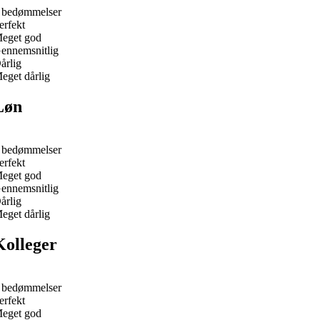
 bedømmelser
erfekt
eget god
ennemsnitlig
årlig
eget dårlig
Løn
 bedømmelser
erfekt
eget god
ennemsnitlig
årlig
eget dårlig
Kolleger
 bedømmelser
erfekt
eget god