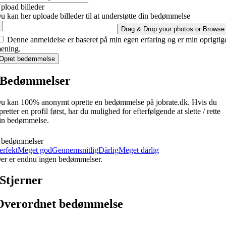
pload billeder
u kan her uploade billeder til at understøtte din bedømmelse
Drag & Drop your photos or
Browse
Denne anmeldelse er baseret på min egen erfaring og er min oprigtig
ening.
Opret bedømmelse
Bedømmelser
u kan 100% anonymt oprette en bedømmelse på jobrate.dk. Hvis du
pretter en profil først, har du mulighed for efterfølgende at slette / rette
in bedømmelse.
 bedømmelser
erfekt
Meget god
Gennemsnitlig
Dårlig
Meget dårlig
er er endnu ingen bedømmelser.
Stjerner
Overordnet bedømmelse