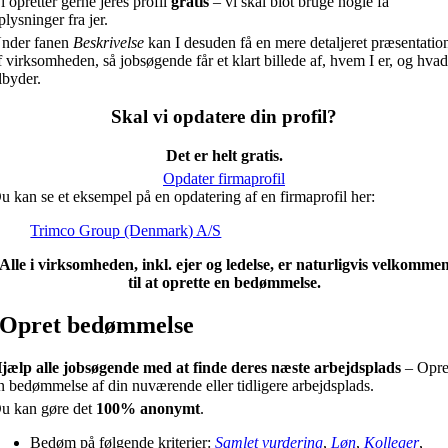
i opretter gerne jeres profil
gratis
– vi skal blot bruge nogle få
plysninger fra jer.
nder fanen
Beskrivelse
kan I desuden få en mere detaljeret præsentatio
f virksomheden, så jobsøgende får et klart billede af, hvem I er, og hvad
ilbyder.
Skal vi opdatere din profil?
Det er helt gratis.
Opdater firmaprofil
u kan se et eksempel på en opdatering af en firmaprofil her:
Trimco Group (Denmark) A/S
Alle i virksomheden, inkl. ejer og ledelse, er naturligvis velkomme
til at oprette en bedømmelse.
Opret bedømmelse
jælp alle jobsøgende med at finde deres næste arbejdsplads
– Opre
n bedømmelse af din nuværende eller tidligere arbejdsplads.
u kan gøre det
100% anonymt
.
Bedøm på følgende kriterier:
Samlet vurdering
,
Løn
,
Kolleger
,