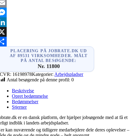
acebook
mail
essenger
inkedIn
X
hare
PLACERING PÅ JOBRATE.DK UD
AF 89531 VIRKSOMHEDER. MÅLT
PÅ ANTAL BESØGENDE:
Nr. 11800
CVR:
16198978
Kategorier:
Arbejdspladser
Antal besøgende på denne profil:
0
Beskrivelse
Opret bedømmelse
Bedømmelser
Stjerner
obrate.dk er en dansk platform, der hjælper jobsøgende med at få et
rligt indblik i landets arbejdspladser.
er kan nuværende og tidligere medarbejdere dele deres oplevelser –
åde de gode og de mindre gode – helt anonymt.