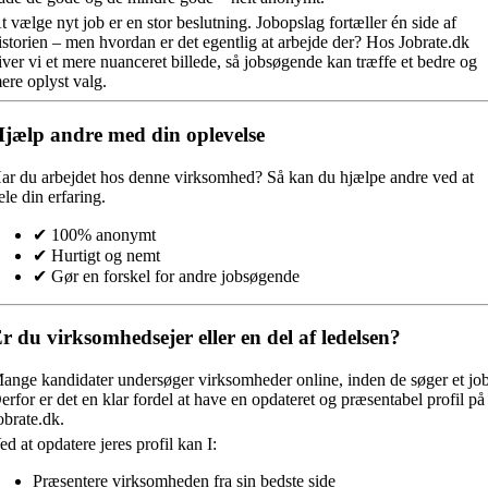
t vælge nyt job er en stor beslutning. Jobopslag fortæller én side af
istorien – men hvordan er det egentlig at arbejde der? Hos Jobrate.dk
iver vi et mere nuanceret billede, så jobsøgende kan træffe et bedre og
ere oplyst valg.
jælp andre med din oplevelse
ar du arbejdet hos denne virksomhed?
Så kan du hjælpe andre ved at
ele din erfaring.
✔ 100% anonymt
✔ Hurtigt og nemt
✔ Gør en forskel for andre jobsøgende
r du virksomhedsejer eller en del af ledelsen?
ange kandidater undersøger virksomheder online, inden de søger et job
erfor er det en klar fordel at have en opdateret og præsentabel profil på
obrate.dk.
ed at opdatere jeres profil kan I:
Præsentere virksomheden fra sin bedste side