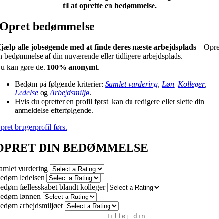
til at oprette en bedømmelse.
Opret bedømmelse
jælp alle jobsøgende med at finde deres næste arbejdsplads
– Opre
n bedømmelse af din nuværende eller tidligere arbejdsplads.
u kan gøre det
100% anonymt
.
Bedøm på følgende kriterier:
Samlet vurdering
,
Løn
,
Kolleger
,
Ledelse
og
Arbejdsmiljø
.
Hvis du opretter en profil først, kan du redigere eller slette din
anmeldelse efterfølgende.
pret brugerprofil først
OPRET DIN BEDØMMELSE
amlet vurdering
edøm ledelsen
edøm fællesskabet blandt kolleger
edøm lønnen
edøm arbejdsmiljøet