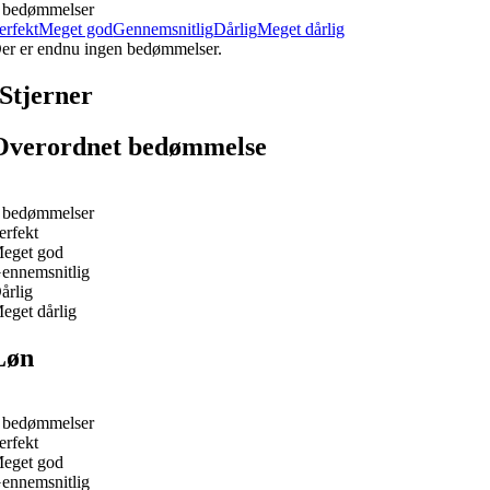
 bedømmelser
erfekt
Meget god
Gennemsnitlig
Dårlig
Meget dårlig
er er endnu ingen bedømmelser.
Stjerner
Overordnet bedømmelse
 bedømmelser
erfekt
eget god
ennemsnitlig
årlig
eget dårlig
Løn
 bedømmelser
erfekt
eget god
ennemsnitlig