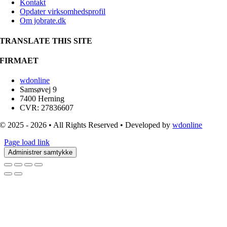
Kontakt
Opdater virksomhedsprofil
Om jobrate.dk
TRANSLATE THIS SITE
FIRMAET
wdonline
Samsøvej 9
7400 Herning
CVR: 27836607
© 2025 - 2026 • All Rights Reserved • Developed by
wdonline
Page load link
Administrer samtykke
Go
to
Top