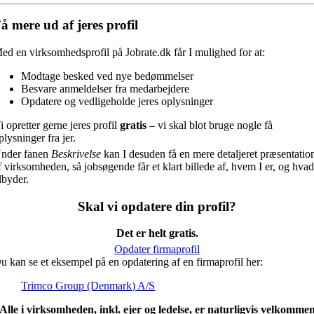
å mere ud af jeres profil
ed en virksomhedsprofil på Jobrate.dk får I mulighed for at:
Modtage besked ved nye bedømmelser
Besvare anmeldelser fra medarbejdere
Opdatere og vedligeholde jeres oplysninger
i opretter gerne jeres profil
gratis
– vi skal blot bruge nogle få
plysninger fra jer.
nder fanen
Beskrivelse
kan I desuden få en mere detaljeret præsentatio
f virksomheden, så jobsøgende får et klart billede af, hvem I er, og hvad
ilbyder.
Skal vi opdatere din profil?
Det er helt gratis.
Opdater firmaprofil
u kan se et eksempel på en opdatering af en firmaprofil her:
Trimco Group (Denmark) A/S
Alle i virksomheden, inkl. ejer og ledelse, er naturligvis velkomme