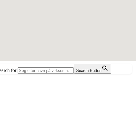
earch for:
Search Button