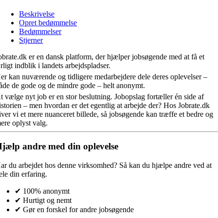
Beskrivelse
Opret bedømmelse
Bedømmelser
Stjerner
obrate.dk er en dansk platform, der hjælper jobsøgende med at få et
rligt indblik i landets arbejdspladser.
er kan nuværende og tidligere medarbejdere dele deres oplevelser –
åde de gode og de mindre gode – helt anonymt.
t vælge nyt job er en stor beslutning. Jobopslag fortæller én side af
istorien – men hvordan er det egentlig at arbejde der? Hos Jobrate.dk
iver vi et mere nuanceret billede, så jobsøgende kan træffe et bedre og
ere oplyst valg.
jælp andre med din oplevelse
ar du arbejdet hos denne virksomhed?
Så kan du hjælpe andre ved at
ele din erfaring.
✔ 100% anonymt
✔ Hurtigt og nemt
✔ Gør en forskel for andre jobsøgende