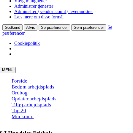
Vælg muligheder
Administrer tjenester
Administrer {vendor_count} leverandører
Læs mere om disse formål
Se
Godkend
Afvis
Se præferencer
Gem præferencer
præferencer
Cookiepolitik
Skip
to
MENU
content
Forside
Bedøm arbejdsplads
Ordbog
Opdater arbejdsplads
Tilføj arbejdsplads
Top 20
Min konto