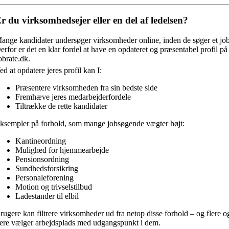
r du virksomhedsejer eller en del af ledelsen?
ange kandidater undersøger virksomheder online, inden de søger et job
erfor er det en klar fordel at have en opdateret og præsentabel profil på
obrate.dk.
ed at opdatere jeres profil kan I:
Præsentere virksomheden fra sin bedste side
Fremhæve jeres medarbejderfordele
Tiltrække de rette kandidater
ksempler på forhold, som mange jobsøgende vægter højt:
Kantineordning
Mulighed for hjemmearbejde
Pensionsordning
Sundhedsforsikring
Personaleforening
Motion og trivselstilbud
Ladestander til elbil
rugere kan filtrere virksomheder ud fra netop disse forhold – og flere o
lere vælger arbejdsplads med udgangspunkt i dem.