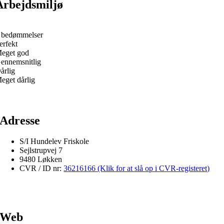
Arbejdsmiljø
 bedømmelser
erfekt
eget god
ennemsnitlig
årlig
eget dårlig
Adresse
S/I Hundelev Friskole
Sejlstrupvej 7
9480 Løkken
CVR / ID nr:
36216166 (Klik for at slå op i CVR-registeret)
Web