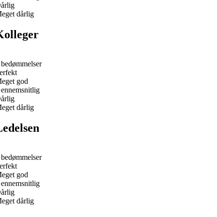
årlig
eget dårlig
Kolleger
 bedømmelser
erfekt
eget god
ennemsnitlig
årlig
eget dårlig
Ledelsen
 bedømmelser
erfekt
eget god
ennemsnitlig
årlig
eget dårlig