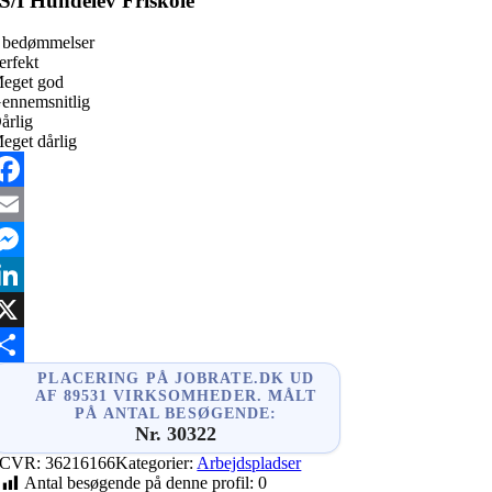
S/I Hundelev Friskole
 bedømmelser
erfekt
eget god
ennemsnitlig
årlig
eget dårlig
acebook
mail
essenger
inkedIn
X
hare
PLACERING PÅ JOBRATE.DK UD
AF 89531 VIRKSOMHEDER. MÅLT
PÅ ANTAL BESØGENDE:
Nr. 30322
CVR:
36216166
Kategorier:
Arbejdspladser
Antal besøgende på denne profil:
0