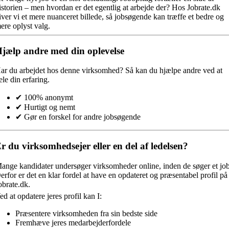
istorien – men hvordan er det egentlig at arbejde der? Hos Jobrate.dk
iver vi et mere nuanceret billede, så jobsøgende kan træffe et bedre og
ere oplyst valg.
jælp andre med din oplevelse
ar du arbejdet hos denne virksomhed?
Så kan du hjælpe andre ved at
ele din erfaring.
✔ 100% anonymt
✔ Hurtigt og nemt
✔ Gør en forskel for andre jobsøgende
r du virksomhedsejer eller en del af ledelsen?
ange kandidater undersøger virksomheder online, inden de søger et job
erfor er det en klar fordel at have en opdateret og præsentabel profil på
obrate.dk.
ed at opdatere jeres profil kan I:
Præsentere virksomheden fra sin bedste side
Fremhæve jeres medarbejderfordele