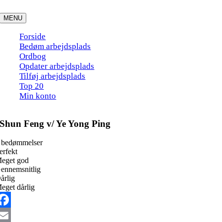
Skip
to
MENU
content
Forside
Bedøm arbejdsplads
Ordbog
Opdater arbejdsplads
Tilføj arbejdsplads
Top 20
Min konto
Shun Feng v/ Ye Yong Ping
 bedømmelser
erfekt
eget god
ennemsnitlig
årlig
eget dårlig
acebook