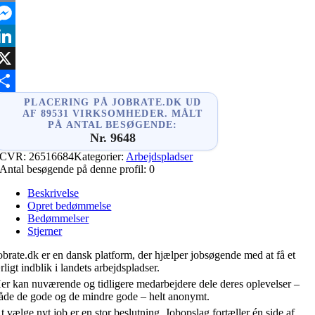
mail
essenger
inkedIn
X
hare
PLACERING PÅ JOBRATE.DK UD
AF 89531 VIRKSOMHEDER. MÅLT
PÅ ANTAL BESØGENDE:
Nr. 9648
CVR:
26516684
Kategorier:
Arbejdspladser
Antal besøgende på denne profil:
0
Beskrivelse
Opret bedømmelse
Bedømmelser
Stjerner
obrate.dk er en dansk platform, der hjælper jobsøgende med at få et
rligt indblik i landets arbejdspladser.
er kan nuværende og tidligere medarbejdere dele deres oplevelser –
åde de gode og de mindre gode – helt anonymt.
t vælge nyt job er en stor beslutning. Jobopslag fortæller én side af