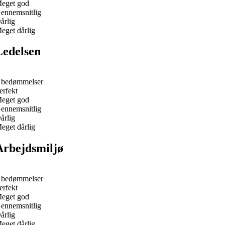
eget god
ennemsnitlig
årlig
eget dårlig
Ledelsen
 bedømmelser
erfekt
eget god
ennemsnitlig
årlig
eget dårlig
Arbejdsmiljø
 bedømmelser
erfekt
eget god
ennemsnitlig
årlig
eget dårlig