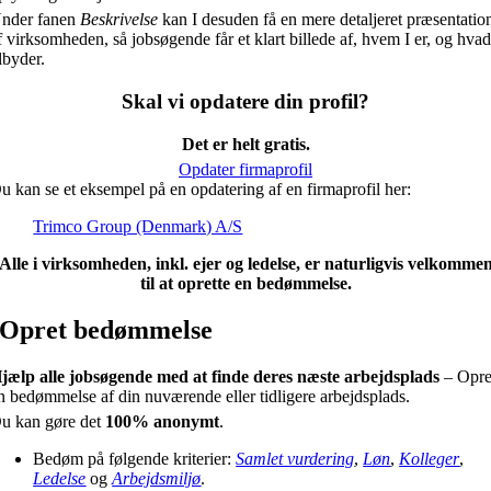
nder fanen
Beskrivelse
kan I desuden få en mere detaljeret præsentatio
f virksomheden, så jobsøgende får et klart billede af, hvem I er, og hvad
ilbyder.
Skal vi opdatere din profil?
Det er helt gratis.
Opdater firmaprofil
u kan se et eksempel på en opdatering af en firmaprofil her:
Trimco Group (Denmark) A/S
Alle i virksomheden, inkl. ejer og ledelse, er naturligvis velkomme
til at oprette en bedømmelse.
Opret bedømmelse
jælp alle jobsøgende med at finde deres næste arbejdsplads
– Opre
n bedømmelse af din nuværende eller tidligere arbejdsplads.
u kan gøre det
100% anonymt
.
Bedøm på følgende kriterier:
Samlet vurdering
,
Løn
,
Kolleger
,
Ledelse
og
Arbejdsmiljø
.