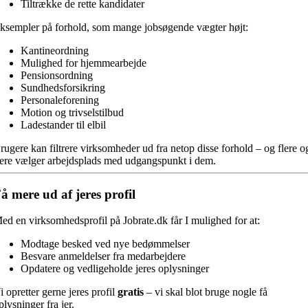
Tiltrække de rette kandidater
ksempler på forhold, som mange jobsøgende vægter højt:
Kantineordning
Mulighed for hjemmearbejde
Pensionsordning
Sundhedsforsikring
Personaleforening
Motion og trivselstilbud
Ladestander til elbil
rugere kan filtrere virksomheder ud fra netop disse forhold – og flere o
lere vælger arbejdsplads med udgangspunkt i dem.
å mere ud af jeres profil
ed en virksomhedsprofil på Jobrate.dk får I mulighed for at:
Modtage besked ved nye bedømmelser
Besvare anmeldelser fra medarbejdere
Opdatere og vedligeholde jeres oplysninger
i opretter gerne jeres profil
gratis
– vi skal blot bruge nogle få
plysninger fra jer.