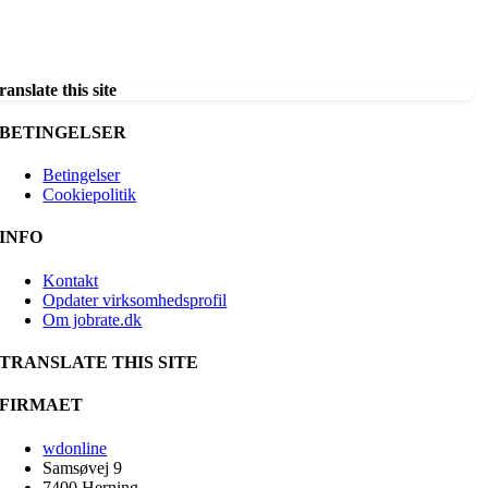
ranslate this site
BETINGELSER
Betingelser
Cookiepolitik
INFO
Kontakt
Opdater virksomhedsprofil
Om jobrate.dk
TRANSLATE THIS SITE
FIRMAET
wdonline
Samsøvej 9
7400 Herning