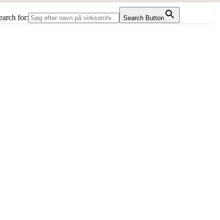
earch for:
Search Button