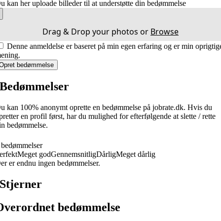
u kan her uploade billeder til at understøtte din bedømmelse
Drag & Drop your photos or
Browse
Denne anmeldelse er baseret på min egen erfaring og er min oprigtig
ening.
Opret bedømmelse
Bedømmelser
u kan 100% anonymt oprette en bedømmelse på jobrate.dk. Hvis du
pretter en profil først, har du mulighed for efterfølgende at slette / rette
in bedømmelse.
 bedømmelser
erfekt
Meget god
Gennemsnitlig
Dårlig
Meget dårlig
er er endnu ingen bedømmelser.
Stjerner
Overordnet bedømmelse