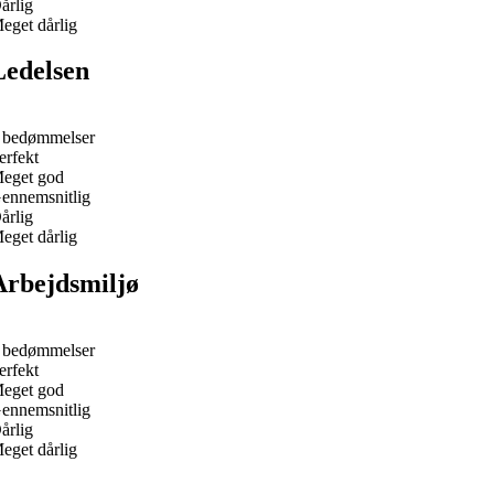
årlig
eget dårlig
Ledelsen
 bedømmelser
erfekt
eget god
ennemsnitlig
årlig
eget dårlig
Arbejdsmiljø
 bedømmelser
erfekt
eget god
ennemsnitlig
årlig
eget dårlig