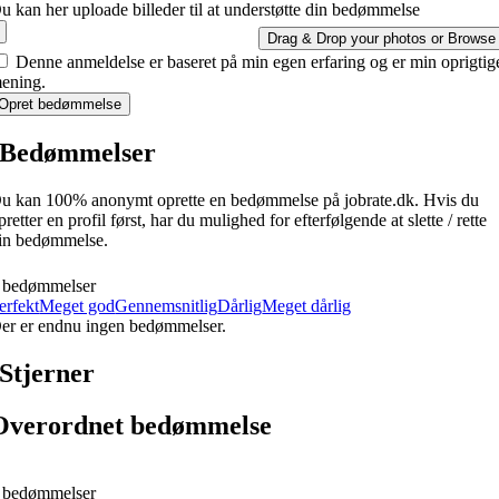
u kan her uploade billeder til at understøtte din bedømmelse
Drag & Drop your photos or
Browse
Denne anmeldelse er baseret på min egen erfaring og er min oprigtig
ening.
Opret bedømmelse
Bedømmelser
u kan 100% anonymt oprette en bedømmelse på jobrate.dk. Hvis du
pretter en profil først, har du mulighed for efterfølgende at slette / rette
in bedømmelse.
 bedømmelser
erfekt
Meget god
Gennemsnitlig
Dårlig
Meget dårlig
er er endnu ingen bedømmelser.
Stjerner
Overordnet bedømmelse
 bedømmelser