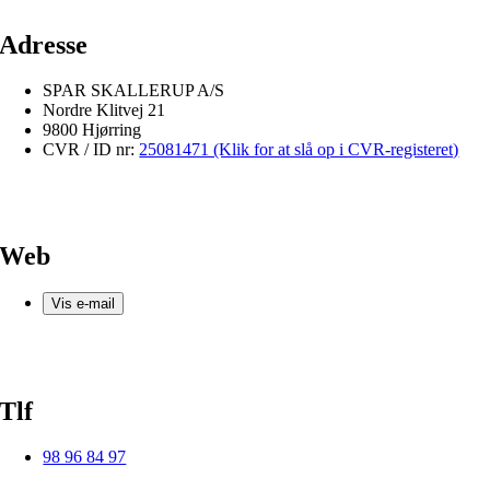
Adresse
SPAR SKALLERUP A/S
Nordre Klitvej 21
9800 Hjørring
CVR / ID nr:
25081471 (Klik for at slå op i CVR-registeret)
Web
Vis e-mail
Tlf
98 96 84 97