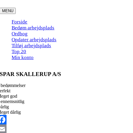
Skip
to
MENU
content
Forside
Bedøm arbejdsplads
Ordbog
Opdater arbejdsplads
Tilføj arbejdsplads
Top 20
Min konto
SPAR SKALLERUP A/S
 bedømmelser
erfekt
eget god
ennemsnitlig
årlig
eget dårlig
acebook