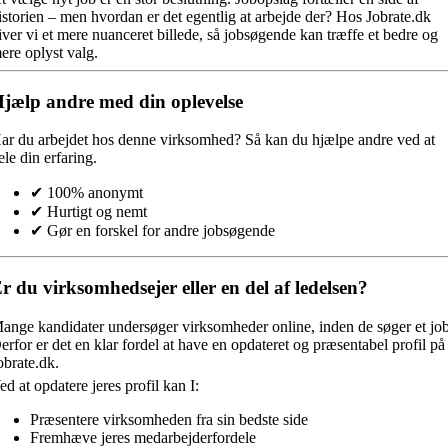
istorien – men hvordan er det egentlig at arbejde der? Hos Jobrate.dk
iver vi et mere nuanceret billede, så jobsøgende kan træffe et bedre og
ere oplyst valg.
jælp andre med din oplevelse
ar du arbejdet hos denne virksomhed?
Så kan du hjælpe andre ved at
ele din erfaring.
✔ 100% anonymt
✔ Hurtigt og nemt
✔ Gør en forskel for andre jobsøgende
r du virksomhedsejer eller en del af ledelsen?
ange kandidater undersøger virksomheder online, inden de søger et job
erfor er det en klar fordel at have en opdateret og præsentabel profil på
obrate.dk.
ed at opdatere jeres profil kan I:
Præsentere virksomheden fra sin bedste side
Fremhæve jeres medarbejderfordele