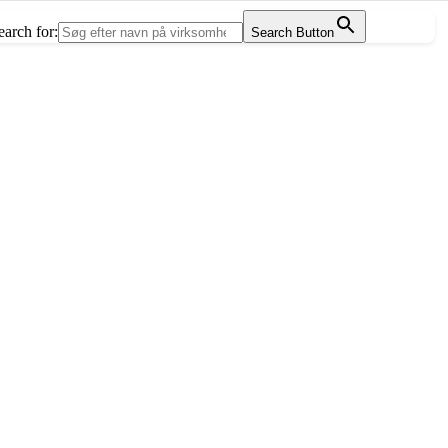
earch for:
Search Button