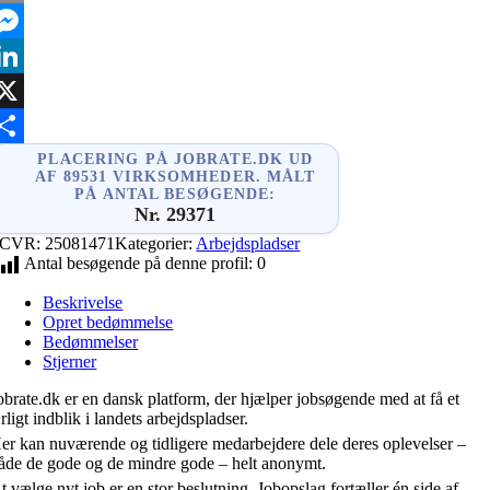
mail
essenger
inkedIn
X
hare
PLACERING PÅ JOBRATE.DK UD
AF 89531 VIRKSOMHEDER. MÅLT
PÅ ANTAL BESØGENDE:
Nr. 29371
CVR:
25081471
Kategorier:
Arbejdspladser
Antal besøgende på denne profil:
0
Beskrivelse
Opret bedømmelse
Bedømmelser
Stjerner
obrate.dk er en dansk platform, der hjælper jobsøgende med at få et
rligt indblik i landets arbejdspladser.
er kan nuværende og tidligere medarbejdere dele deres oplevelser –
åde de gode og de mindre gode – helt anonymt.
t vælge nyt job er en stor beslutning. Jobopslag fortæller én side af