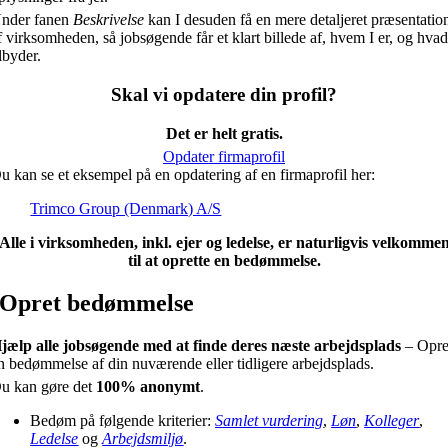
nder fanen
Beskrivelse
kan I desuden få en mere detaljeret præsentatio
f virksomheden, så jobsøgende får et klart billede af, hvem I er, og hvad
ilbyder.
Skal vi opdatere din profil?
Det er helt gratis.
Opdater firmaprofil
u kan se et eksempel på en opdatering af en firmaprofil her:
Trimco Group (Denmark) A/S
Alle i virksomheden, inkl. ejer og ledelse, er naturligvis velkomme
til at oprette en bedømmelse.
Opret bedømmelse
jælp alle jobsøgende med at finde deres næste arbejdsplads
– Opre
n bedømmelse af din nuværende eller tidligere arbejdsplads.
u kan gøre det
100% anonymt
.
Bedøm på følgende kriterier:
Samlet vurdering
,
Løn
,
Kolleger
,
Ledelse
og
Arbejdsmiljø
.