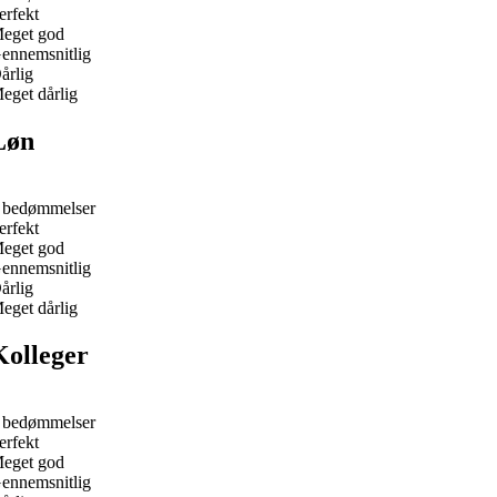
erfekt
eget god
ennemsnitlig
årlig
eget dårlig
Løn
 bedømmelser
erfekt
eget god
ennemsnitlig
årlig
eget dårlig
Kolleger
 bedømmelser
erfekt
eget god
ennemsnitlig