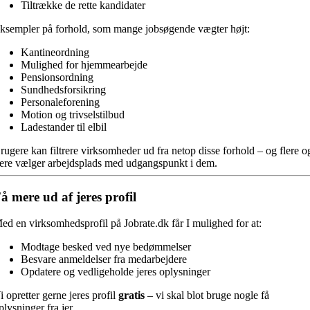
Tiltrække de rette kandidater
ksempler på forhold, som mange jobsøgende vægter højt:
Kantineordning
Mulighed for hjemmearbejde
Pensionsordning
Sundhedsforsikring
Personaleforening
Motion og trivselstilbud
Ladestander til elbil
rugere kan filtrere virksomheder ud fra netop disse forhold – og flere o
lere vælger arbejdsplads med udgangspunkt i dem.
å mere ud af jeres profil
ed en virksomhedsprofil på Jobrate.dk får I mulighed for at:
Modtage besked ved nye bedømmelser
Besvare anmeldelser fra medarbejdere
Opdatere og vedligeholde jeres oplysninger
i opretter gerne jeres profil
gratis
– vi skal blot bruge nogle få
plysninger fra jer.