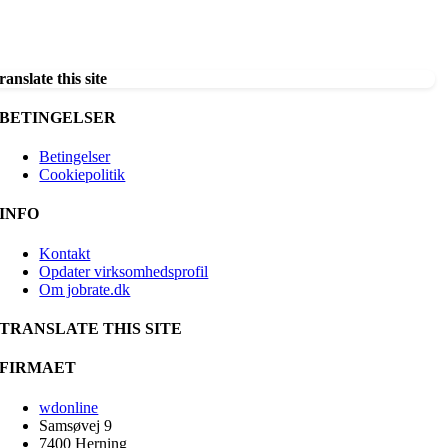
ranslate this site
BETINGELSER
Betingelser
Cookiepolitik
INFO
Kontakt
Opdater virksomhedsprofil
Om jobrate.dk
TRANSLATE THIS SITE
FIRMAET
wdonline
Samsøvej 9
7400 Herning