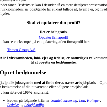
nder fanen
Beskrivelse
kan I desuden få en mere detaljeret præsentatio
f virksomheden, så jobsøgende får et klart billede af, hvem I er, og hvad
ilbyder.
Skal vi opdatere din profil?
Det er helt gratis.
Opdater firmaprofil
u kan se et eksempel på en opdatering af en firmaprofil her:
Trimco Group A/S
Alle i virksomheden, inkl. ejer og ledelse, er naturligvis velkomme
til at oprette en bedømmelse.
Opret bedømmelse
jælp alle jobsøgende med at finde deres næste arbejdsplads
– Opre
n bedømmelse af din nuværende eller tidligere arbejdsplads.
u kan gøre det
100% anonymt
.
Bedøm på følgende kriterier:
Samlet vurdering
,
Løn
,
Kolleger
,
Ledelse
og
Arbejdsmiljø
.