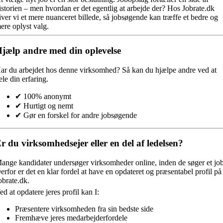
istorien – men hvordan er det egentlig at arbejde der? Hos Jobrate.dk
iver vi et mere nuanceret billede, så jobsøgende kan træffe et bedre og
ere oplyst valg.
jælp andre med din oplevelse
ar du arbejdet hos denne virksomhed?
Så kan du hjælpe andre ved at
ele din erfaring.
✔ 100% anonymt
✔ Hurtigt og nemt
✔ Gør en forskel for andre jobsøgende
r du virksomhedsejer eller en del af ledelsen?
ange kandidater undersøger virksomheder online, inden de søger et job
erfor er det en klar fordel at have en opdateret og præsentabel profil på
obrate.dk.
ed at opdatere jeres profil kan I:
Præsentere virksomheden fra sin bedste side
Fremhæve jeres medarbejderfordele