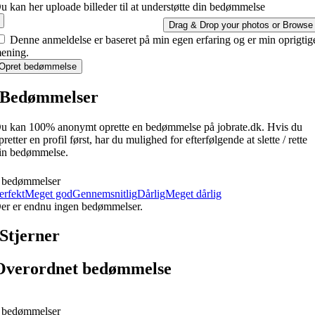
u kan her uploade billeder til at understøtte din bedømmelse
Drag & Drop your photos or
Browse
Denne anmeldelse er baseret på min egen erfaring og er min oprigtig
ening.
Opret bedømmelse
Bedømmelser
u kan 100% anonymt oprette en bedømmelse på jobrate.dk. Hvis du
pretter en profil først, har du mulighed for efterfølgende at slette / rette
in bedømmelse.
 bedømmelser
erfekt
Meget god
Gennemsnitlig
Dårlig
Meget dårlig
er er endnu ingen bedømmelser.
Stjerner
Overordnet bedømmelse
 bedømmelser