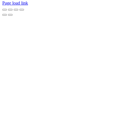
Page load link
Go
to
Top