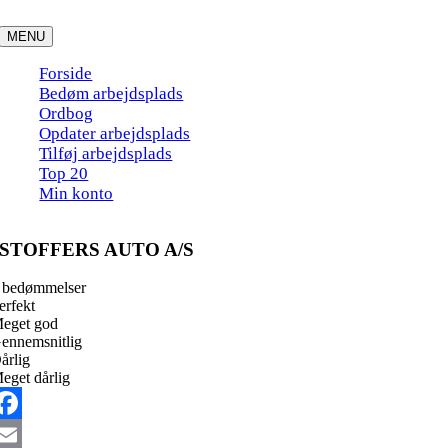
Skip
to
MENU
content
Forside
Bedøm arbejdsplads
Ordbog
Opdater arbejdsplads
Tilføj arbejdsplads
Top 20
Min konto
STOFFERS AUTO A/S
 bedømmelser
erfekt
eget god
ennemsnitlig
årlig
eget dårlig
acebook