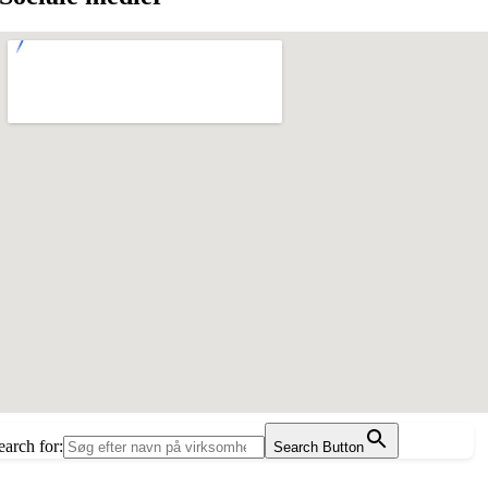
earch for:
Search Button