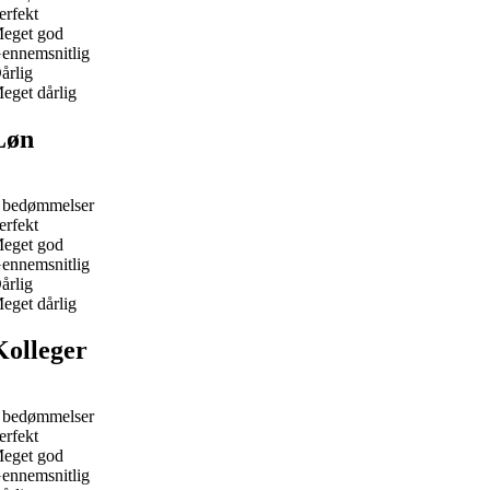
erfekt
eget god
ennemsnitlig
årlig
eget dårlig
Løn
 bedømmelser
erfekt
eget god
ennemsnitlig
årlig
eget dårlig
Kolleger
 bedømmelser
erfekt
eget god
ennemsnitlig