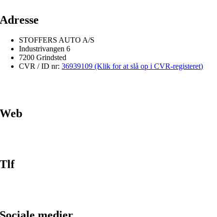
Adresse
STOFFERS AUTO A/S
Industrivangen 6
7200 Grindsted
CVR / ID nr:
36939109 (Klik for at slå op i CVR-registeret)
Web
Tlf
Sociale medier