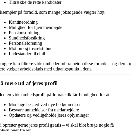
Tiltrække de rette kandidater
ksempler på forhold, som mange jobsøgende vægter højt:
Kantineordning
Mulighed for hjemmearbejde
Pensionsordning
Sundhedsforsikring
Personaleforening
Motion og trivselstilbud
Ladestander til elbil
rugere kan filtrere virksomheder ud fra netop disse forhold – og flere o
lere vælger arbejdsplads med udgangspunkt i dem.
å mere ud af jeres profil
ed en virksomhedsprofil på Jobrate.dk får I mulighed for at:
Modtage besked ved nye bedømmelser
Besvare anmeldelser fra medarbejdere
Opdatere og vedligeholde jeres oplysninger
i opretter gerne jeres profil
gratis
– vi skal blot bruge nogle få
plysninger fra jer.