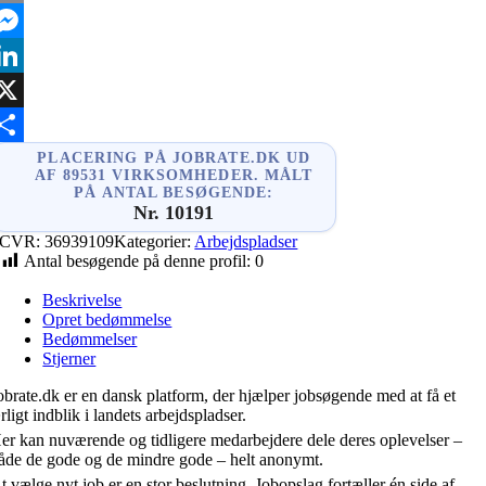
mail
essenger
inkedIn
X
hare
PLACERING PÅ JOBRATE.DK UD
AF 89531 VIRKSOMHEDER. MÅLT
PÅ ANTAL BESØGENDE:
Nr. 10191
CVR:
36939109
Kategorier:
Arbejdspladser
Antal besøgende på denne profil:
0
Beskrivelse
Opret bedømmelse
Bedømmelser
Stjerner
obrate.dk er en dansk platform, der hjælper jobsøgende med at få et
rligt indblik i landets arbejdspladser.
er kan nuværende og tidligere medarbejdere dele deres oplevelser –
åde de gode og de mindre gode – helt anonymt.
t vælge nyt job er en stor beslutning. Jobopslag fortæller én side af