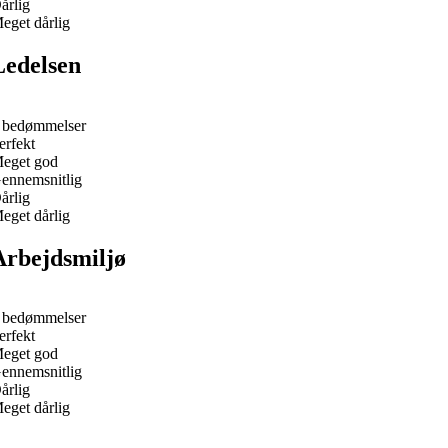
årlig
eget dårlig
Ledelsen
 bedømmelser
erfekt
eget god
ennemsnitlig
årlig
eget dårlig
Arbejdsmiljø
 bedømmelser
erfekt
eget god
ennemsnitlig
årlig
eget dårlig