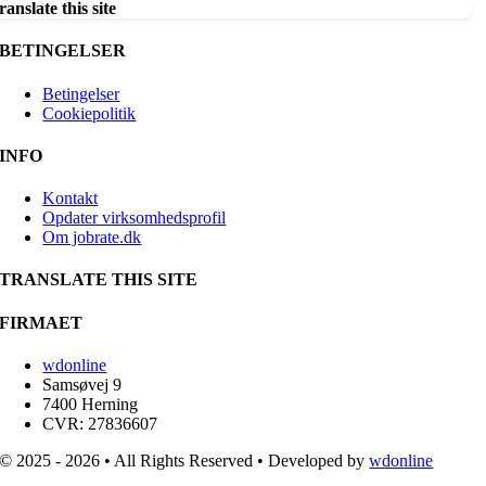
ranslate this site
BETINGELSER
Betingelser
Cookiepolitik
INFO
Kontakt
Opdater virksomhedsprofil
Om jobrate.dk
TRANSLATE THIS SITE
FIRMAET
wdonline
Samsøvej 9
7400 Herning
CVR: 27836607
© 2025 - 2026 • All Rights Reserved • Developed by
wdonline