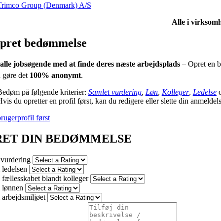
Trimco Group (Denmark) A/S
Alle i virksomh
pret bedømmelse
alle jobsøgende med at finde deres næste arbejdsplads
– Opret en b
 gøre det
100% anonymt
.
Bedøm på følgende kriterier:
Samlet vurdering
,
Løn
,
Kolleger
,
Ledelse
vis du opretter en profil først, kan du redigere eller slette din anmeldel
rugerprofil først
RET DIN BEDØMMELSE
 vurdering
ledelsen
fællesskabet blandt kolleger
 lønnen
arbejdsmiljøet