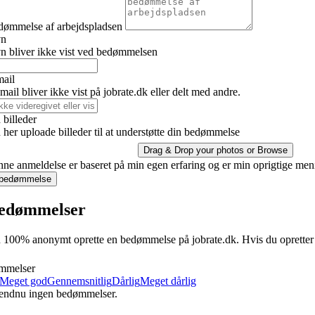
dømmelse af arbejdspladsen
vn
n bliver ikke vist ved bedømmelsen
mail
ail bliver ikke vist på jobrate.dk eller delt med andre.
billeder
her uploade billeder til at understøtte din bedømmelse
Drag & Drop your photos or
Browse
ne anmeldelse er baseret på min egen erfaring og er min oprigtige men
 bedømmelse
edømmelser
100% anonymt oprette en bedømmelse på jobrate.dk. Hvis du opretter en 
mmelser
Meget god
Gennemsnitlig
Dårlig
Meget dårlig
 endnu ingen bedømmelser.