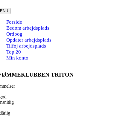
Skip
to
ENU
content
Forside
Bedøm arbejdsplads
Ordbog
Opdater arbejdsplads
Tilføj arbejdsplads
Top 20
Min konto
VØMMEKLUBBEN TRITON
mmelser
god
snitlig
dårlig
ook