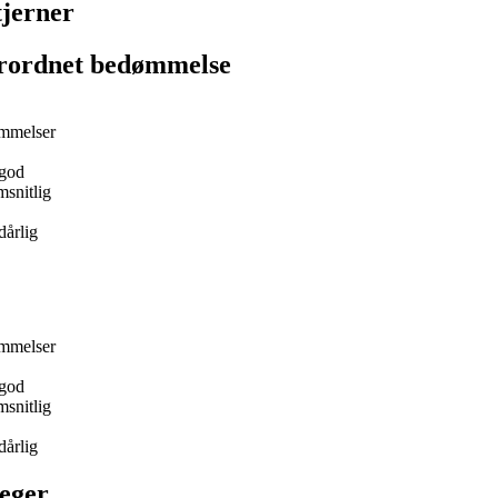
tjerner
rordnet bedømmelse
mmelser
god
snitlig
dårlig
mmelser
god
snitlig
dårlig
eger