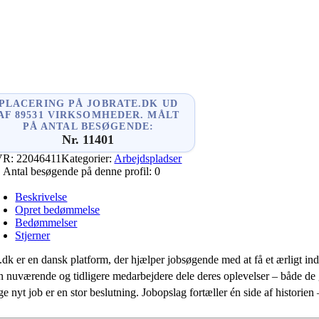
ger
In
PLACERING PÅ JOBRATE.DK UD
AF 89531 VIRKSOMHEDER. MÅLT
PÅ ANTAL BESØGENDE:
Nr. 11401
VR:
22046411
Kategorier:
Arbejdspladser
Antal besøgende på denne profil:
0
Beskrivelse
Opret bedømmelse
Bedømmelser
Stjerner
.dk er en dansk platform, der hjælper jobsøgende med at få et ærligt indb
 nuværende og tidligere medarbejdere dele deres oplevelser – både de
e nyt job er en stor beslutning. Jobopslag fortæller én side af historie