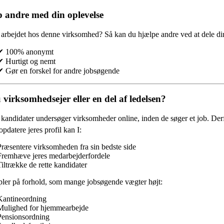
 andre med din oplevelse
 arbejdet hos denne virksomhed?
Så kan du hjælpe andre ved at dele din
✔ 100% anonymt
✔ Hurtigt og nemt
✔ Gør en forskel for andre jobsøgende
 virksomhedsejer eller en del af ledelsen?
andidater undersøger virksomheder online, inden de søger et job. Derfor
opdatere jeres profil kan I:
Præsentere virksomheden fra sin bedste side
Fremhæve jeres medarbejderfordele
Tiltrække de rette kandidater
ler på forhold, som mange jobsøgende vægter højt:
Kantineordning
Mulighed for hjemmearbejde
Pensionsordning