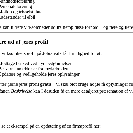
Sundhedsforsikring
Personaleforening
Motion og trivselstilbud
adestander til elbil
 kan filtrere virksomheder ud fra netop disse forhold – og flere og fl
re ud af jeres profil
virksomhedsprofil på Jobrate.dk får I mulighed for at:
Modtage besked ved nye bedømmelser
Besvare anmeldelser fra medarbejdere
Opdatere og vedligeholde jeres oplysninger
tter gerne jeres profil
gratis
– vi skal blot bruge nogle få oplysninger fra
fanen
Beskrivelse
kan I desuden få en mere detaljeret præsentation af vir
se et eksempel på en opdatering af en firmaprofil her: