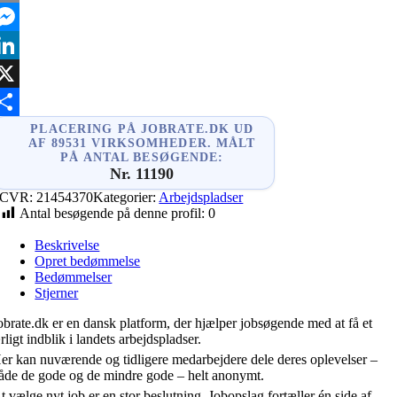
mail
essenger
inkedIn
X
hare
PLACERING PÅ JOBRATE.DK UD
AF 89531 VIRKSOMHEDER. MÅLT
PÅ ANTAL BESØGENDE:
Nr. 11190
CVR:
21454370
Kategorier:
Arbejdspladser
Antal besøgende på denne profil:
0
Beskrivelse
Opret bedømmelse
Bedømmelser
Stjerner
obrate.dk er en dansk platform, der hjælper jobsøgende med at få et
rligt indblik i landets arbejdspladser.
er kan nuværende og tidligere medarbejdere dele deres oplevelser –
åde de gode og de mindre gode – helt anonymt.
t vælge nyt job er en stor beslutning. Jobopslag fortæller én side af