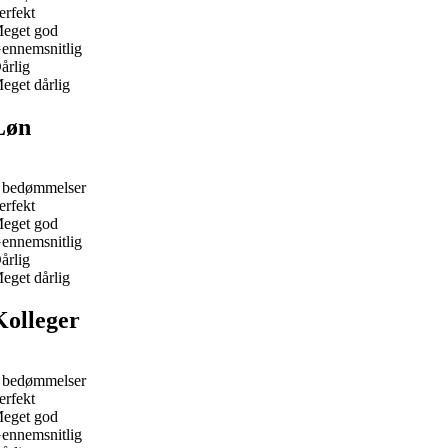
erfekt
eget god
ennemsnitlig
årlig
eget dårlig
Løn
 bedømmelser
erfekt
eget god
ennemsnitlig
årlig
eget dårlig
Kolleger
 bedømmelser
erfekt
eget god
ennemsnitlig