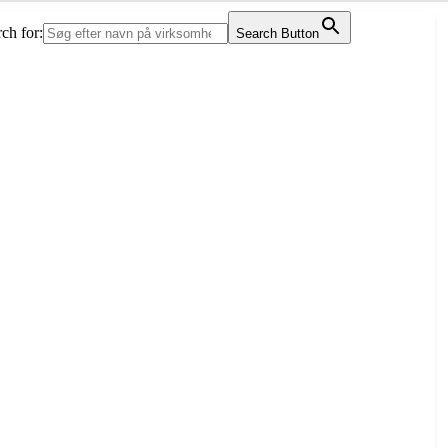
ch for:
Search Button