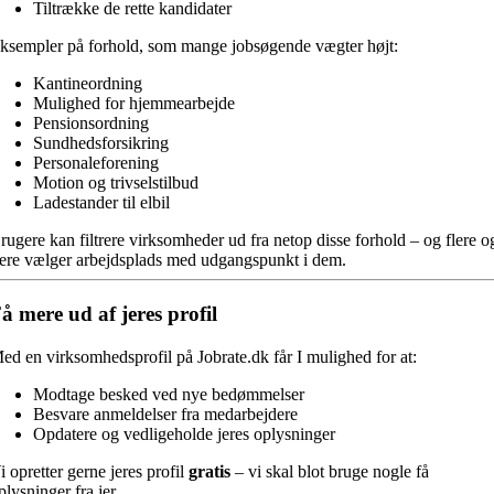
Tiltrække de rette kandidater
ksempler på forhold, som mange jobsøgende vægter højt:
Kantineordning
Mulighed for hjemmearbejde
Pensionsordning
Sundhedsforsikring
Personaleforening
Motion og trivselstilbud
Ladestander til elbil
rugere kan filtrere virksomheder ud fra netop disse forhold – og flere o
lere vælger arbejdsplads med udgangspunkt i dem.
å mere ud af jeres profil
ed en virksomhedsprofil på Jobrate.dk får I mulighed for at:
Modtage besked ved nye bedømmelser
Besvare anmeldelser fra medarbejdere
Opdatere og vedligeholde jeres oplysninger
i opretter gerne jeres profil
gratis
– vi skal blot bruge nogle få
plysninger fra jer.