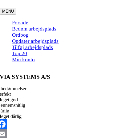
Skip
to
MENU
content
Forside
Bedøm arbejdsplads
Ordbog
Opdater arbejdsplads
Tilføj arbejdsplads
Top 20
Min konto
VIA SYSTEMS A/S
 bedømmelser
erfekt
eget god
ennemsnitlig
årlig
eget dårlig
acebook