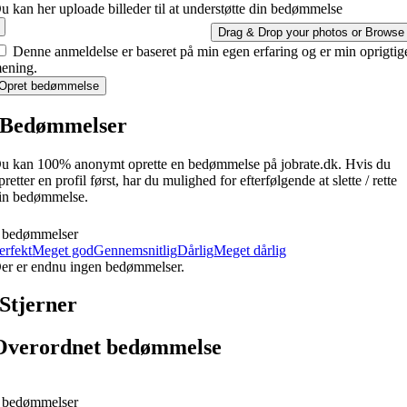
u kan her uploade billeder til at understøtte din bedømmelse
Drag & Drop your photos or
Browse
Denne anmeldelse er baseret på min egen erfaring og er min oprigtig
ening.
Opret bedømmelse
Bedømmelser
u kan 100% anonymt oprette en bedømmelse på jobrate.dk. Hvis du
pretter en profil først, har du mulighed for efterfølgende at slette / rette
in bedømmelse.
 bedømmelser
erfekt
Meget god
Gennemsnitlig
Dårlig
Meget dårlig
er er endnu ingen bedømmelser.
Stjerner
Overordnet bedømmelse
 bedømmelser