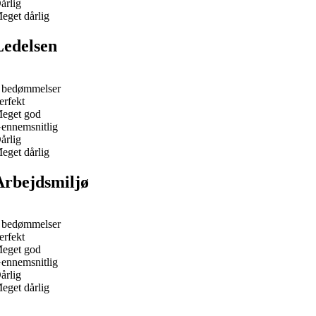
årlig
eget dårlig
Ledelsen
 bedømmelser
erfekt
eget god
ennemsnitlig
årlig
eget dårlig
Arbejdsmiljø
 bedømmelser
erfekt
eget god
ennemsnitlig
årlig
eget dårlig