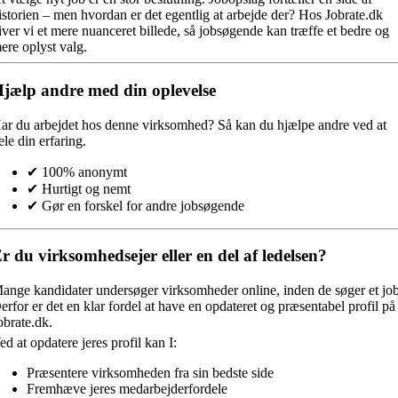
istorien – men hvordan er det egentlig at arbejde der? Hos Jobrate.dk
iver vi et mere nuanceret billede, så jobsøgende kan træffe et bedre og
ere oplyst valg.
jælp andre med din oplevelse
ar du arbejdet hos denne virksomhed?
Så kan du hjælpe andre ved at
ele din erfaring.
✔ 100% anonymt
✔ Hurtigt og nemt
✔ Gør en forskel for andre jobsøgende
r du virksomhedsejer eller en del af ledelsen?
ange kandidater undersøger virksomheder online, inden de søger et job
erfor er det en klar fordel at have en opdateret og præsentabel profil på
obrate.dk.
ed at opdatere jeres profil kan I:
Præsentere virksomheden fra sin bedste side
Fremhæve jeres medarbejderfordele