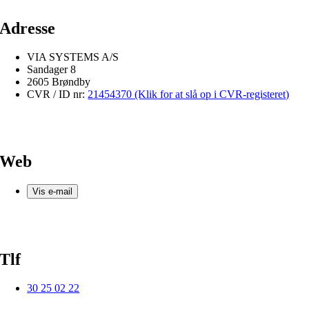
Adresse
VIA SYSTEMS A/S
Sandager 8
2605 Brøndby
CVR / ID nr:
21454370 (Klik for at slå op i CVR-registeret)
Web
Vis e-mail
Tlf
30 25 02 22