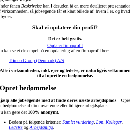
nder fanen
Beskrivelse
kan I desuden få en mere detaljeret præsentatio
f virksomheden, så jobsøgende får et klart billede af, hvem I er, og hvad
ilbyder.
Skal vi opdatere din profil?
Det er helt gratis.
Opdater firmaprofil
u kan se et eksempel på en opdatering af en firmaprofil her:
Trimco Group (Denmark) A/S
Alle i virksomheden, inkl. ejer og ledelse, er naturligvis velkomme
til at oprette en bedømmelse.
Opret bedømmelse
jælp alle jobsøgende med at finde deres næste arbejdsplads
– Opre
n bedømmelse af din nuværende eller tidligere arbejdsplads.
u kan gøre det
100% anonymt
.
Bedøm på følgende kriterier:
Samlet vurdering
,
Løn
,
Kolleger
,
Ledelse
og
Arbejdsmiljø
.