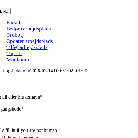
Skip
to
ENU
content
Forside
Bedøm arbejdsplads
Ordbog
Opdater arbejdsplads
Tilføj arbejdsplads
Top 20
Min konto
Log-ind
admin
2026-03-14T09:51:02+01:00
mail eller brugernavn
*
gangskode
*
y fill in if you are not human
Hold mig logget ind