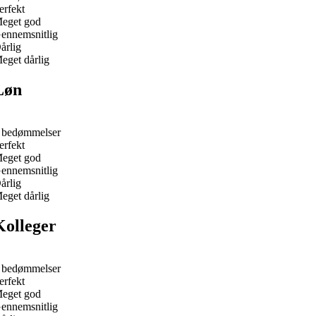
erfekt
eget god
ennemsnitlig
årlig
eget dårlig
Løn
 bedømmelser
erfekt
eget god
ennemsnitlig
årlig
eget dårlig
Kolleger
 bedømmelser
erfekt
eget god
ennemsnitlig