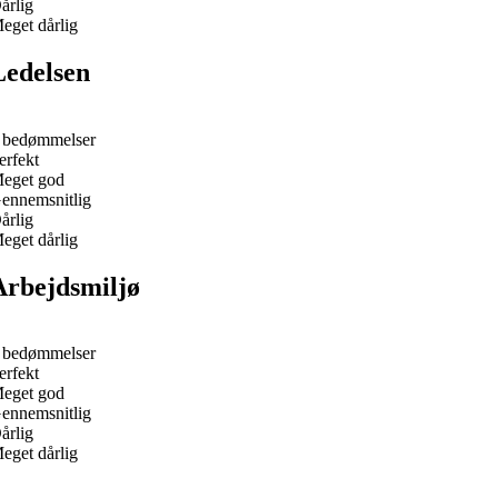
årlig
eget dårlig
Ledelsen
 bedømmelser
erfekt
eget god
ennemsnitlig
årlig
eget dårlig
Arbejdsmiljø
 bedømmelser
erfekt
eget god
ennemsnitlig
årlig
eget dårlig