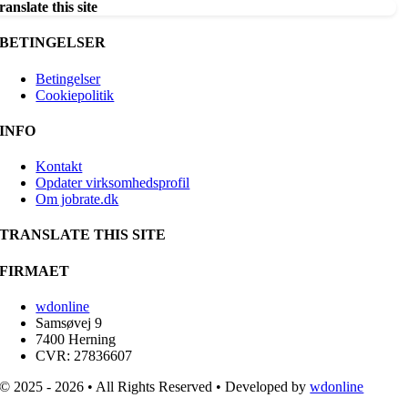
ranslate this site
BETINGELSER
Betingelser
Cookiepolitik
INFO
Kontakt
Opdater virksomhedsprofil
Om jobrate.dk
TRANSLATE THIS SITE
FIRMAET
wdonline
Samsøvej 9
7400 Herning
CVR: 27836607
© 2025 - 2026 • All Rights Reserved • Developed by
wdonline