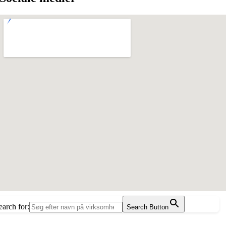
earch for:
Search Button