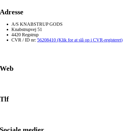
Adresse
A/S KNABSTRUP GODS
Knabstrupvej 51
4420 Regstrup
CVR / ID nr:
56208410 (Klik for at slå op i CVR-registeret)
Web
Tlf
Sociale medier