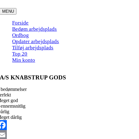
Skip
to
MENU
content
Forside
Bedøm arbejdsplads
Ordbog
Opdater arbejdsplads
Tilføj arbejdsplads
Top 20
Min konto
A/S KNABSTRUP GODS
 bedømmelser
erfekt
eget god
ennemsnitlig
årlig
eget dårlig
acebook