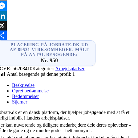
mail
essenger
inkedIn
X
hare
PLACERING PÅ JOBRATE.DK UD
AF 89531 VIRKSOMHEDER. MÅLT
PÅ ANTAL BESØGENDE:
Nr. 950
CVR:
56208410
Kategorier:
Arbejdspladser
Antal besøgende på denne profil:
1
Beskrivelse
Opret bedømmelse
Bedømmelser
Stjerner
obrate.dk er en dansk platform, der hjælper jobsøgende med at få et
rligt indblik i landets arbejdspladser.
er kan nuværende og tidligere medarbejdere dele deres oplevelser –
åde de gode og de mindre gode – helt anonymt.
t vælge nyt job er en stor beslutning. Jobopslag fortæller én side af