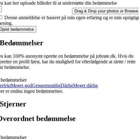
u kan her uploade billeder til at understøtte din bedømmelse
Drag & Drop your photos or
Browse
Denne anmeldelse er baseret på min egen erfaring og er min oprigtig
ening.
Opret bedømmelse
Bedømmelser
u kan 100% anonymt oprette en bedømmelse på jobrate.dk. Hvis du
pretter en profil først, har du mulighed for efterfølgende at slette / rette
in bedømmelse.
 bedømmelser
erfekt
Meget god
Gennemsnitlig
Dårlig
Meget dårlig
er er endnu ingen bedømmelser.
Stjerner
Overordnet bedømmelse
 bedømmelser