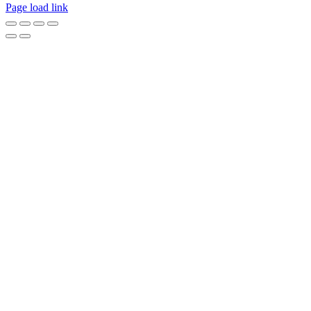
Page load link
Go
to
Top