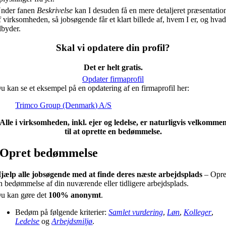
nder fanen
Beskrivelse
kan I desuden få en mere detaljeret præsentatio
f virksomheden, så jobsøgende får et klart billede af, hvem I er, og hvad
ilbyder.
Skal vi opdatere din profil?
Det er helt gratis.
Opdater firmaprofil
u kan se et eksempel på en opdatering af en firmaprofil her:
Trimco Group (Denmark) A/S
Alle i virksomheden, inkl. ejer og ledelse, er naturligvis velkomme
til at oprette en bedømmelse.
Opret bedømmelse
jælp alle jobsøgende med at finde deres næste arbejdsplads
– Opre
n bedømmelse af din nuværende eller tidligere arbejdsplads.
u kan gøre det
100% anonymt
.
Bedøm på følgende kriterier:
Samlet vurdering
,
Løn
,
Kolleger
,
Ledelse
og
Arbejdsmiljø
.