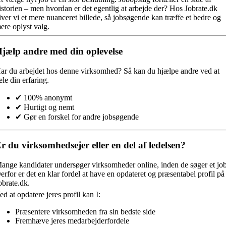
istorien – men hvordan er det egentlig at arbejde der? Hos Jobrate.dk
iver vi et mere nuanceret billede, så jobsøgende kan træffe et bedre og
ere oplyst valg.
jælp andre med din oplevelse
ar du arbejdet hos denne virksomhed?
Så kan du hjælpe andre ved at
ele din erfaring.
✔ 100% anonymt
✔ Hurtigt og nemt
✔ Gør en forskel for andre jobsøgende
r du virksomhedsejer eller en del af ledelsen?
ange kandidater undersøger virksomheder online, inden de søger et job
erfor er det en klar fordel at have en opdateret og præsentabel profil på
obrate.dk.
ed at opdatere jeres profil kan I:
Præsentere virksomheden fra sin bedste side
Fremhæve jeres medarbejderfordele