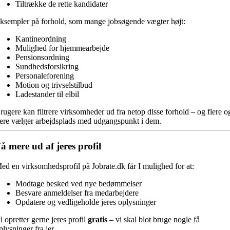
Tiltrække de rette kandidater
ksempler på forhold, som mange jobsøgende vægter højt:
Kantineordning
Mulighed for hjemmearbejde
Pensionsordning
Sundhedsforsikring
Personaleforening
Motion og trivselstilbud
Ladestander til elbil
rugere kan filtrere virksomheder ud fra netop disse forhold – og flere o
lere vælger arbejdsplads med udgangspunkt i dem.
å mere ud af jeres profil
ed en virksomhedsprofil på Jobrate.dk får I mulighed for at:
Modtage besked ved nye bedømmelser
Besvare anmeldelser fra medarbejdere
Opdatere og vedligeholde jeres oplysninger
i opretter gerne jeres profil
gratis
– vi skal blot bruge nogle få
plysninger fra jer.